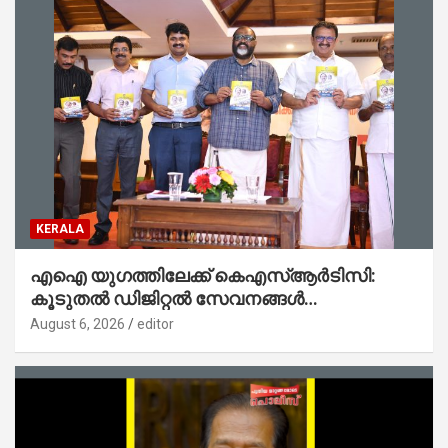
KERALA
എഐ യുഗത്തിലേക്ക് കെഎസ്ആർടിസി:
കൂടുതൽ ഡിജിറ്റൽ സേവനങ്ങൾ
ജനങ്ങളിലേക്കെത്തിക്കും – മന്ത്രി സി പി
August 6, 2026
editor
ജോൺ