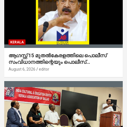
KERALA
ആഗസ്റ്റ് 15 മുതല്‍കേരളത്തിലെ പൊലീസ്
സംവിധാനത്തിന്റെയും പൊലീസ്
സ്റ്റേഷനുകളുടെയും മുഖഛായ മാറുകയാണ് :
August 6, 2026
editor
ആഭ്യന്തരമന്ത്രി ശ്രീ.രമേശ് ചെന്നിത്തല