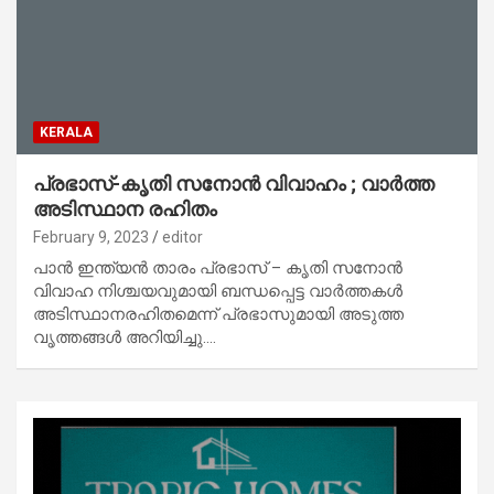
KERALA
പ്രഭാസ്-കൃതി സനോൻ വിവാഹം ; വാർത്ത
അടിസ്ഥാന രഹിതം
February 9, 2023
editor
പാൻ ഇന്ത്യൻ താരം പ്രഭാസ് – കൃതി സനോൻ
വിവാഹ നിശ്ചയവുമായി ബന്ധപ്പെട്ട വാർത്തകൾ
അടിസ്ഥാനരഹിതമെന്ന് പ്രഭാസുമായി അടുത്ത
വൃത്തങ്ങൾ അറിയിച്ചു.…