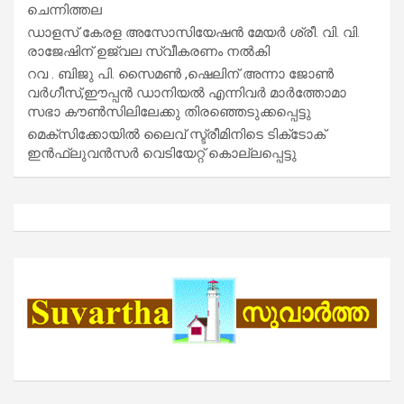
ചെന്നിത്തല
ഡാളസ് കേരള അസോസിയേഷൻ മേയർ ശ്രീ. വി. വി.
രാജേഷിന് ഉജ്വല സ്വീകരണം നൽകി
റവ . ബിജു പി. സൈമൺ ,ഷെലിന് അന്നാ ജോൺ
വർഗീസ്,ഈപ്പൻ ഡാനിയൽ എന്നിവർ മാർത്തോമാ
സഭാ കൗൺസിലിലേക്കു തിരഞ്ഞെടുക്കപ്പെട്ടു
മെക്സിക്കോയിൽ ലൈവ് സ്ട്രീമിനിടെ ടിക്‌ടോക്
ഇൻഫ്ലുവൻസർ വെടിയേറ്റ് കൊല്ലപ്പെട്ടു