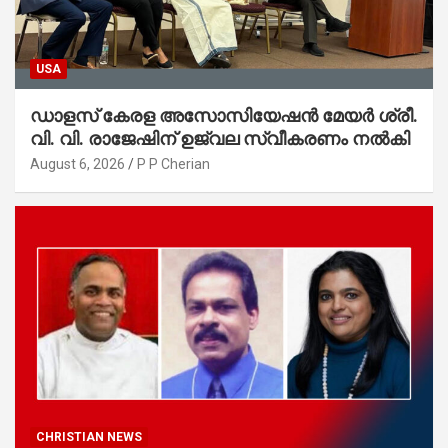
USA
ഡാളസ് കേരള അസോസിയേഷൻ മേയർ ശ്രീ.
വി. വി. രാജേഷിന് ഉജ്വല സ്വീകരണം നൽകി
August 6, 2026
P P Cherian
CHRISTIAN NEWS