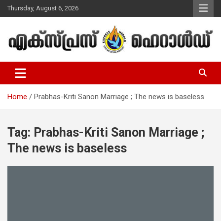
Skip
Thursday, August 6, 2026
to
content
Malayalam Christian News
Express Herald – Malayalam
Christian News
Home
Prabhas-Kriti Sanon Marriage ; The news is baseless
Tag:
Prabhas-Kriti Sanon Marriage ;
The news is baseless