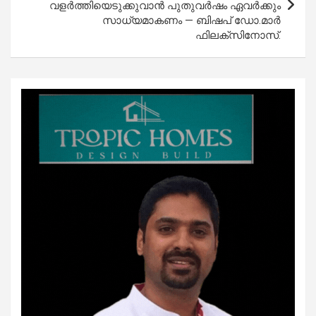
വളർത്തിയെടുക്കുവാൻ പുതുവർഷം ഏവർക്കും
സാധ്യമാകണം — ബിഷപ് ഡോ.മാർ
ഫിലക്സിനോസ്.