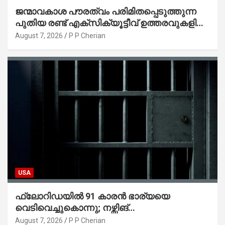
ജന്മാവകാശ പൗരത്വം പരിമിതപ്പെടുത്തുന്ന
പുതിയ രണ്ട് എക്സിക്യൂട്ടീവ് ഉത്തരവുകളിൽ
ട്രംപ് ഒപ്പുവെച്ചു
August 7, 2026
P P Cherian
USA
ഫ്ലോറിഡയിൽ 91 കാരൻ ഭാര്യയെ
വെടിവെച്ചുകൊന്നു; നഴ്സിങ്
ഹോമിലാക്കില്ലെന്ന് നൽകിയ വാഗ്ദാനം
August 7, 2026
P P Cherian