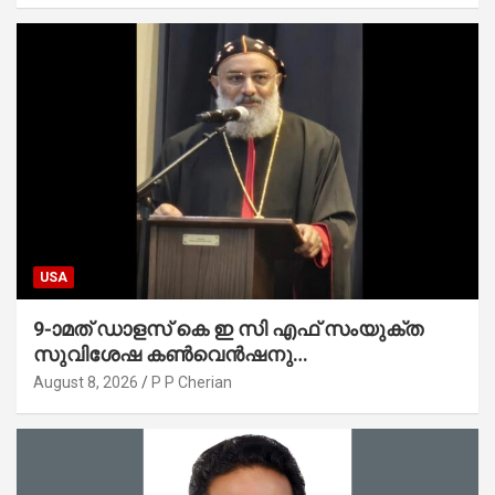
USA
9-ാമത് ഡാളസ് കെ ഇ സി എഫ് സംയുക്ത
സുവിശേഷ കൺവെൻഷനു
പ്രാർത്ഥനാനിർഭരമായ തുടക്കം
August 8, 2026
P P Cherian