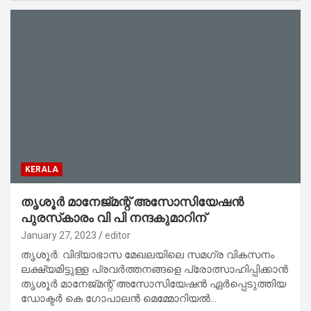
KERALA
തൃശൂർ മാനേജ്‌മന്റ് അസോസിയേഷൻ
പുരസ്‌കാരം വി പി നന്ദകുമാറിന്
January 27, 2023
editor
തൃശൂർ: വിദ്യാഭാസ മേഖലയിലെ സമഗ്ര വികസനം
ലക്ഷ്യമിട്ടുള്ള പ്രവർത്തനങ്ങളെ പ്രോത്സാഹിപ്പിക്കാൻ
തൃശൂർ മാനേജ്‌മന്റ് അസോസിയേഷൻ ഏർപ്പെടുത്തിയ
ഡോക്ടർ കെ ഗോപാലൻ മെമ്മോറിയൽ…