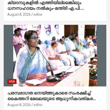
ക്യാമ്പുകളിൽ എത്തിയില്ലെങ്കിലും
ധനസഹായം നൽകും-മന്ത്രി എ.പി.
അനിൽകുമാർ
August 8, 2026
editor
USA
പരമ്പരാഗത നെയ്ത്തുകാരെ സംരക്ഷിച്ച്
കൈത്തറി മേഖലയുടെ ആധുനികവത്കരണം
സാധ്യമാക്കും : ഡെപ്യൂട്ടി സ്പീക്കർ
August 8, 2026
editor