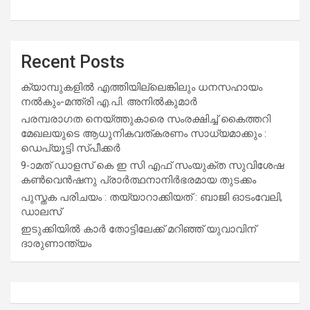
Recent Posts
ക്യാമ്പുകളിൽ എത്തിയില്ലെങ്കിലും ധനസഹായം
നൽകും-മന്ത്രി എ.പി. അനിൽകുമാർ
പരമ്പരാഗത നെയ്ത്തുകാരെ സംരക്ഷിച്ച് കൈത്തറി
മേഖലയുടെ ആധുനികവത്കരണം സാധ്യമാക്കും :
ഡെപ്യൂട്ടി സ്പീക്കർ
9-ാമത് ഡാളസ് കെ ഇ സി എഫ് സംയുക്ത സുവിശേഷ
കൺവെൻഷനു പ്രാർത്ഥനാനിർഭരമായ തുടക്കം
പുസ്തക പരിചയം : തയ്യാറാക്കിയത് : ബാജി ഓടംവേലി,
ഡാലസ്
ഇടുക്കിയിൽ കാർ തോട്ടിലേക്ക് മറിഞ്ഞ് യുവാവിന്
ദാരുണാന്ത്യം