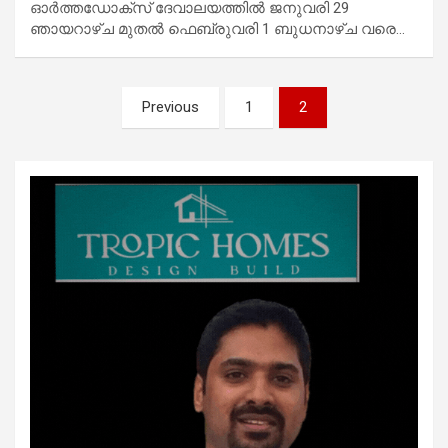
ഓർത്തഡോക്സ്‌ ദേവാലയത്തിൽ ജനുവരി 29
ഞായറാഴ്ച മുതൽ ഫെബ്രുവരി 1 ബുധനാഴ്ച വരെ…
Posts
Previous
1
2
pagination