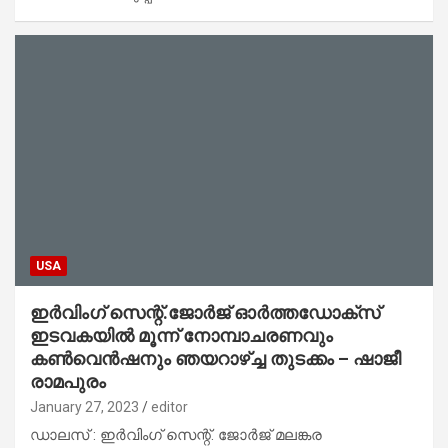
USA
ഇർവിംഗ് സെന്റ്.ജോർജ് ഓർത്തഡോക്സ്
ഇടവകയിൽ മൂന്ന് നോമ്പാചരണവും
കൺവെൻഷനും ഞയറാഴ്ച്ച തുടക്കം – ഷാജീ
രാമപുരം
January 27, 2023
editor
ഡാലസ് : ഇർവിംഗ് സെന്റ്. ജോർജ് മലങ്കര