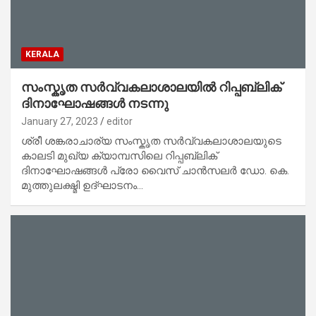
KERALA
സംസ്കൃത സർവ്വകലാശാലയിൽ റിപ്പബ്ലിക്
ദിനാഘോഷങ്ങൾ നടന്നു
January 27, 2023
editor
ശ്രീ ശങ്കരാചാര്യ സംസ്കൃത സർവ്വകലാശാലയുടെ
കാലടി മുഖ്യ ക്യാമ്പസിലെ റിപ്പബ്ലിക്
ദിനാഘോഷങ്ങൾ പ്രോ വൈസ് ചാൻസലർ ഡോ. കെ.
മുത്തുലക്ഷ്മി ഉദ്ഘാടനം…