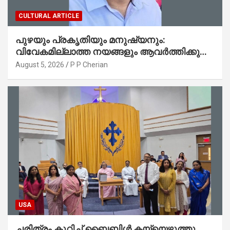
CULTURAL ARTICLE
പുഴയും പ്രകൃതിയും മനുഷ്യനും:
വിവേകമില്ലാത്ത നയങ്ങളും ആവർത്തിക്കുന്ന
ദുരന്തങ്ങളും : റവ. ജെയിംസ് കെ.
August 5, 2026
P P Cherian
ജോൺ(ലബ്ബക്ക്, ടെക്സാസ്)
USA
ചരിത്രം കുറിച്ച് ബൈബിൾ കയ്യെഴുത്തു