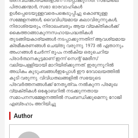
അനവധികാര്യങ്ങളാണ് നടപ്പാക്കുന്നത്. സഭയിലെ
പിതാക്കന്മാർ, സഭാ ഭാരവാഹികൾ
ഉൾപ്പെടെയുള്ളവരെപങ്കെടുപ്പിച്ചു കൊണ്ടുള്ള
സമ്മേളനങ്ങൾ, വൈവിധ്യമായ കലാവിരുന്നുകൾ,
നിരാശ്രയരും, നിരാലംബരും ആയ വ്യക്തികൾക്ക്
കൈത്താങ്ങാകുന്നസഹായപദ്ധതികൾ
തുടങ്ങിയകാര്യങ്ങൾ നടപ്പാക്കുന്നതിന് ആവശ്യമായ
ക്രമീകരണങ്ങൾ ചെയ്‌തു വരുന്നു. 1973 ൽ ഏതാനും
അംഗങ്ങൾ ചേർന്ന് രൂപം നൽകിയ ഒരുചെറിയ
പ്രാർത്ഥനകൂട്ടമാണ്‌ ഇന്ന് സെന്റ് മേരീസ്
വലിയപള്ളിയായി മാറിയിരിക്കുന്നത്. ഇരുന്നൂറിൽ
അധികം കുടുംബങ്ങൾഇപ്പോൾ ഈ ദേവാലയത്തിൽ
കൂടി വരുന്നു. വിവിധതലങ്ങളിൽ സഭയുടെ
പ്രവർത്തനങ്ങൾക്ക് നേതൃത്വം നൽകുന്ന പ്രമുഖ
വ്യക്തികൾ ഒക്ടോബറിൽ നടക്കുന്നതായ
സമാപനസമ്മേളനത്തിൽ സംബന്ധിക്കുമെന്നു റോജി
എബ്രഹാം അറിയിച്ചു
Author