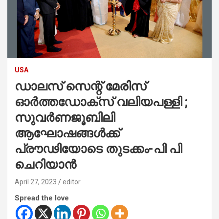
USA
ഡാലസ് സെന്റ് മേരിസ്
ഓർത്തഡോക്സ് വലിയപള്ളി ;
സുവർണജൂബിലി
ആഘോഷങ്ങൾക്ക്
പ്രൗഢിയോടെ തുടക്കം-പി പി
ചെറിയാൻ
April 27, 2023
editor
Spread the love