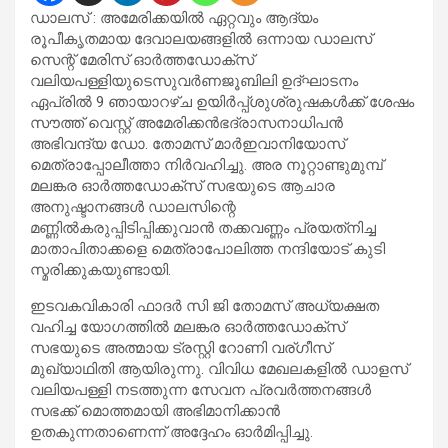
ഡാലസ് : അമേരിക്കയിൽ ഏറ്റവും ആദ്യം
രൂപീകൃതമായ ദേവാലയങ്ങളിൽ ഒന്നായ ഡാലസ്
സെന്റ് മേരിസ് ഓർത്തഡോക്സ്
വലിയപള്ളിയുടെസുവർണജൂബിലി ഉദ്‌ഘാടനം
ഏപ്രിൽ 9 ഞായാറഴ്ച ഉയിർപ്പ്ശുശ്രുഷകൾക്ക് ശേഷം
സൗത്ത് വെസ്റ്റ് അമേരിക്കൻഭദ്രാസനാധിപൻ
അഭിവന്ദ്യ ഡോ. തോമസ് മാർഇവാനിയോസ്
മെത്രാപ്പോലീത്താ നിർവഹിച്ചു. അര നൂറ്റാണ്ടുമുമ്പ്
മലങ്കര ഓർത്തഡോക്സ് സഭയുടെ ആചാര
അനുഷ്ടാനങ്ങൾ ഡാലസിന്റെ
മണ്ണിൽകരുപ്പിടിപ്പിക്കുവാൻ തക്കവണ്ണം പ്രയത്‌നിച്ച
മാതാപിതാക്കളെ മെത്രാപോലിത്ത നന്ദിയോട്‌ കുടി
സ്മരിക്കുകയുണ്ടായി.
ഇടവകവികാരി ഫാദർ സി ജി തോമസ് അധ്യക്ഷത
വഹിച്ച യോഗത്തിൽ മലങ്കര ഓർത്തഡോക്സ്
സഭയുടെ അത്മായ ട്രസ്റ്റി റോണി വര്ഗീസ്
മുഖ്യാഥിതി ആയിരുന്നു. വിവിധ മേഖലകളിൽ ഡാളസ്
വലിയപള്ളി നടത്തുന്ന സേവന പ്രവർത്തനങ്ങൾ
സഭക്ക്‌ മൊത്തമായി അഭിമാനിക്കാൻ
ഉതകുന്നതാണെന്ന് അദ്ദേഹം ഓർമിപ്പിച്ചു.