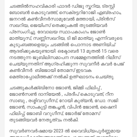
ചടങ്ങിൽസഹവികാരി ഫാദർ ഡിജു സ്കറിയ, ട്രസ്റ്റി
ബോബൻ കൊടുവത്ത്, സെക്രട്ടറിറോജി ഏബ്രഹാം,
ജനറൽ കൺവീനർസാമുവേൽ മത്തായി, പ്രിൻസ്
സഖറിയ, ജെയിംസ് തെക്കുംകൽ തുടങ്ങിയവർ
പ്രസംഗിച്ചു. ദേവാലയ സ്ഥാപകാംഗം ജോൺ
മാത്യൂസ്, സണ്ണിസഖറിയ, ടി ജി മാത്യു എന്നിവരുടെ
കുടുംബങ്ങളെയും ചടങ്ങിൽ പൊന്നാട അണിയിച്
ആദരിക്കുകയുണ്ടായി. ഒക്ടോബർ 13 മുതൽ 15 വരെ
നടത്തുന്ന ജൂബിലിസമാപന സമ്മേളനത്തിൽ റിലീസ്
ചെയ്യുന്നതിന് ആഗ്രഹിക്കുന്ന സുവനീർ കവർ പേജ്
കൺവീനർ ‌ ബിജോയി തോമസ് ഇടവക
മെത്രാപ്പോലീത്തക്ക് നൽകി ഉത്‌ഘാടനം ചെയ്തു.
ചടങ്ങുകൾക്ക്ബിനോ ജോൺ, ജിമ്മി ഫിലിപ്പ് ,
ജോൺസൺ ദാനിയേൽ , പ്രദീപ് കൊടുവത്, റീന
സാബു , രശ്മിവറുഗീസ്, റോയി കുര്യൻ, ഡോ. സജി
ജോൺ, സാംകുട്ടി തങ്കച്ചൻ, വിപിൻ ജോൺ, ഷൈനി
ഫിലിപ്പ്, ജോബി വറുഗീസ്, ജോർജ് തോമസ്
തുടങ്ങിയവർ നേതൃത്വം നൽകി.
സുവർണവർഷമായ 2023 ൽ വൈവിധ്യപൂർണ്ണമായ