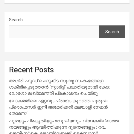
Search
Search
Recent Posts
അഗ്രി-ഫുഡ് ചെറുകിട സൂക്ഷ്മ സംരംഭങ്ങളെ
ശക്തിപ്പെടുത്താന്‍ ‘സ്മാര്‍ട്ട്’ പദ്ധതിയുമായി കേര;
ലോഗോ മുഖ്യമന്ത്രി പ്രകാശനം ചെയ്തു
ലോകത്തിലെ ഏറ്റവും പ്രായം കുറഞ്ഞ പുരുഷ
പ്രൊഫസർ ഇനി അമേരിക്കൻ മലയാളി നേഥൻ
തോമസ്
പുഴയും പ്രകൃതിയും മനുഷ്യനും: വിവേകമില്ലാത്ത
നയങ്ങളും ആവർത്തിക്കുന്ന ദുരന്തങ്ങളും : റവ.
ജെയിംസ് കെ. ജോൺ(ലബ്ബക്ക്, ടെക്സാസ്)