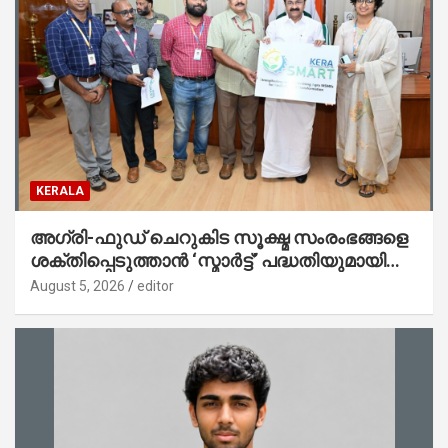
KERALA
അഗ്രി-ഫുഡ് ചെറുകിട സൂക്ഷ്മ സംരംഭങ്ങളെ
ശക്തിപ്പെടുത്താന്‍ ‘സ്മാര്‍ട്ട്’ പദ്ധതിയുമായി
കേര; ലോഗോ മുഖ്യമന്ത്രി പ്രകാശനം
August 5, 2026
editor
ചെയ്തു