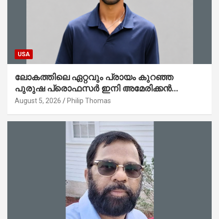
USA
ലോകത്തിലെ ഏറ്റവും പ്രായം കുറഞ്ഞ
പുരുഷ പ്രൊഫസർ ഇനി അമേരിക്കൻ
മലയാളി നേഥൻ തോമസ്
August 5, 2026
Philip Thomas