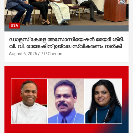
USA
ഡാളസ് കേരള അസോസിയേഷൻ മേയർ ശ്രീ.
വി. വി. രാജേഷിന് ഉജ്വല സ്വീകരണം നൽകി
August 6, 2026
P P Cherian