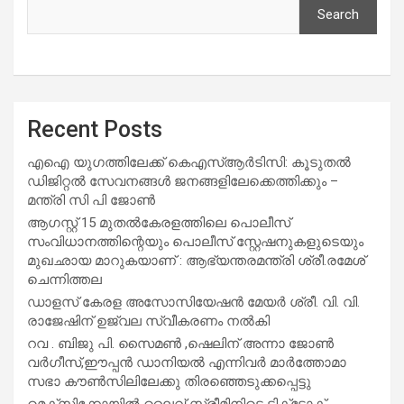
Search
Recent Posts
എഐ യുഗത്തിലേക്ക് കെഎസ്ആർടിസി: കൂടുതൽ
ഡിജിറ്റൽ സേവനങ്ങൾ ജനങ്ങളിലേക്കെത്തിക്കും –
മന്ത്രി സി പി ജോൺ
ആഗസ്റ്റ് 15 മുതല്‍കേരളത്തിലെ പൊലീസ്
സംവിധാനത്തിന്റെയും പൊലീസ് സ്റ്റേഷനുകളുടെയും
മുഖഛായ മാറുകയാണ് : ആഭ്യന്തരമന്ത്രി ശ്രീ.രമേശ്
ചെന്നിത്തല
ഡാളസ് കേരള അസോസിയേഷൻ മേയർ ശ്രീ. വി. വി.
രാജേഷിന് ഉജ്വല സ്വീകരണം നൽകി
റവ . ബിജു പി. സൈമൺ ,ഷെലിന് അന്നാ ജോൺ
വർഗീസ്,ഈപ്പൻ ഡാനിയൽ എന്നിവർ മാർത്തോമാ
സഭാ കൗൺസിലിലേക്കു തിരഞ്ഞെടുക്കപ്പെട്ടു
മെക്സിക്കോയിൽ ലൈവ് സ്ട്രീമിനിടെ ടിക്‌ടോക്