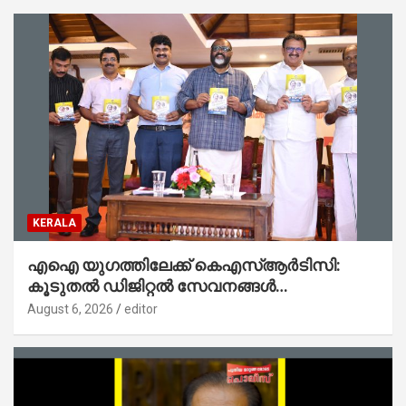
KERALA
എഐ യുഗത്തിലേക്ക് കെഎസ്ആർടിസി:
കൂടുതൽ ഡിജിറ്റൽ സേവനങ്ങൾ
ജനങ്ങളിലേക്കെത്തിക്കും – മന്ത്രി സി പി
August 6, 2026
editor
ജോൺ