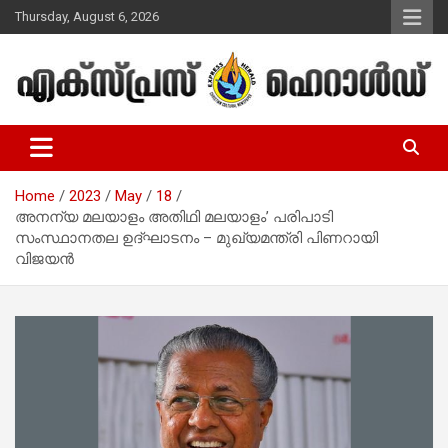
Skip
Thursday, August 6, 2026
to
content
Malayalam Christian News
Express Herald – Malayalam
Christian News
Home
2023
May
18
അനന്യ മലയാളം അതിഥി മലയാളം’ പരിപാടി
സംസ്ഥാനതല ഉദ്ഘാടനം – മുഖ്യമന്ത്രി പിണറായി
വിജയൻ