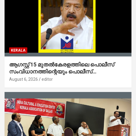
KERALA
ആഗസ്റ്റ് 15 മുതല്‍കേരളത്തിലെ പൊലീസ്
സംവിധാനത്തിന്റെയും പൊലീസ്
സ്റ്റേഷനുകളുടെയും മുഖഛായ മാറുകയാണ് :
August 6, 2026
editor
ആഭ്യന്തരമന്ത്രി ശ്രീ.രമേശ് ചെന്നിത്തല