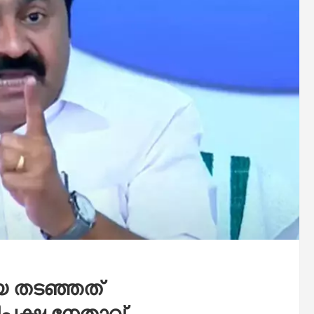
െ തടഞ്ഞത്
പക്ഷ നേതാവ്‌