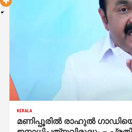
KERALA
മണിപ്പൂരിൽ രാഹുൽ ഗാഡിയ
ജനാധിപത്യവിരുദ്ധം – പ്രതി