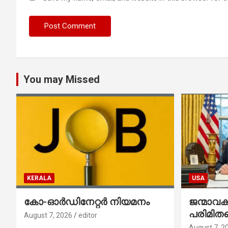
You may Missed
KERALA
USA
കോ-ഓർഡിനേറ്റർ നിയമനം
ജന്മാവ
പരിമിതപ
August 7, 2026
editor
രണ്ട് എക
August 7, 2