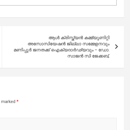
ആൾ ക്രിസ്ത്യൻ കമ്മ്യൂണിറ്റി
അസോസിയേഷൻ ജില്ലാ സമ്മേളനവും
മണിപ്പൂർ ജനതക്ക് ഐക്യദാർഢ്യവും – ഡോ.
സാജൻ സി ജേക്കബ്,
re marked
*