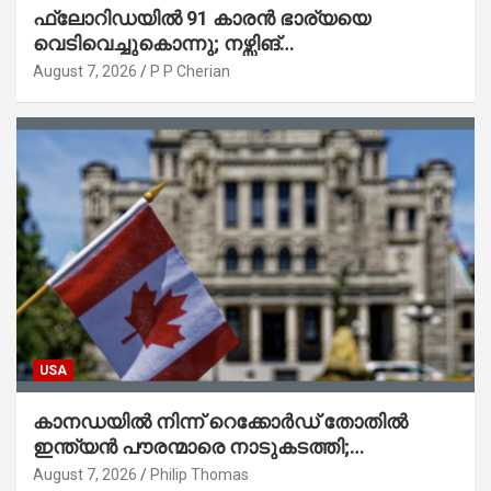
ഫ്ലോറിഡയിൽ 91 കാരൻ ഭാര്യയെ
വെടിവെച്ചുകൊന്നു; നഴ്സിങ്
ഹോമിലാക്കില്ലെന്ന് നൽകിയ വാഗ്ദാനം
August 7, 2026
P P Cherian
പാലിച്ചതായി മൊഴി
USA
കാനഡയിൽ നിന്ന് റെക്കോർഡ് തോതിൽ
ഇന്ത്യൻ പൗരന്മാരെ നാടുകടത്തി;
ആറുമാസത്തിനിടെ 3,323 പേർ
August 7, 2026
Philip Thomas