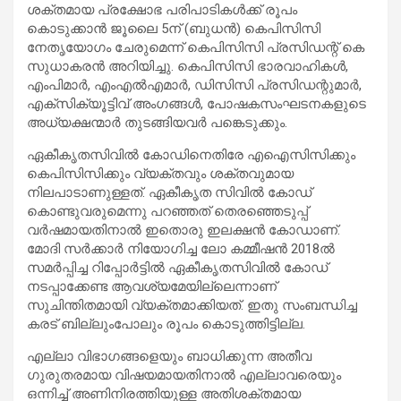
ശക്തമായ പ്രക്ഷോഭ പരിപാടികള്‍ക്ക് രൂപം
കൊടുക്കാന്‍ ജൂലൈ 5ന് (ബുധന്‍) കെപിസിസി
നേതൃയോഗം ചേരുമെന്ന് കെപിസിസി പ്രസിഡന്റ് കെ
സുധാകരന്‍ അറിയിച്ചു. കെപിസിസി ഭാരവാഹികള്‍,
എംപിമാര്‍, എംഎല്‍എമാര്‍, ഡിസിസി പ്രസിഡന്റുമാര്‍,
എക്‌സിക്യൂട്ടിവ് അംഗങ്ങള്‍, പോഷകസംഘടനകളുടെ
അധ്യക്ഷന്മാര്‍ തുടങ്ങിയവര്‍ പങ്കെടുക്കും.
ഏകീകൃതസിവില്‍ കോഡിനെതിരേ എഐസിസിക്കും
കെപിസിസിക്കും വ്യക്തവും ശക്തവുമായ
നിലപാടാണുള്ളത്. ഏകീകൃത സിവില്‍ കോഡ്
കൊണ്ടുവരുമെന്നു പറഞ്ഞത് തെരഞ്ഞെടുപ്പ്
വര്‍ഷമായതിനാല്‍ ഇതൊരു ഇലക്ഷന്‍ കോഡാണ്.
മോദി സര്‍ക്കാര്‍ നിയോഗിച്ച ലോ കമ്മീഷന്‍ 2018ല്‍
സമര്‍പ്പിച്ച റിപ്പോര്‍ട്ടില്‍ ഏകീകൃതസിവില്‍ കോഡ്
നടപ്പാക്കേണ്ട ആവശ്യമേയില്ലെന്നാണ്
സുചിന്തിതമായി വ്യക്തമാക്കിയത്. ഇതു സംബന്ധിച്ച
കരട് ബില്ലുംപോലും രൂപം കൊടുത്തിട്ടില്ല.
എല്ലാ വിഭാഗങ്ങളെയും ബാധിക്കുന്ന അതീവ
ഗുരുതരമായ വിഷയമായതിനാല്‍ എല്ലാവരെയും
ഒന്നിച്ച് അണിനിരത്തിയുള്ള അതിശക്തമായ