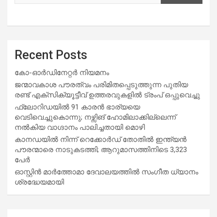
Recent Posts
കോ-ഓർഡിനേറ്റർ നിയമനം
ജന്മാവകാശ പൗരത്വം പരിമിതപ്പെടുത്തുന്ന പുതിയ
രണ്ട് എക്സിക്യൂട്ടീവ് ഉത്തരവുകളിൽ ട്രംപ് ഒപ്പുവെച്ചു
ഫ്ലോറിഡയിൽ 91 കാരൻ ഭാര്യയെ
വെടിവെച്ചുകൊന്നു; നഴ്സിങ് ഹോമിലാക്കില്ലെന്ന്
നൽകിയ വാഗ്ദാനം പാലിച്ചതായി മൊഴി
കാനഡയിൽ നിന്ന് റെക്കോർഡ് തോതിൽ ഇന്ത്യൻ
പൗരന്മാരെ നാടുകടത്തി; ആറുമാസത്തിനിടെ 3,323
പേർ
ഓസ്റ്റിൻ മാർത്തോമാ ദേവാലയത്തിൽ സംഗീത ധ്യാനം
ശ്രദ്ധേയമായി