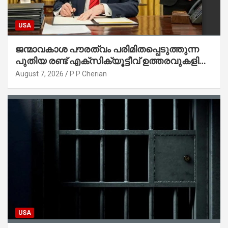
USA
ജന്മാവകാശ പൗരത്വം പരിമിതപ്പെടുത്തുന്ന
പുതിയ രണ്ട് എക്സിക്യൂട്ടീവ് ഉത്തരവുകളിൽ
ട്രംപ് ഒപ്പുവെച്ചു
August 7, 2026
P P Cherian
USA