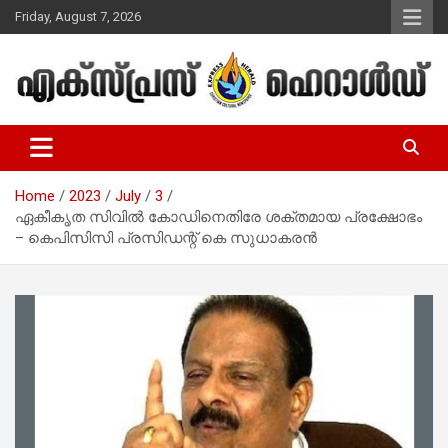
Skip
Friday, August 7, 2026
to
content
Malayalam Christian News
Express Herald – Malayalam
Christian News
Home
2023
July
3
ഏകീകൃത സിവില്‍ കോഡിനെതിരേ ശക്തമായ പ്രക്ഷോഭം
– കെപിസിസി പ്രസിഡന്റ് കെ സുധാകരന്‍