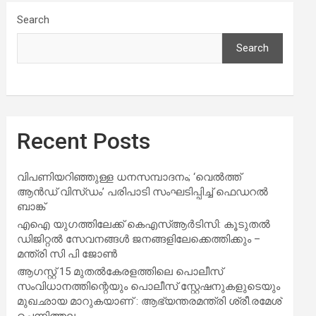
Search
Search
Recent Posts
വിപണിയറിഞ്ഞുള്ള ധനസമ്പാദനം; ‘വെൽത്ത്
ആൻഡ് വിസ്‌ഡം’ പരിപാടി സംഘടിപ്പിച്ച് ഫെഡറൽ
ബാങ്ക്
എഐ യുഗത്തിലേക്ക് കെഎസ്ആർടിസി: കൂടുതൽ
ഡിജിറ്റൽ സേവനങ്ങൾ ജനങ്ങളിലേക്കെത്തിക്കും –
മന്ത്രി സി പി ജോൺ
ആഗസ്റ്റ് 15 മുതല്‍കേരളത്തിലെ പൊലീസ്
സംവിധാനത്തിന്റെയും പൊലീസ് സ്റ്റേഷനുകളുടെയും
മുഖഛായ മാറുകയാണ് : ആഭ്യന്തരമന്ത്രി ശ്രീ.രമേശ്
ചെന്നിത്തല