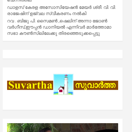
ഡാളസ് കേരള അസോസിയേഷൻ മേയർ ശ്രീ. വി. വി.
രാജേഷിന് ഉജ്വല സ്വീകരണം നൽകി
റവ . ബിജു പി. സൈമൺ ,ഷെലിന് അന്നാ ജോൺ
വർഗീസ്,ഈപ്പൻ ഡാനിയൽ എന്നിവർ മാർത്തോമാ
സഭാ കൗൺസിലിലേക്കു തിരഞ്ഞെടുക്കപ്പെട്ടു