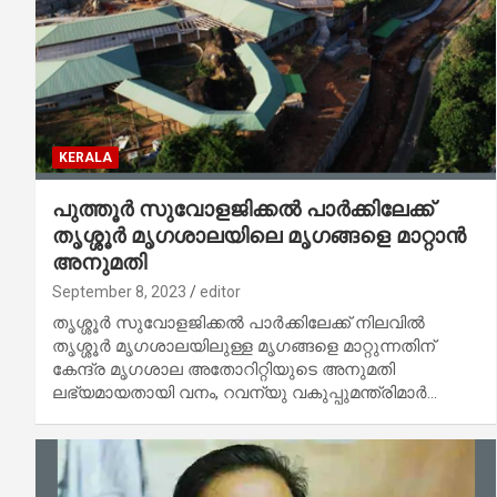
KERALA
പുത്തൂർ സുവോളജിക്കൽ പാർക്കിലേക്ക്
തൃശ്ശൂർ മൃഗശാലയിലെ മൃഗങ്ങളെ മാറ്റാൻ
അനുമതി
September 8, 2023
editor
തൃശ്ശൂർ സുവോളജിക്കൽ പാർക്കിലേക്ക് നിലവിൽ
തൃശ്ശൂർ മൃഗശാലയിലുള്ള മൃഗങ്ങളെ മാറ്റുന്നതിന്
കേന്ദ്ര മൃഗശാല അതോറിറ്റിയുടെ അനുമതി
ലഭ്യമായതായി വനം, റവന്യു വകുപ്പുമന്ത്രിമാർ…