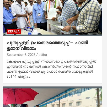
KERALA
പുതുപ്പള്ളി ഉപതെരഞ്ഞെടുപ്പ് – ചാണ്ടി
ഉമ്മന് വിജയം
September 8, 2023
editor
കോട്ടയം പുതുപ്പള്ളി നിയമസഭാ ഉപതെരഞ്ഞെടുപ്പിൽ
ഇന്ത്യൻ നാഷണൽ കോൺഗ്രസിന്റെ സ്ഥാനാർഥി
ചാണ്ടി ഉമ്മൻ വിജയിച്ചു. പോൾ ചെയ്ത വോട്ടുകളിൽ
80144 എണ്ണം…