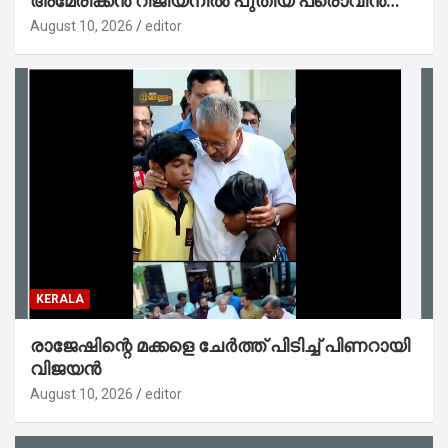
അമേരിക്കൻ റീജിയനിൽ പുതിയ പ്രൊവിൻസ്;
ഗ്രേറ്റർ ഷാർലറ്റ് പ്രൊവിൻസിന് തുടക്കം
August 10, 2026
editor
KERALA
രാജേഷിന്റെ മക്കളെ ചേർത്ത് പിടിച്ച് പിണറായി
വിജയൻ
August 10, 2026
editor