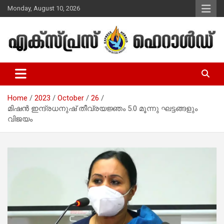
Skip
Monday, August 10, 2026
to
content
Malayalam Christian News
Express Herald – Malayalam
Christian News
Home
2023
October
26
മിഷന്‍ ഇന്ദ്രധനുഷ് തീവ്രയജ്ഞം 5.0 മൂന്നു ഘട്ടങ്ങളും
വിജയം