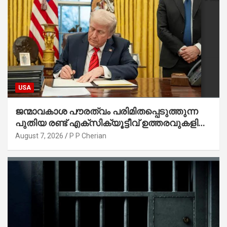
USA
ജന്മാവകാശ പൗരത്വം പരിമിതപ്പെടുത്തുന്ന
പുതിയ രണ്ട് എക്സിക്യൂട്ടീവ് ഉത്തരവുകളിൽ
ട്രംപ് ഒപ്പുവെച്ചു
August 7, 2026
P P Cherian