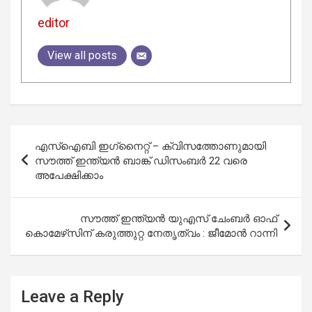
editor
View all posts
Post
എസ്‌ഐബി ഇഗ്‌നൈറ്റ് – ക്വിസത്തോണുമായി
navigation
സൗത്ത് ഇന്ത്യന്‍ ബാങ്ക് ഡിസംബർ 22 വരെ
അപേക്ഷിക്കാം
സൗത്ത് ഇന്ത്യൻ യുഎസ് ചേംബർ ഓഫ്
കൊമേഴ്‌സിന് കരുത്തുറ്റ നേതൃത്വം : ജീമോൻ റാന്നി
Leave a Reply