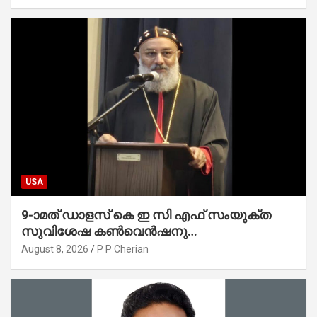
USA
9-ാമത് ഡാളസ് കെ ഇ സി എഫ് സംയുക്ത
സുവിശേഷ കൺവെൻഷനു
പ്രാർത്ഥനാനിർഭരമായ തുടക്കം
August 8, 2026
P P Cherian