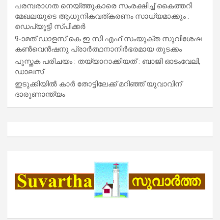
പരമ്പരാഗത നെയ്ത്തുകാരെ സംരക്ഷിച്ച് കൈത്തറി
മേഖലയുടെ ആധുനികവത്കരണം സാധ്യമാക്കും :
ഡെപ്യൂട്ടി സ്പീക്കർ
9-ാമത് ഡാളസ് കെ ഇ സി എഫ് സംയുക്ത സുവിശേഷ
കൺവെൻഷനു പ്രാർത്ഥനാനിർഭരമായ തുടക്കം
പുസ്തക പരിചയം : തയ്യാറാക്കിയത് : ബാജി ഓടംവേലി,
ഡാലസ്
ഇടുക്കിയിൽ കാർ തോട്ടിലേക്ക് മറിഞ്ഞ് യുവാവിന്
ദാരുണാന്ത്യം