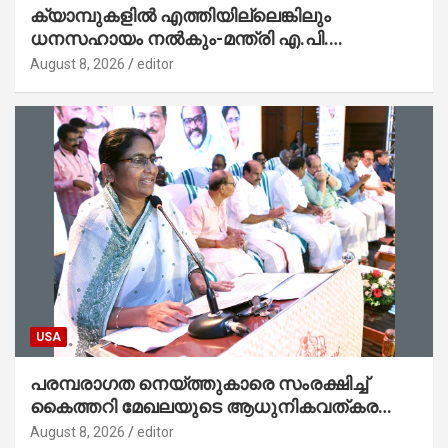
ക്യാമ്പുകളിൽ എത്തിയില്ലെങ്കിലും
ധനസഹായം നൽകും-മന്ത്രി എ.പി.
അനിൽകുമാർ
August 8, 2026
editor
USA
പരമ്പരാഗത നെയ്ത്തുകാരെ സംരക്ഷിച്ച്
കൈത്തറി മേഖലയുടെ ആധുനികവത്കരണം
സാധ്യമാക്കും : ഡെപ്യൂട്ടി സ്പീക്കർ
August 8, 2026
editor