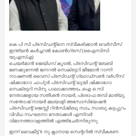
കെ പി സി പ്രസിഡന്റിനെ സ്വീകരിക്കാൻ ഒവർസീസ്
ഇന്ത്യൻ കൾച്ചറൽ കോൺഗ്രസ് (ഒഐസിസി
യുഎസ്എ)
ചെയർമാൻ ജെയിംസ് കൂടൽ, പ്രസിഡന്റ് ബേബി
മണക്കുന്നേൽ ജനറൽ സെക്രട്ടറി ജീമോൻ റാന്നി
നാഷണൽ വൈസ് പ്രസിഡന്റ് ഗ്ലാഡ്‌സൺ വർഗീസ്
ഷിക്കാഗോ ചാപ്റ്റർ പ്രസിഡന്റ് ലൂയി ഷിക്കാഗോ
സെക്രട്ടറി സിനു പാലാക്കാത്തടം ,ഐ ഒ സി
നേതാക്കളായ സതീശൻ നായർ, പ്രൊഫ.തമ്പി മാത്യു,
സന്തോഷ് നായർ മലയാളി അസോസിയേഷൻ
പ്രസിഡന്റ് ജെസ്സി റിൻസി,ജിബു സാം, സാബു കട്ടപ്പുറം
വിവിധ സംഘടനാ നേതാക്കൾ എന്നിവർ
വിമാനത്താവളത്തിൽ എത്തിചേർന്നിരുന്നു
ഇന്ന് വൈകീട്ട് 6 നു ക്നാനായ സെന്ററിൽ സ്വീകരണ