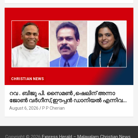
CHRISTIAN NEWS
റവ . ബിജു പി. സൈമൺ ,ഷെലിന് അന്നാ
ജോൺ വർഗീസ്,ഈപ്പൻ ഡാനിയൽ എന്നിവർ
മാർത്തോമാ സഭാ കൗൺസിലിലേക്കു
August 6, 2026
P P Cherian
തിരഞ്ഞെടുക്കപ്പെട്ടു
Copyright © 2026
Express Herald – Malayalam Christian News