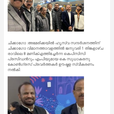
ചിക്കാഗോ :അമേരിക്കയിൽ ഹൃസ്വ സന്ദർശനത്തിന്
ചിക്കാഗോ വിമാനത്താവളത്തിൽ ജനുവരി 1 തിങ്കളാഴ്ച
രാവിലെ 8 മണിക്എത്തിച്ചേർന്ന കെപിസിസി
പ്രസിഡൻറും എംപിയുമായ കെ സുധാകരനു
കോൺഗ്രസ് പ്രവർത്തകർ ഊഷ്മള സ്വീകരണം
നൽകി.