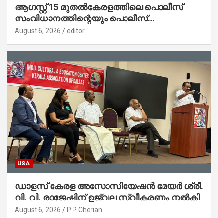
ആഗസ്റ്റ് 15 മുതല്‍കേരളത്തിലെ പൊലീസ്
സംവിധാനത്തിന്റെയും പൊലീസ്
സ്റ്റേഷനുകളുടെയും മുഖഛായ മാറുകയാണ് :
August 6, 2026
editor
ആഭ്യന്തരമന്ത്രി ശ്രീ.രമേശ് ചെന്നിത്തല
USA
ഡാളസ് കേരള അസോസിയേഷൻ മേയർ ശ്രീ.
വി. വി. രാജേഷിന് ഉജ്വല സ്വീകരണം നൽകി
August 6, 2026
P P Cherian