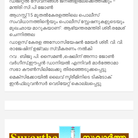
ഡിജിറ്റൽ സേവനങ്ങൾ ജനങ്ങളിലേക്കെത്തിക്കും –
മന്ത്രി സി പി ജോൺ
ആഗസ്റ്റ് 15 മുതല്‍കേരളത്തിലെ പൊലീസ്
സംവിധാനത്തിന്റെയും പൊലീസ് സ്റ്റേഷനുകളുടെയും
മുഖഛായ മാറുകയാണ് : ആഭ്യന്തരമന്ത്രി ശ്രീ.രമേശ്
ചെന്നിത്തല
ഡാളസ് കേരള അസോസിയേഷൻ മേയർ ശ്രീ. വി. വി.
രാജേഷിന് ഉജ്വല സ്വീകരണം നൽകി
റവ . ബിജു പി. സൈമൺ ,ഷെലിന് അന്നാ ജോൺ
വർഗീസ്,ഈപ്പൻ ഡാനിയൽ എന്നിവർ മാർത്തോമാ
സഭാ കൗൺസിലിലേക്കു തിരഞ്ഞെടുക്കപ്പെട്ടു
മെക്സിക്കോയിൽ ലൈവ് സ്ട്രീമിനിടെ ടിക്‌ടോക്
ഇൻഫ്ലുവൻസർ വെടിയേറ്റ് കൊല്ലപ്പെട്ടു