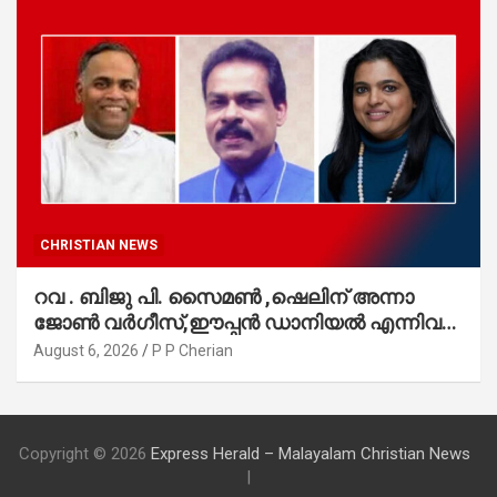
CHRISTIAN NEWS
റവ . ബിജു പി. സൈമൺ ,ഷെലിന് അന്നാ
ജോൺ വർഗീസ്,ഈപ്പൻ ഡാനിയൽ എന്നിവർ
മാർത്തോമാ സഭാ കൗൺസിലിലേക്കു
August 6, 2026
P P Cherian
തിരഞ്ഞെടുക്കപ്പെട്ടു
Copyright © 2026
Express Herald – Malayalam Christian News