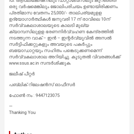
പി. ആപ്ലിക്കേഷനിലും ഡാറ്റാബേസിലും കുറഞ്ഞത്
ഒരു വർഷമെങ്കിലും ജോലിപരിചയം ഉണ്ടായിരിക്കണം.
പ്രതിമാസ വേതനം 25,000/- താല്പര്യമുളള
ഉദ്യോഗാർത്ഥികൾ ജനുവരി 17 ന് രാവിലെ 10ന്
സർവ്വകലാശാലയുടെ കാലടി മുഖ്യ
ക്യാമ്പസിലുളള ഭരണനിർവ്വഹണ കേന്ദ്രത്തിൽ
നടത്തുന്ന വാക് – ഇൻ – ഇന്റർവ്യൂവിൽ അസൽ
സർട്ടിഫിക്കറ്റുകളും അവയുടെ പകർപ്പും
ബയോഡാറ്റയും സഹിതം പങ്കെടുക്കണമെന്ന്
സർവ്വകലാശാല അറിയിച്ചു. കൂടുതൽ വിവരങ്ങൾക്ക്
www.ssus.ac.in സന്ദർശിക്കുക.
ജലീഷ് പീറ്റർ
പബ്ലിക് റിലേഷൻസ് ഓഫീസർ
ഫോൺ നം : 9447123075
—
Thanking You