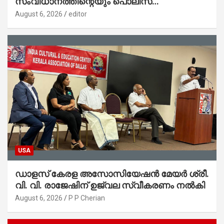
സംവിധാനത്തിന്റെയും പൊലീസ്
സ്റ്റേഷനുകളുടെയും മുഖഛായ മാറുകയാണ് :
August 6, 2026
editor
ആഭ്യന്തരമന്ത്രി ശ്രീ.രമേശ് ചെന്നിത്തല
USA
ഡാളസ് കേരള അസോസിയേഷൻ മേയർ ശ്രീ.
വി. വി. രാജേഷിന് ഉജ്വല സ്വീകരണം നൽകി
August 6, 2026
P P Cherian