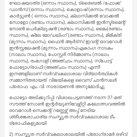
ഘോഷയാത്ര (ഒന്നാം സ്ഥാനം), ട്രൈബൽ /ഫോക്ക്
ഡാൻസ് (ഒന്നാം സ്ഥാനം), കൊളാഷ് (ഒന്നാം സ്ഥാനം),
കാർട്ടൂൺ ( ഒന്നാം സ്ഥാനം), ക്ലാസിക്കൽ വോക്കൽ
സോളോ (രണ്ടാം സ്ഥാനം), ക്ലാസിക്കൽ ഇൻസ്ട്രമെന്റ്
നോൺ പെർക്യൂഷൻ (രണ്ടാം സ്ഥാനം), മൈം(രണ്ടാം
സ്ഥാനം), ക്ലേ മോഡലിംഗ് (രണ്ടാം സ്ഥാനം), മിമിക്രി
(മൂന്നാം സ്ഥാനം), ഫൈൻ ആർട്സ് ഇവന്റ് ഓവറോൾ
ഇൻസ്റ്റലേഷൻ (മൂന്നാം സ്ഥാനം)ഏകാംഗ നാടകം
(നാലാം സ്ഥാനം), പോസ്റ്റർ നിർമ്മാണം (നാലാം
സ്ഥാനം), രംഗോളി (അഞ്ചാം സ്ഥാനം), സ്പോട്ട്
ഫോട്ടോഗ്രാഫി (അഞ്ചാം സ്ഥാനം) എന്നീ
ഇനങ്ങളിലാണ് സർവ്വകലാശാല വിദ്യാർത്ഥികൾ
സമ്മാനിതരായത്. വിജയികളെ വൈസ് ചാൻസലർ
പ്രൊഫ. എം. വി. നാരായണൻ അനുമോദിച്ചു.
ഫോട്ടോ അടിക്കുറിപ്പ്ഃ വിശാഖപട്ടണത്ത് നടന്ന 37-മത്
സൗത്ത് സോൺ ഇന്റർയൂണിവേഴ്സിറ്റി കലോത്സവത്തിൽ
ഓവറോൾ സെക്കന്റ് റണ്ണേഴ്സ് അപ്പ് നേടിയ
ശ്രീശങ്കരാചാര്യ സംസ്കൃത സർവ്വകലാശാല ടീം
ട്രോഫികളുമായി.
2) സംസ്കൃത സർവ്വകലാശാലയിൽ പ്രോഗ്രാമർ ഒഴിവ്