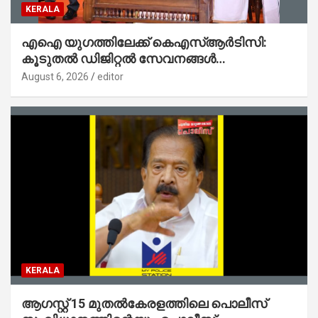
KERALA
എഐ യുഗത്തിലേക്ക് കെഎസ്ആർടിസി:
കൂടുതൽ ഡിജിറ്റൽ സേവനങ്ങൾ
ജനങ്ങളിലേക്കെത്തിക്കും – മന്ത്രി സി പി
August 6, 2026
editor
ജോൺ
KERALA
ആഗസ്റ്റ് 15 മുതല്‍കേരളത്തിലെ പൊലീസ്