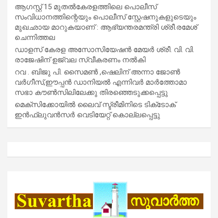
ആഗസ്റ്റ് 15 മുതല്‍കേരളത്തിലെ പൊലീസ്
സംവിധാനത്തിന്റെയും പൊലീസ് സ്റ്റേഷനുകളുടെയും
മുഖഛായ മാറുകയാണ് : ആഭ്യന്തരമന്ത്രി ശ്രീ.രമേശ്
ചെന്നിത്തല
ഡാളസ് കേരള അസോസിയേഷൻ മേയർ ശ്രീ. വി. വി.
രാജേഷിന് ഉജ്വല സ്വീകരണം നൽകി
റവ . ബിജു പി. സൈമൺ ,ഷെലിന് അന്നാ ജോൺ
വർഗീസ്,ഈപ്പൻ ഡാനിയൽ എന്നിവർ മാർത്തോമാ
സഭാ കൗൺസിലിലേക്കു തിരഞ്ഞെടുക്കപ്പെട്ടു
മെക്സിക്കോയിൽ ലൈവ് സ്ട്രീമിനിടെ ടിക്‌ടോക്
ഇൻഫ്ലുവൻസർ വെടിയേറ്റ് കൊല്ലപ്പെട്ടു