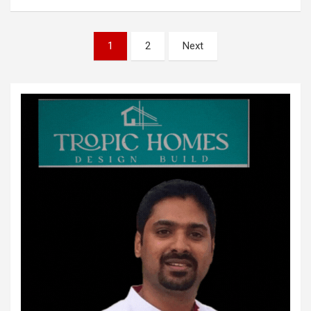
Posts
1
2
Next
pagination