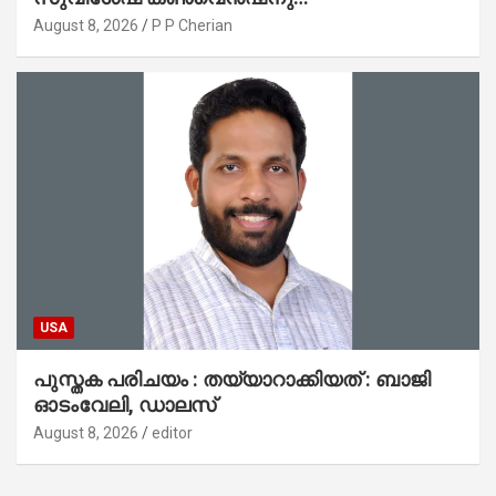
പ്രാർത്ഥനാനിർഭരമായ തുടക്കം
August 8, 2026
P P Cherian
USA
പുസ്തക പരിചയം : തയ്യാറാക്കിയത് : ബാജി
ഓടംവേലി, ഡാലസ്
August 8, 2026
editor