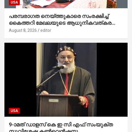
USA
പരമ്പരാഗത നെയ്ത്തുകാരെ സംരക്ഷിച്ച്
കൈത്തറി മേഖലയുടെ ആധുനികവത്കരണം
സാധ്യമാക്കും : ഡെപ്യൂട്ടി സ്പീക്കർ
August 8, 2026
editor
USA
9-ാമത് ഡാളസ് കെ ഇ സി എഫ് സംയുക്ത
സുവിശേഷ കൺവെൻഷനു