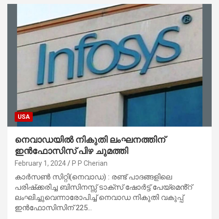
USA
നെവാഡയിൽ നികുതി ലംഘനത്തിന്
ഇൻഫോസിസ് പിഴ ചുമത്തി
February 1, 2024
P P Cherian
കാർസൺ സിറ്റി(നെവാഡ) : രണ്ട് പാദങ്ങളിലെ
പരിഷ്‌ക്കരിച്ച ബിസിനസ്സ് ടാക്സ് ഷോർട്ട് പേയ്‌മെൻ്റ്
ലംഘിച്ചുവെന്നാരോപിച്ച് നെവാഡ നികുതി വകുപ്പ്
ഇൻഫോസിസിന് 225…