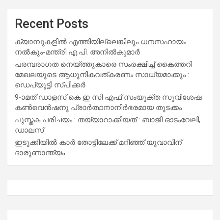
Recent Posts
ക്യാമ്പുകളിൽ എത്തിയില്ലെങ്കിലും ധനസഹായം
നൽകും-മന്ത്രി എ.പി. അനിൽകുമാർ
പരമ്പരാഗത നെയ്ത്തുകാരെ സംരക്ഷിച്ച് കൈത്തറി
മേഖലയുടെ ആധുനികവത്കരണം സാധ്യമാക്കും :
ഡെപ്യൂട്ടി സ്പീക്കർ
9-ാമത് ഡാളസ് കെ ഇ സി എഫ് സംയുക്ത സുവിശേഷ
കൺവെൻഷനു പ്രാർത്ഥനാനിർഭരമായ തുടക്കം
പുസ്തക പരിചയം : തയ്യാറാക്കിയത് : ബാജി ഓടംവേലി,
ഡാലസ്
ഇടുക്കിയിൽ കാർ തോട്ടിലേക്ക് മറിഞ്ഞ് യുവാവിന്
ദാരുണാന്ത്യം