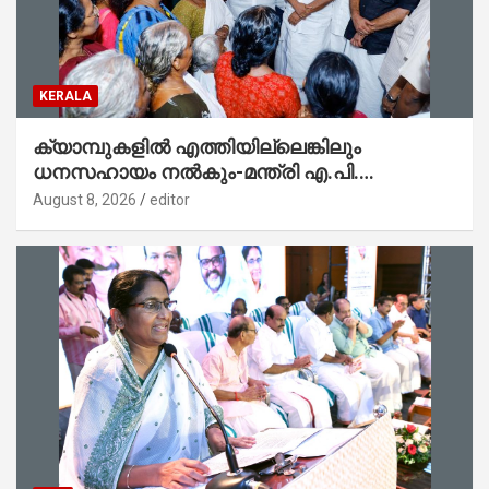
KERALA
ക്യാമ്പുകളിൽ എത്തിയില്ലെങ്കിലും
ധനസഹായം നൽകും-മന്ത്രി എ.പി.
അനിൽകുമാർ
August 8, 2026
editor