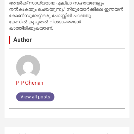
അവർക്ക് സാധ്യമായ എല്ലാ സഹായങ്ങളും
നൽകുകയും ചെയ്യുന്നു,” ന്യൂയോർക്കിലെ ഇന്ത്യൻ
കോൺസുലേറ്റ് ഒരു പോസ്റ്റിൽ പറഞ്ഞു.
കേസിൽ കൂടുതൽ വിശദാംശങ്ങൾ
കാത്തിരിക്കുകയാണ്.
Author
P P Cherian
View all posts
Post