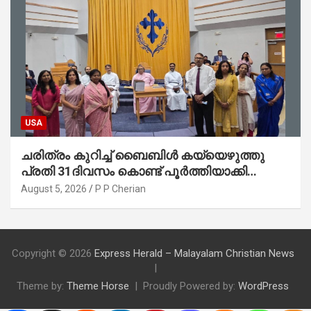
USA
ചരിത്രം കുറിച്ച് ബൈബിൾ കയ്യെഴുത്തു
പ്രതി 31ദിവസം കൊണ്ട് പൂർത്തിയാക്കി
മാർത്തോമ്മാ ചർച്ച് ഓഫ് ഡാളസ് ഫാർമേഴ്‌സ്
August 5, 2026
P P Cherian
ബ്രാഞ്ച്
Copyright © 2026
Express Herald – Malayalam Christian News
Theme by:
Theme Horse
Proudly Powered by:
WordPress