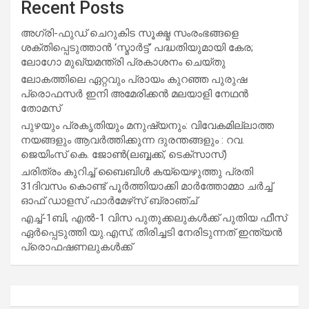
Recent Posts
അഗ്രി-ഫുഡ് ചെറുകിട സൂക്ഷ്മ സംരംഭങ്ങളെ
ശക്തിപ്പെടുത്താന്‍ ‘സ്മാര്‍ട്ട്’ പദ്ധതിയുമായി കേര;
ലോഗോ മുഖ്യമന്ത്രി പ്രകാശനം ചെയ്തു
ലോകത്തിലെ ഏറ്റവും പ്രായം കുറഞ്ഞ പുരുഷ
പ്രൊഫസർ ഇനി അമേരിക്കൻ മലയാളി നേഥൻ
തോമസ്
പുഴയും പ്രകൃതിയും മനുഷ്യനും: വിവേകമില്ലാത്ത
നയങ്ങളും ആവർത്തിക്കുന്ന ദുരന്തങ്ങളും : റവ.
ജെയിംസ് കെ. ജോൺ(ലബ്ബക്ക്, ടെക്സാസ്)
ചരിത്രം കുറിച്ച് ബൈബിൾ കയ്യെഴുത്തു പ്രതി
31ദിവസം കൊണ്ട് പൂർത്തിയാക്കി മാർത്തോമ്മാ ചർച്ച്
ഓഫ് ഡാളസ് ഫാർമേഴ്‌സ് ബ്രാഞ്ച്
എച്ച്-1ബി, എൽ-1 വിസ പുതുക്കലുകൾക്ക് പുതിയ ഫീസ്
ഏർപ്പെടുത്തി യു.എസ്; തിരിച്ചടി നേരിടുന്നത് ഇന്ത്യൻ
പ്രൊഫഷണലുകൾക്ക്