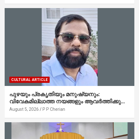
CULTURAL ARTICLE
പുഴയും പ്രകൃതിയും മനുഷ്യനും:
വിവേകമില്ലാത്ത നയങ്ങളും ആവർത്തിക്കുന്ന
ദുരന്തങ്ങളും : റവ. ജെയിംസ് കെ.
August 5, 2026
P P Cherian
ജോൺ(ലബ്ബക്ക്, ടെക്സാസ്)