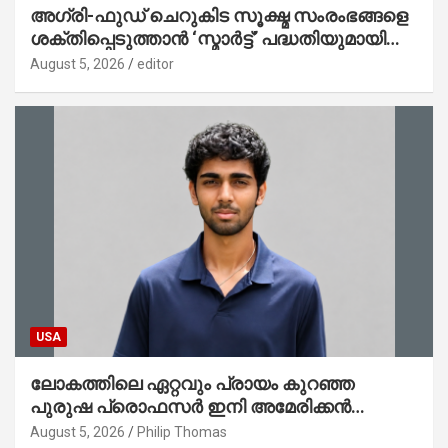
അഗ്രി-ഫുഡ് ചെറുകിട സൂക്ഷ്മ സംരംഭങ്ങളെ
ശക്തിപ്പെടുത്താന്‍ ‘സ്മാര്‍ട്ട്’ പദ്ധതിയുമായി
കേര; ലോഗോ മുഖ്യമന്ത്രി പ്രകാശനം
August 5, 2026
editor
ചെയ്തു
USA
ലോകത്തിലെ ഏറ്റവും പ്രായം കുറഞ്ഞ
പുരുഷ പ്രൊഫസർ ഇനി അമേരിക്കൻ
മലയാളി നേഥൻ തോമസ്
August 5, 2026
Philip Thomas