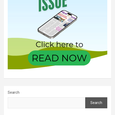
Search
Search