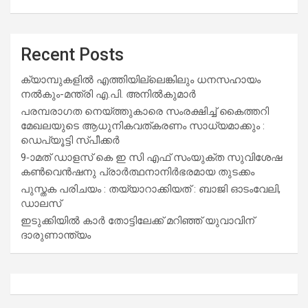
Recent Posts
ക്യാമ്പുകളിൽ എത്തിയില്ലെങ്കിലും ധനസഹായം
നൽകും-മന്ത്രി എ.പി. അനിൽകുമാർ
പരമ്പരാഗത നെയ്ത്തുകാരെ സംരക്ഷിച്ച് കൈത്തറി
മേഖലയുടെ ആധുനികവത്കരണം സാധ്യമാക്കും :
ഡെപ്യൂട്ടി സ്പീക്കർ
9-ാമത് ഡാളസ് കെ ഇ സി എഫ് സംയുക്ത സുവിശേഷ
കൺവെൻഷനു പ്രാർത്ഥനാനിർഭരമായ തുടക്കം
പുസ്തക പരിചയം : തയ്യാറാക്കിയത് : ബാജി ഓടംവേലി,
ഡാലസ്
ഇടുക്കിയിൽ കാർ തോട്ടിലേക്ക് മറിഞ്ഞ് യുവാവിന്
ദാരുണാന്ത്യം