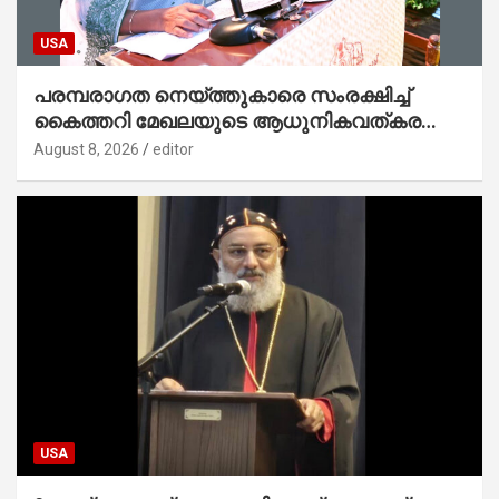
USA
പരമ്പരാഗത നെയ്ത്തുകാരെ സംരക്ഷിച്ച്
കൈത്തറി മേഖലയുടെ ആധുനികവത്കരണം
സാധ്യമാക്കും : ഡെപ്യൂട്ടി സ്പീക്കർ
August 8, 2026
editor
USA