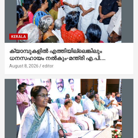
KERALA
ക്യാമ്പുകളിൽ എത്തിയില്ലെങ്കിലും
ധനസഹായം നൽകും-മന്ത്രി എ.പി.
അനിൽകുമാർ
August 8, 2026
editor