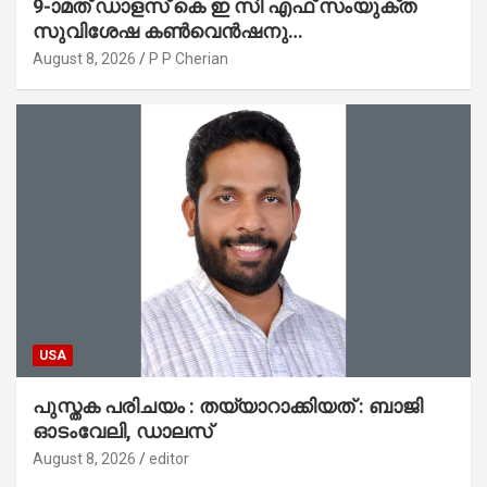
9-ാമത് ഡാളസ് കെ ഇ സി എഫ് സംയുക്ത
സുവിശേഷ കൺവെൻഷനു
പ്രാർത്ഥനാനിർഭരമായ തുടക്കം
August 8, 2026
P P Cherian
USA
പുസ്തക പരിചയം : തയ്യാറാക്കിയത് : ബാജി
ഓടംവേലി, ഡാലസ്
August 8, 2026
editor