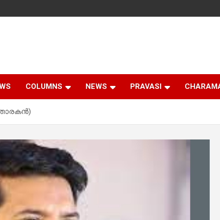
EWS
COLUMNS
NEWS
PRAVASI
CHARAM
താരകന്‍)