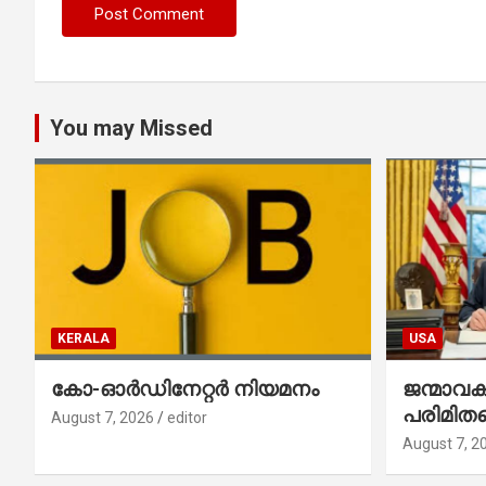
You may Missed
KERALA
USA
കോ-ഓർഡിനേറ്റർ നിയമനം
ജന്മാവ
പരിമിതപ
August 7, 2026
editor
രണ്ട് എക
August 7, 2
ഉത്തരവുകള