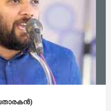
വതാരകന്‍)