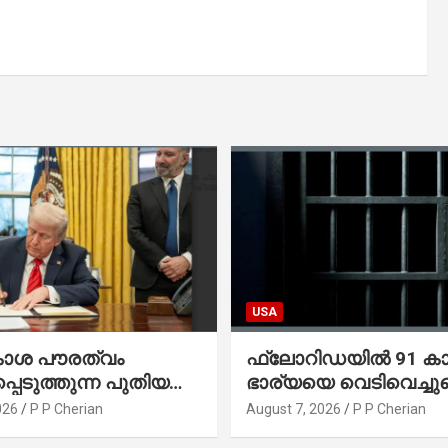
USA
കാശ പൗരത്വം
ഫ്ലോറിഡയിൽ 91 ക
്പെടുത്തുന്ന പുതിയ
ഭാര്യയെ വെടിവെച്ചു
്സിക്യൂട്ടീവ്
നഴ്സിങ് ഹോമിലാക്കില്ല
026
P P Cherian
August 7, 2026
P P Cherian
ിൽ ട്രംപ്
നൽകിയ വാഗ്ദാനം