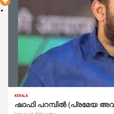
KERALA
ഷാഫി പറമ്പില്‍ (പ്രമേയ അ