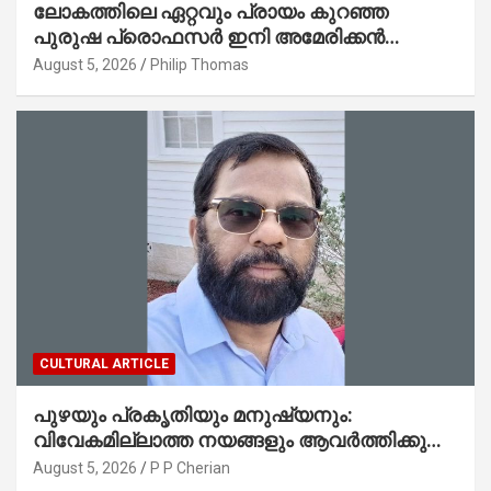
ലോകത്തിലെ ഏറ്റവും പ്രായം കുറഞ്ഞ
പുരുഷ പ്രൊഫസർ ഇനി അമേരിക്കൻ
മലയാളി നേഥൻ തോമസ്
August 5, 2026
Philip Thomas
CULTURAL ARTICLE
പുഴയും പ്രകൃതിയും മനുഷ്യനും:
വിവേകമില്ലാത്ത നയങ്ങളും ആവർത്തിക്കുന്ന
ദുരന്തങ്ങളും : റവ. ജെയിംസ് കെ.
August 5, 2026
P P Cherian
ജോൺ(ലബ്ബക്ക്, ടെക്സാസ്)