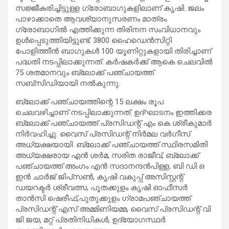
സജ്ജീകരിച്ചിട്ടുള്ള ഗ്രോബാഗുകളിലാണ് കൃഷി. ജലം
പാഴാക്കാതെ ആവശ്യാനുസരണം മാത്രം
ഗ്രോബാഗില്‍ എത്തിക്കുന്ന തിരിനന സംവിധാനവും
ഉള്‍പ്പെടുത്തിയിട്ടുണ്ട്. 3800 ഹൈഡെന്‍സിറ്റി
പോളിത്തീന്‍ ബാഗുകള്‍ 100 യൂണിറ്റുകളായി തിരിച്ചാണ്
പദ്ധതി നടപ്പിലാക്കുന്നത്. കര്‍ഷകര്‍ക്ക് ആകെ ചെലവില്‍
75 ശതമാനവും ബ്ലോക്ക് പഞ്ചായത്ത്
സബ്സിഡിയായി നല്‍കുന്നു.
ബ്ലോക്ക് പഞ്ചായത്തിന്റെ 15 ലക്ഷം രൂപ
ചെലവഴിച്ചാണ് നടപ്പിലാക്കുന്നത്. ഉദ്ഘാടനം ഇത്തിക്കര
ബ്ലോക്ക് പഞ്ചായത്ത് പ്രസിഡന്റ് എം കെ ശ്രീകുമാര്‍
നിര്‍വഹിച്ചു. വൈസ് പ്രസിഡന്റ് നിര്‍മല വര്‍ഗീസ്
അധ്യക്ഷയായി. ബ്ലോക്ക് പഞ്ചായത്ത് സ്ഥിരസമിതി
അധ്യക്ഷരായ എന്‍ ശര്‍മ, സരിത രാജീവ്, ബ്ലോക്ക്
പഞ്ചായത്ത് അംഗം എന്‍ സദാനന്ദന്‍പിള്ള, ബി ഡി ഒ
ഇന്‍ ചാര്‍ജ് ജിപ്‌സണ്‍, കൃഷി വകുപ്പ് അസിസ്റ്റന്റ്
ഡയറക്ടര്‍ ശ്രീവത്സ, പൂതക്കുളം കൃഷി ഓഫീസര്‍
താന്‍സി ഷെരീഫ്,പുതുക്കുളം ഗ്രാമപഞ്ചായത്ത്
പ്രസിഡന്റ് എസ് അമ്മിണിയമ്മ, വൈസ് പ്രസിഡന്റ് വി
ജി ജയ, മറ്റ് പ്രതിനിധികള്‍, ഉദ്യോഗസ്ഥര്‍