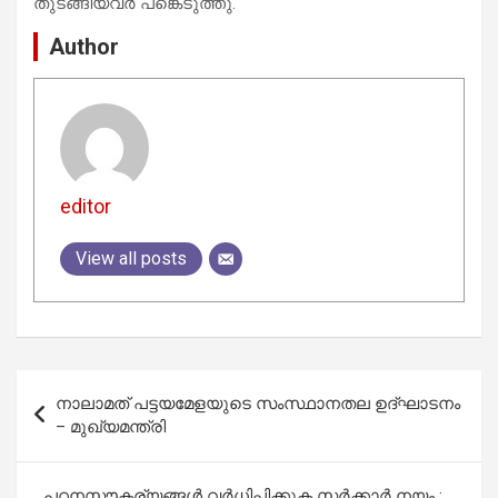
തുടങ്ങിയവര്‍ പങ്കെടുത്തു.
Author
editor
View all posts
Post
നാലാമത് പട്ടയമേളയുടെ സംസ്ഥാനതല ഉദ്ഘാടനം
navigation
– മുഖ്യമന്ത്രി
പഠനസൗകര്യങ്ങള്‍ വര്‍ധിപ്പിക്കുക സര്‍ക്കാര്‍ നയം :