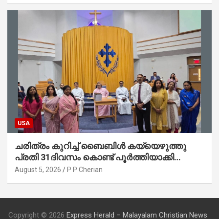
USA
ചരിത്രം കുറിച്ച് ബൈബിൾ കയ്യെഴുത്തു
പ്രതി 31ദിവസം കൊണ്ട് പൂർത്തിയാക്കി
മാർത്തോമ്മാ ചർച്ച് ഓഫ് ഡാളസ് ഫാർമേഴ്‌സ്
August 5, 2026
P P Cherian
ബ്രാഞ്ച്
Copyright © 2026
Express Herald – Malayalam Christian News