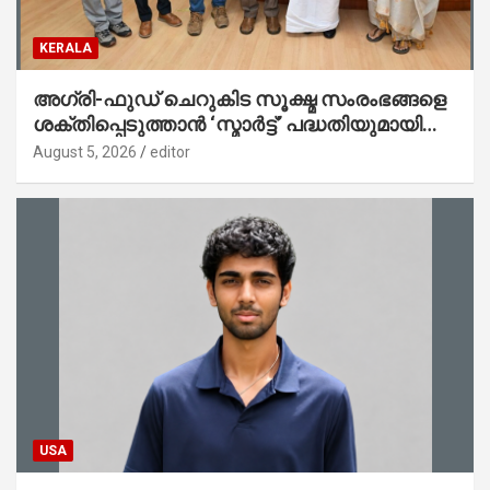
KERALA
അഗ്രി-ഫുഡ് ചെറുകിട സൂക്ഷ്മ സംരംഭങ്ങളെ
ശക്തിപ്പെടുത്താന്‍ ‘സ്മാര്‍ട്ട്’ പദ്ധതിയുമായി
കേര; ലോഗോ മുഖ്യമന്ത്രി പ്രകാശനം
August 5, 2026
editor
ചെയ്തു
USA