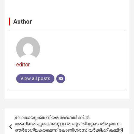
Author
editor
View all posts
Post
ലോകായുക്ത നിയമ ഭേദഗതി ബിൽ
navigation
അംഗീകരിച്ചുകൊണ്ടുള്ള രാഷ്ടപതിയുടെ തീരുമാനം
ദൗർഭാഗ്യകരമെന്ന് കോൺഗ്രസ് വർക്കിംഗ് കമ്മിറ്റി