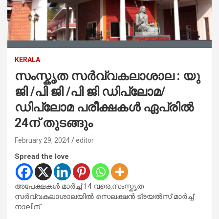
KERALA
സംസ്കൃത സർവ്വകലാശാല : യു
ജി /പി ജി /പി ജി ഡിപ്ലോമ/
ഡിപ്ലോമ പരീക്ഷകൾ ഏപ്രിൽ
24ന് തുടങ്ങും
February 29, 2024
editor
Spread the love
അപേക്ഷകൾ മാർച്ച് 14 വരെ,സംസ്കൃത
സർവ്വകലാശാലയിൽ സെലക്ഷൻ ട്രയൽസ് മാർച്ച്
നാലിന്.