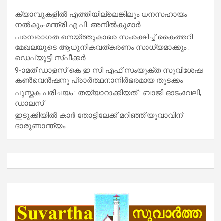
ക്യാമ്പുകളിൽ എത്തിയില്ലെങ്കിലും ധനസഹായം
നൽകും-മന്ത്രി എ.പി. അനിൽകുമാർ
പരമ്പരാഗത നെയ്ത്തുകാരെ സംരക്ഷിച്ച് കൈത്തറി
മേഖലയുടെ ആധുനികവത്കരണം സാധ്യമാക്കും :
ഡെപ്യൂട്ടി സ്പീക്കർ
9-ാമത് ഡാളസ് കെ ഇ സി എഫ് സംയുക്ത സുവിശേഷ
കൺവെൻഷനു പ്രാർത്ഥനാനിർഭരമായ തുടക്കം
പുസ്തക പരിചയം : തയ്യാറാക്കിയത് : ബാജി ഓടംവേലി,
ഡാലസ്
ഇടുക്കിയിൽ കാർ തോട്ടിലേക്ക് മറിഞ്ഞ് യുവാവിന്
ദാരുണാന്ത്യം