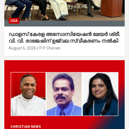
USA
ഡാളസ് കേരള അസോസിയേഷൻ മേയർ ശ്രീ.
വി. വി. രാജേഷിന് ഉജ്വല സ്വീകരണം നൽകി
August 6, 2026
P P Cherian
CHRISTIAN NEWS