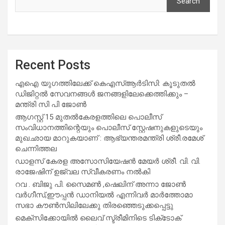
Search
Recent Posts
എഐ യുഗത്തിലേക്ക് കെഎസ്ആർടിസി: കൂടുതൽ
ഡിജിറ്റൽ സേവനങ്ങൾ ജനങ്ങളിലേക്കെത്തിക്കും –
മന്ത്രി സി പി ജോൺ
ആഗസ്റ്റ് 15 മുതല്‍കേരളത്തിലെ പൊലീസ്
സംവിധാനത്തിന്റെയും പൊലീസ് സ്റ്റേഷനുകളുടെയും
മുഖഛായ മാറുകയാണ് : ആഭ്യന്തരമന്ത്രി ശ്രീ.രമേശ്
ചെന്നിത്തല
ഡാളസ് കേരള അസോസിയേഷൻ മേയർ ശ്രീ. വി. വി.
രാജേഷിന് ഉജ്വല സ്വീകരണം നൽകി
റവ . ബിജു പി. സൈമൺ ,ഷെലിന് അന്നാ ജോൺ
വർഗീസ്,ഈപ്പൻ ഡാനിയൽ എന്നിവർ മാർത്തോമാ
സഭാ കൗൺസിലിലേക്കു തിരഞ്ഞെടുക്കപ്പെട്ടു
മെക്സിക്കോയിൽ ലൈവ് സ്ട്രീമിനിടെ ടിക്‌ടോക്