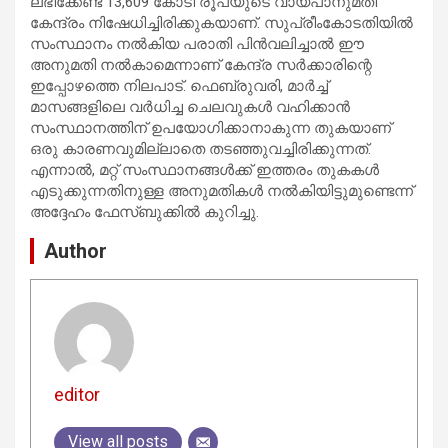
ലഭിക്കേണ്ട 13,609 കോടി രൂപയുടെ വായ്പാനുമതി
കേന്ദ്രം നിഷേധിച്ചിരിക്കുകയാണ്. സുപ്രീംകോടതിയിൽ
സംസ്ഥാനം നൽകിയ പരാതി പിൻവലിച്ചാൽ ഈ
അനുമതി നൽകാമെന്നാണ് കേന്ദ്ര സർക്കാരിന്റെ
ഇപ്പോഴത്തെ നിലപാട്. ഫെബ്രുവരി, മാർച്ച്
മാസങ്ങളിലെ വർധിച്ച ചെലവുകൾ വഹിക്കാൻ
സംസ്ഥാനത്തിന് ഉപയോഗിക്കാനാകുന്ന തുകയാണ്
ഒരു കാരണവുമില്ലാതെ തടഞ്ഞുവച്ചിരിക്കുന്നത്.
എന്നാൽ, മറ്റ് സംസ്ഥാനങ്ങൾക്ക് ഇത്തരം തുകകൾ
എടുക്കുന്നതിനുള്ള അനുമതികൾ നൽകിയിട്ടുമുണ്ടെന്ന്
അദ്ദേഹം ഫേസ്ബുക്കിൽ കുറിച്ചു.
Author
editor
View all posts