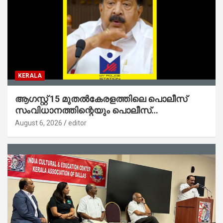
KERALA
ആഗസ്റ്റ് 15 മുതല്‍കേരളത്തിലെ പൊലീസ്
സംവിധാനത്തിന്റെയും പൊലീസ്
സ്റ്റേഷനുകളുടെയും മുഖഛായ മാറുകയാണ് :
August 6, 2026
editor
ആഭ്യന്തരമന്ത്രി ശ്രീ.രമേശ് ചെന്നിത്തല