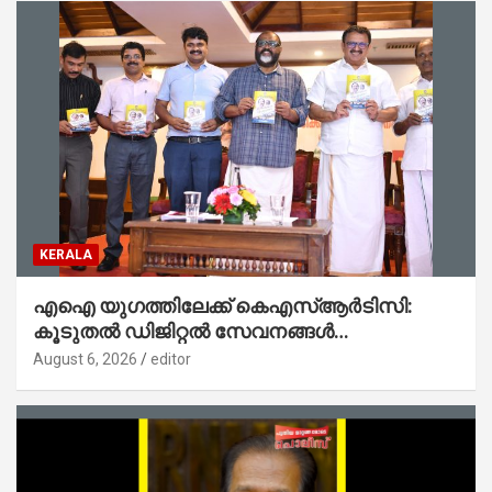
KERALA
എഐ യുഗത്തിലേക്ക് കെഎസ്ആർടിസി:
കൂടുതൽ ഡിജിറ്റൽ സേവനങ്ങൾ
ജനങ്ങളിലേക്കെത്തിക്കും – മന്ത്രി സി പി
August 6, 2026
editor
ജോൺ