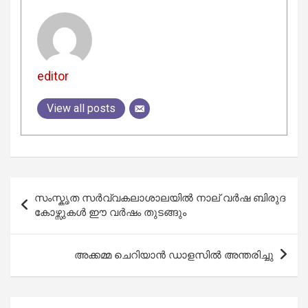
editor
View all posts
Post
സംസ്കൃത സർവ്വകലാശാലയിൽ നാല് വർഷ ബിരുദ
navigation
കോഴ്സുകൾ ഈ വർഷം തുടങ്ങും
അക്കമ്മ ചെറിയാൻ ഡാളസിൽ അന്തരിച്ചു