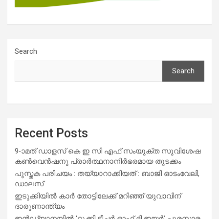
Search
Search
Recent Posts
9-ാമത് ഡാളസ് കെ ഇ സി എഫ് സംയുക്ത സുവിശേഷ
കൺവെൻഷനു പ്രാർത്ഥനാനിർഭരമായ തുടക്കം
പുസ്തക പരിചയം : തയ്യാറാക്കിയത് : ബാജി ഓടംവേലി,
ഡാലസ്
ഇടുക്കിയിൽ കാർ തോട്ടിലേക്ക് മറിഞ്ഞ് യുവാവിന്
ദാരുണാന്ത്യം
ഇൻഡ്യാനയിൽ ‘റൂക്കി ടീച്ചർ ഓഫ് ദി ഇയർ’ പുരസ്കാര