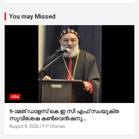
You may Missed
USA
9-ാമത് ഡാളസ് കെ ഇ സി എഫ് സംയുക്ത
സുവിശേഷ കൺവെൻഷനു
പ്രാർത്ഥനാനിർഭരമായ തുടക്കം
August 8, 2026
P P Cherian