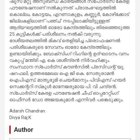
ഷൂസ് മറ്റു അനുബന്ധ കാര്യങ്ങള്‍ സ്‌പോര്‍ട്‌സ് കേരള
ഫൗണ്ടേഷനാണ് നല്‍കുന്നത്. പ്രാരംഭഘട്ടത്തില്‍
കൊല്ലം, കോട്ടയം, എറണാകുളം, കണ്ണൂര്‍, കോഴിക്കോട്
ജില്ലകളിലാണ് ‘പഞ്ച്’ നടപ്പിലാക്കിയിട്ടുള്ളത്.
ആദ്യഘട്ടത്തില്‍ ഓരോ കേന്ദ്രത്തിലും തിരഞ്ഞെടുത്ത
25 കുട്ടികള്‍ക്ക് പരിശീലനം നല്‍കി വരുന്നു.
ദേശീയതലത്തില്‍ മികവ് തെളിയിച്ച പ്രൊഫഷണല്‍
പരിശീലകരുടെ സേവനം ഓരോ കേന്ദ്രത്തിലും
ഉണ്ടായിരിക്കും. ബോക്‌സിംഗ് റിംഗിന്റെ ഉദ്ഘാടനം വനം
വകുപ്പ് മന്ത്രി ഏ. കെ ശശീന്ദ്രന്‍ നിര്‍വഹിക്കും.
സംസ്ഥാന സ്‌പോര്‍ട്‌സ് കൗണ്‍സില്‍ പ്രസിഡന്റ് യു.
ഷറഫലി, ഉത്തരമേഖല ഐ ജി കെ. സേതുരാമന്‍
ഐപിഎസ്, മാതൃഭൂമി ചെയര്‍മാനും പിവിഎസ് ഹയര്‍
സെക്കന്ററി സ്‌കൂള്‍ മാനേജരുമായ പി. വി ചന്ദ്രന്‍,
സ്‌പോര്‍ട്‌സ് കേരള ഫൗണ്ടേഷന്‍ ചീഫ് ഓപ്പറേറ്റിംഗ്
ഓഫീസര്‍ ഡോ അജയകുമാര്‍ എന്നിവര്‍ പങ്കെടുക്കും.
Adarsh Chandran.
Divya Raj.K
Author