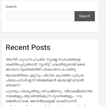
Search
Search
Recent Posts
അഗ്രി-ഫുഡ് ചെറുകിട സൂക്ഷ്മ സംരംഭങ്ങളെ
ശക്തിപ്പെടുത്താന്‍ ‘സ്മാര്‍ട്ട്’ പദ്ധതിയുമായി കേര;
ലോഗോ മുഖ്യമന്ത്രി പ്രകാശനം ചെയ്തു
ലോകത്തിലെ ഏറ്റവും പ്രായം കുറഞ്ഞ പുരുഷ
പ്രൊഫസർ ഇനി അമേരിക്കൻ മലയാളി നേഥൻ
തോമസ്
പുഴയും പ്രകൃതിയും മനുഷ്യനും: വിവേകമില്ലാത്ത
നയങ്ങളും ആവർത്തിക്കുന്ന ദുരന്തങ്ങളും : റവ.
ജെയിംസ് കെ. ജോൺ(ലബ്ബക്ക്, ടെക്സാസ്)