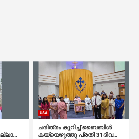
USA
ചരിത്രം കുറിച്ച് ബൈബിൾ
ല്ലാത്ത
കയ്യെഴുത്തു പ്രതി 31ദിവസം