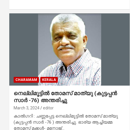
CHARAMAM
KERALA
നെല്ലിമൂട്ടിൽ തോമസ് മാത്യു (കുട്ടപ്പൻ
സാർ -76) അന്തരിച്ചു
March 3, 2024
editor
കാൽഗറി : ചണ്ണപ്പേട്ട നെല്ലിമൂട്ടിൽ തോമസ് മാത്യു
(കുട്ടപ്പൻ സാർ -76 ) അന്തരിച്ചു. ഭാര്യ ആച്ചിയമ്മ
തോമസ് മക്കൾ- മനോജ്…