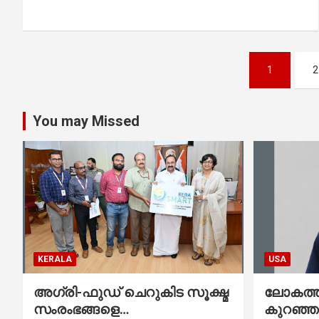
Posts
1
2
pagination
You may Missed
KERALA
USA
അഗ്രി-ഫുഡ് ചെറുകിട സൂക്ഷ്മ
ലോകത്തി
സംരംഭങ്ങളെ
കുറഞ്