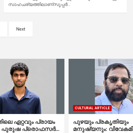
സാഹചര്യത്തിലാണ്സൂപ്പർ…
Next
CULTURAL ARTICLE
ലെ ഏറ്റവും പ്രായം
പുഴയും പ്രകൃതിയും
ഞ പുരുഷ പ്രൊഫസർ
മനുഷ്യനും: വിവേകമി