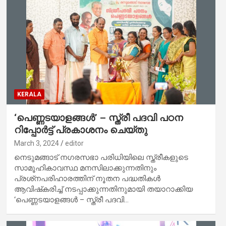
KERALA
‘പെണ്ണടയാളങ്ങൾ’ – സ്ത്രീ പദവി പഠന
റിപ്പോർട്ട് പ്രകാശനം ചെയ്തു
March 3, 2024
editor
നെടുമങ്ങാട് നഗരസഭാ പരിധിയിലെ സ്ത്രീകളുടെ
സാമൂഹികാവസ്ഥ മനസിലാക്കുന്നതിനും
പ്രശ്‌നപരിഹാരത്തിന് നൂതന പദ്ധതികൾ
ആവിഷ്‌കരിച്ച് നടപ്പാക്കുന്നതിനുമായി തയാറാക്കിയ
‘പെണ്ണടയാളങ്ങൾ – സ്ത്രീ പദവി…