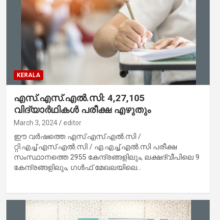
KERALA
എസ്.എസ്.എൽ.സി: 4,27,105
വിദ്യാർഥികൾ പരീക്ഷ എഴുതും
March 3, 2024
editor
ഈ വർഷത്തെ എസ്.എസ്.എൽ.സി /
റ്റി.എച്ച്.എസ്.എൽ.സി / എ.എച്ച്.എൽ.സി പരീക്ഷ
സംസ്ഥാനത്തെ 2955 കേന്ദ്രങ്ങളിലും, ലക്ഷദ്വീപിലെ 9
കേന്ദ്രങ്ങളിലും, ഗൾഫ് മേഖലയിലെ…