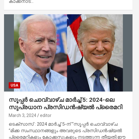
കാക്കനാട്…
USA
സൂപ്പർ ചൊവ്വാഴ്ച മാർച്ച് 5: 2024-ലെ
സുപ്രധാന പ്രസിഡൻഷ്യൽ പ്രൈമറി
March 3, 2024
editor
ടെക്സാസ് : 2024 മാർച്ച് 5-ന് “സൂപ്പർ ചൊവ്വാഴ്ച
“മിക്ക സംസ്ഥാനങ്ങളും അവരുടെ പ്രസിഡൻഷ്യൽ
പ്രൈമറികളും കോക്കസുകളും നടത്തുന്ന തീയതി.ഈ