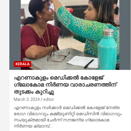
KERALA
എറണാകുളം മെഡിക്കൽ കോളേജ്
ഗ്ലോകോമ നിർണയ വാരാചരണത്തിന്
തുടക്കം കുറിച്ചു
March 3, 2024
editor
എറണാകുളം സർക്കാർ മെഡിക്കൽ കോളേജ് നേത്ര
രോഗ വിഭാഗവും കമ്മ്യൂണിറ്റി മെഡിസിൻ വിഭാഗവും
സംയുക്തമായി ചേർന്ന് സൗജന്യ ഗ്ലോകോമ
നിർണയ ക്യാമ്പ്…