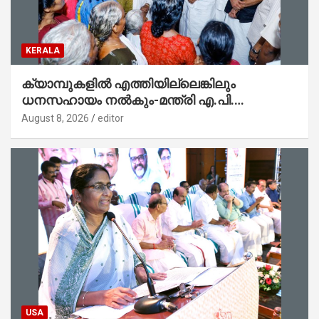
KERALA
ക്യാമ്പുകളിൽ എത്തിയില്ലെങ്കിലും
ധനസഹായം നൽകും-മന്ത്രി എ.പി.
അനിൽകുമാർ
August 8, 2026
editor
USA