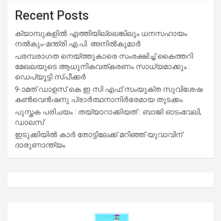
Recent Posts
ക്യാമ്പുകളിൽ എത്തിയില്ലെങ്കിലും ധനസഹായം
നൽകും-മന്ത്രി എ.പി. അനിൽകുമാർ
പരമ്പരാഗത നെയ്ത്തുകാരെ സംരക്ഷിച്ച് കൈത്തറി
മേഖലയുടെ ആധുനികവത്കരണം സാധ്യമാക്കും :
ഡെപ്യൂട്ടി സ്പീക്കർ
9-ാമത് ഡാളസ് കെ ഇ സി എഫ് സംയുക്ത സുവിശേഷ
കൺവെൻഷനു പ്രാർത്ഥനാനിർഭരമായ തുടക്കം
പുസ്തക പരിചയം : തയ്യാറാക്കിയത് : ബാജി ഓടംവേലി,
ഡാലസ്
ഇടുക്കിയിൽ കാർ തോട്ടിലേക്ക് മറിഞ്ഞ് യുവാവിന്
ദാരുണാന്ത്യം