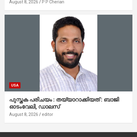
പ്രാർത്ഥനാനിർഭരമായ തുടക്കം
August 8, 2026
P P Cherian
USA
പുസ്തക പരിചയം : തയ്യാറാക്കിയത് : ബാജി
ഓടംവേലി, ഡാലസ്
August 8, 2026
editor