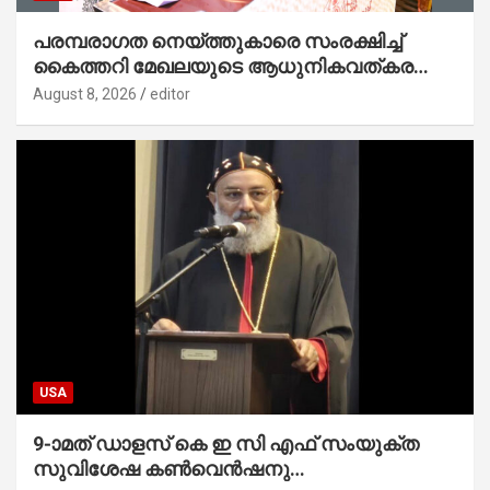
പരമ്പരാഗത നെയ്ത്തുകാരെ സംരക്ഷിച്ച്
കൈത്തറി മേഖലയുടെ ആധുനികവത്കരണം
സാധ്യമാക്കും : ഡെപ്യൂട്ടി സ്പീക്കർ
August 8, 2026
editor
USA
9-ാമത് ഡാളസ് കെ ഇ സി എഫ് സംയുക്ത
സുവിശേഷ കൺവെൻഷനു