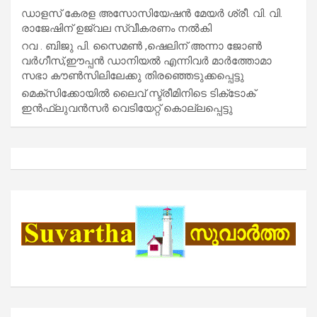
ഡാളസ് കേരള അസോസിയേഷൻ മേയർ ശ്രീ. വി. വി.
രാജേഷിന് ഉജ്വല സ്വീകരണം നൽകി
റവ . ബിജു പി. സൈമൺ ,ഷെലിന് അന്നാ ജോൺ
വർഗീസ്,ഈപ്പൻ ഡാനിയൽ എന്നിവർ മാർത്തോമാ
സഭാ കൗൺസിലിലേക്കു തിരഞ്ഞെടുക്കപ്പെട്ടു
മെക്സിക്കോയിൽ ലൈവ് സ്ട്രീമിനിടെ ടിക്‌ടോക്
ഇൻഫ്ലുവൻസർ വെടിയേറ്റ് കൊല്ലപ്പെട്ടു