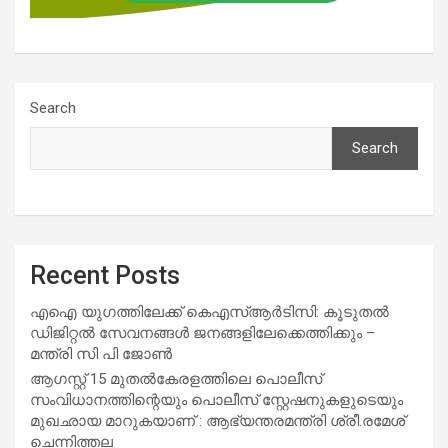
Search
Search
Recent Posts
എഐ യുഗത്തിലേക്ക് കെഎസ്ആർടിസി: കൂടുതൽ
ഡിജിറ്റൽ സേവനങ്ങൾ ജനങ്ങളിലേക്കെത്തിക്കും –
മന്ത്രി സി പി ജോൺ
ആഗസ്റ്റ് 15 മുതല്‍കേരളത്തിലെ പൊലീസ്
സംവിധാനത്തിന്റെയും പൊലീസ് സ്റ്റേഷനുകളുടെയും
മുഖഛായ മാറുകയാണ് : ആഭ്യന്തരമന്ത്രി ശ്രീ.രമേശ്
ചെന്നിത്തല