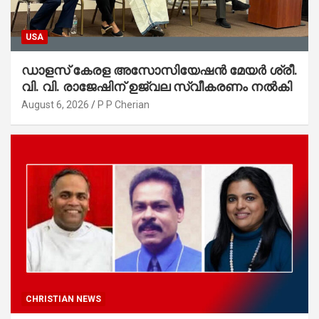
USA
ഡാളസ് കേരള അസോസിയേഷൻ മേയർ ശ്രീ.
വി. വി. രാജേഷിന് ഉജ്വല സ്വീകരണം നൽകി
August 6, 2026
P P Cherian
CHRISTIAN NEWS