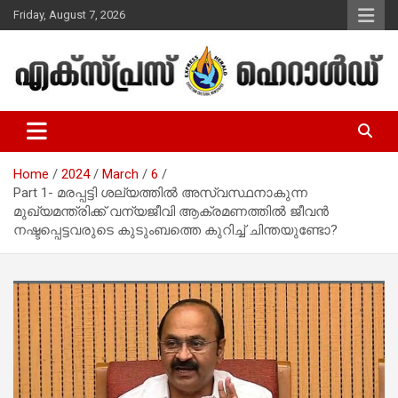
Skip
Friday, August 7, 2026
to
content
Malayalam Christian News
Express Herald – Malayalam
Christian News
Home
2024
March
6
Part 1- മരപ്പട്ടി ശല്യത്തില്‍ അസ്വസ്ഥനാകുന്ന
മുഖ്യമന്ത്രിക്ക് വന്യജീവി ആക്രമണത്തില്‍ ജീവന്‍
നഷ്ടപ്പെട്ടവരുടെ കുടുംബത്തെ കുറിച്ച് ചിന്തയുണ്ടോ?