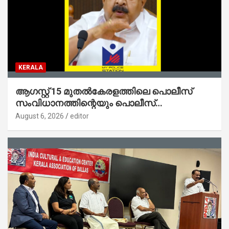
KERALA
ആഗസ്റ്റ് 15 മുതല്‍കേരളത്തിലെ പൊലീസ്
സംവിധാനത്തിന്റെയും പൊലീസ്
സ്റ്റേഷനുകളുടെയും മുഖഛായ മാറുകയാണ് :
August 6, 2026
editor
ആഭ്യന്തരമന്ത്രി ശ്രീ.രമേശ് ചെന്നിത്തല