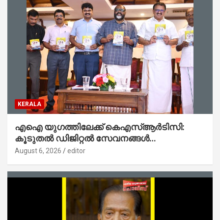
KERALA
എഐ യുഗത്തിലേക്ക് കെഎസ്ആർടിസി:
കൂടുതൽ ഡിജിറ്റൽ സേവനങ്ങൾ
ജനങ്ങളിലേക്കെത്തിക്കും – മന്ത്രി സി പി
August 6, 2026
editor
ജോൺ