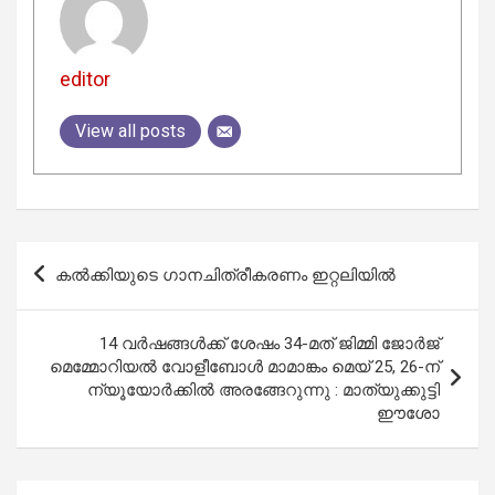
editor
View all posts
Post
കല്‍ക്കിയുടെ ഗാനചിത്രീകരണം ഇറ്റലിയില്‍
navigation
14 വർഷങ്ങൾക്ക് ശേഷം 34-മത് ജിമ്മി ജോർജ്
മെമ്മോറിയൽ വോളീബോൾ മാമാങ്കം മെയ് 25, 26-ന്
ന്യൂയോർക്കിൽ അരങ്ങേറുന്നു : മാത്യുക്കുട്ടി
ഈശോ