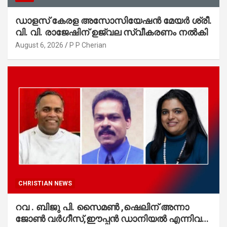
ഡാളസ് കേരള അസോസിയേഷൻ മേയർ ശ്രീ.
വി. വി. രാജേഷിന് ഉജ്വല സ്വീകരണം നൽകി
August 6, 2026
P P Cherian
CHRISTIAN NEWS
റവ . ബിജു പി. സൈമൺ ,ഷെലിന് അന്നാ
ജോൺ വർഗീസ്,ഈപ്പൻ ഡാനിയൽ എന്നിവർ