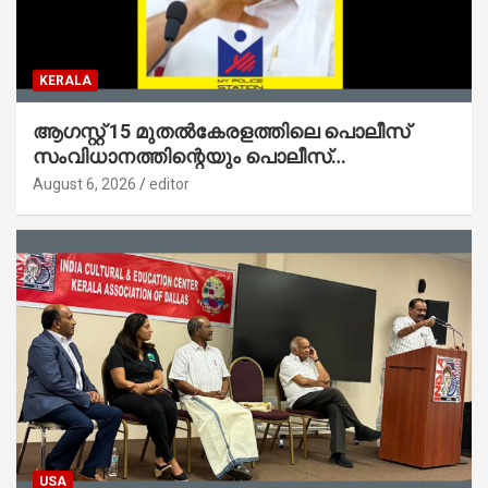
KERALA
ആഗസ്റ്റ് 15 മുതല്‍കേരളത്തിലെ പൊലീസ്
സംവിധാനത്തിന്റെയും പൊലീസ്
സ്റ്റേഷനുകളുടെയും മുഖഛായ മാറുകയാണ് :
August 6, 2026
editor
ആഭ്യന്തരമന്ത്രി ശ്രീ.രമേശ് ചെന്നിത്തല
USA