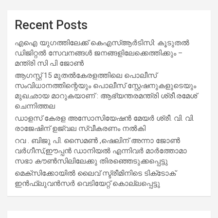
Recent Posts
എഐ യുഗത്തിലേക്ക് കെഎസ്ആർടിസി: കൂടുതൽ
ഡിജിറ്റൽ സേവനങ്ങൾ ജനങ്ങളിലേക്കെത്തിക്കും –
മന്ത്രി സി പി ജോൺ
ആഗസ്റ്റ് 15 മുതല്‍കേരളത്തിലെ പൊലീസ്
സംവിധാനത്തിന്റെയും പൊലീസ് സ്റ്റേഷനുകളുടെയും
മുഖഛായ മാറുകയാണ് : ആഭ്യന്തരമന്ത്രി ശ്രീ.രമേശ്
ചെന്നിത്തല
ഡാളസ് കേരള അസോസിയേഷൻ മേയർ ശ്രീ. വി. വി.
രാജേഷിന് ഉജ്വല സ്വീകരണം നൽകി
റവ . ബിജു പി. സൈമൺ ,ഷെലിന് അന്നാ ജോൺ
വർഗീസ്,ഈപ്പൻ ഡാനിയൽ എന്നിവർ മാർത്തോമാ
സഭാ കൗൺസിലിലേക്കു തിരഞ്ഞെടുക്കപ്പെട്ടു
മെക്സിക്കോയിൽ ലൈവ് സ്ട്രീമിനിടെ ടിക്‌ടോക്
ഇൻഫ്ലുവൻസർ വെടിയേറ്റ് കൊല്ലപ്പെട്ടു