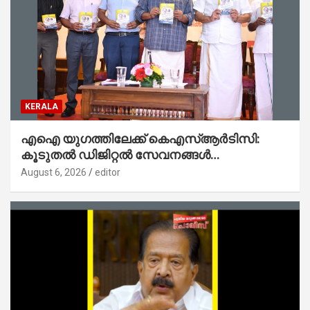
KERALA
എഐ യുഗത്തിലേക്ക് കെഎസ്ആർടിസി:
കൂടുതൽ ഡിജിറ്റൽ സേവനങ്ങൾ
ജനങ്ങളിലേക്കെത്തിക്കും – മന്ത്രി സി പി
August 6, 2026
editor
ജോൺ