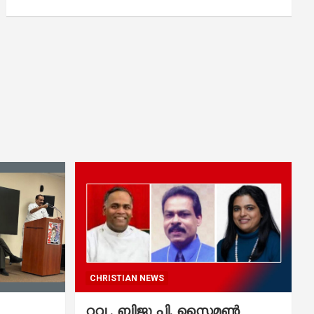
CHRISTIAN NEWS
റവ . ബിജു പി. സൈമൺ