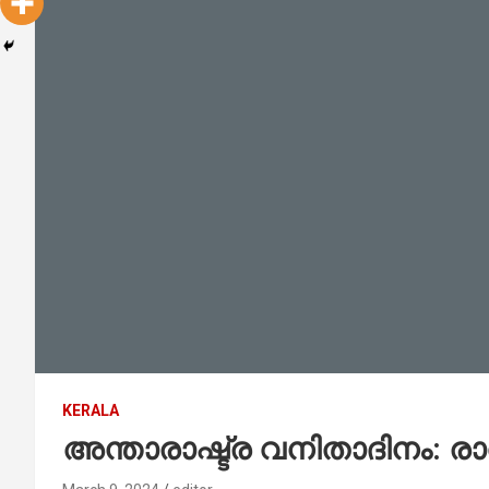
KERALA
അന്താരാഷ്ട്ര വനിതാദിനം: രാത