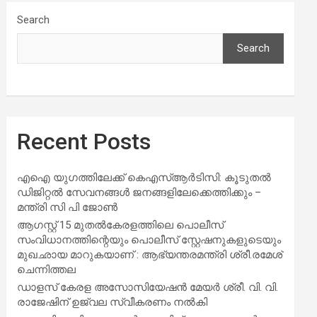
Search
Search
Recent Posts
എഐ യുഗത്തിലേക്ക് കെഎസ്ആർടിസി: കൂടുതൽ
ഡിജിറ്റൽ സേവനങ്ങൾ ജനങ്ങളിലേക്കെത്തിക്കും –
മന്ത്രി സി പി ജോൺ
ആഗസ്റ്റ് 15 മുതല്‍കേരളത്തിലെ പൊലീസ്
സംവിധാനത്തിന്റെയും പൊലീസ് സ്റ്റേഷനുകളുടെയും
മുഖഛായ മാറുകയാണ് : ആഭ്യന്തരമന്ത്രി ശ്രീ.രമേശ്
ചെന്നിത്തല
ഡാളസ് കേരള അസോസിയേഷൻ മേയർ ശ്രീ. വി. വി.
രാജേഷിന് ഉജ്വല സ്വീകരണം നൽകി