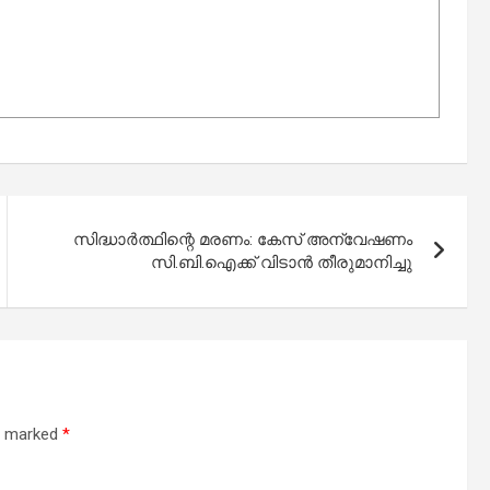
സിദ്ധാർത്ഥിന്റെ മരണം: കേസ് അന്വേഷണം
സി.ബി.ഐക്ക് വിടാൻ തീരുമാനിച്ചു
re marked
*