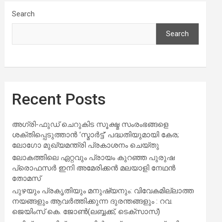
Search
Search
Recent Posts
അഗ്രി-ഫുഡ് ചെറുകിട സൂക്ഷ്മ സംരംഭങ്ങളെ
ശക്തിപ്പെടുത്താന്‍ ‘സ്മാര്‍ട്ട്’ പദ്ധതിയുമായി കേര;
ലോഗോ മുഖ്യമന്ത്രി പ്രകാശനം ചെയ്തു
ലോകത്തിലെ ഏറ്റവും പ്രായം കുറഞ്ഞ പുരുഷ
പ്രൊഫസർ ഇനി അമേരിക്കൻ മലയാളി നേഥൻ
തോമസ്
പുഴയും പ്രകൃതിയും മനുഷ്യനും: വിവേകമില്ലാത്ത
നയങ്ങളും ആവർത്തിക്കുന്ന ദുരന്തങ്ങളും : റവ.
ജെയിംസ് കെ. ജോൺ(ലബ്ബക്ക്, ടെക്സാസ്)