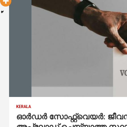
KERALA
ഓർഡർ സോഫ്റ്റ്‌വെയർ: ജീവന
അപ്‌ലോഡ് ചെയ്യാത്ത സ്