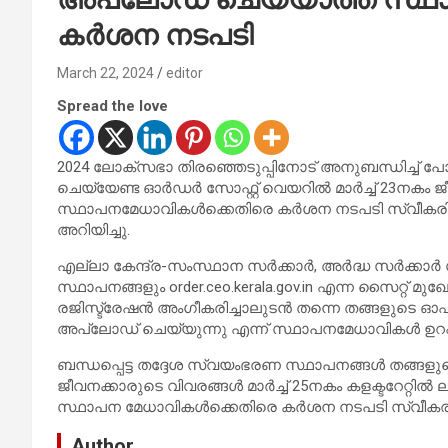
കർശന നടപടി
March 22, 2024
editor
Spread the love
2024 ലോക്സഭാ തിരഞ്ഞെടുപ്പിനോട് അനുബന്ധിച്ച് 
ചെയ്യേണ്ട ഓർഡർ സോഫ്റ്റ് വെയറിൽ മാർച്ച് 23നകം 
സ്ഥാപനമേധാവികൾക്കെതിരെ കർശന നടപടി സ്വീകരിക്ക
അറിയിച്ചു.
എല്ലാ കേന്ദ്ര-സംസ്ഥാന സർക്കാർ, അർദ്ധ സർക്കാർ
സ്ഥാപനങ്ങളും order.ceo.kerala.gov.in എന്ന സൈറ്റ് 
രജിസ്ട്രേഷൻ അംഗീകരിച്ചാലുടൻ തന്നെ തങ്ങളുടെ 
അപ്‌ലോഡ് ചെയ്യുന്നു എന്ന് സ്ഥാപനമേധാവികൾ ഉറപ്പ
ബന്ധപ്പെട്ട തദ്ദേശ സ്വയംഭരണ സ്ഥാപനങ്ങൾ തങ്ങളു
ജീവനക്കാരുടെ വിവരങ്ങൾ മാർച്ച് 25നകം കളക്ടറേറ്റിൽ
സ്ഥാപന മേധാവികൾക്കെതിരെ കർശന നടപടി സ്വീകരിക്കുന
Author