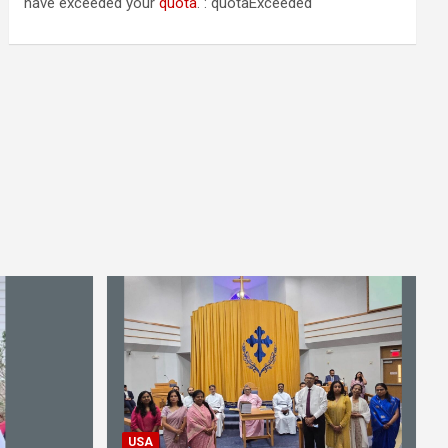
have exceeded your
quota
. : quotaExceeded
USA