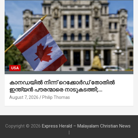
USA
കാനഡയിൽ നിന്ന് റെക്കോർഡ് തോതിൽ
ഇന്ത്യൻ പൗരന്മാരെ നാടുകടത്തി;
ആറുമാസത്തിനിടെ 3,323 പേർ
August 7, 2026
Philip Thomas
Copyright © 2026
Express Herald – Malayalam Christian News