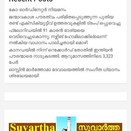
കോ-ഓർഡിനേറ്റർ നിയമനം
ജന്മാവകാശ പൗരത്വം പരിമിതപ്പെടുത്തുന്ന പുതിയ
രണ്ട് എക്സിക്യൂട്ടീവ് ഉത്തരവുകളിൽ ട്രംപ് ഒപ്പുവെച്ചു
ഫ്ലോറിഡയിൽ 91 കാരൻ ഭാര്യയെ
വെടിവെച്ചുകൊന്നു; നഴ്സിങ് ഹോമിലാക്കില്ലെന്ന്
നൽകിയ വാഗ്ദാനം പാലിച്ചതായി മൊഴി
കാനഡയിൽ നിന്ന് റെക്കോർഡ് തോതിൽ ഇന്ത്യൻ
പൗരന്മാരെ നാടുകടത്തി; ആറുമാസത്തിനിടെ 3,323
പേർ
ഓസ്റ്റിൻ മാർത്തോമാ ദേവാലയത്തിൽ സംഗീത ധ്യാനം
ശ്രദ്ധേയമായി