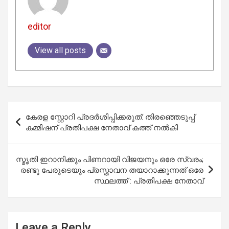
editor
View all posts
Post
കേരള സ്റ്റോറി പ്രദർശിപ്പിക്കരുത്: തിരഞ്ഞെടുപ്പ്
navigation
കമ്മിഷന് പ്രതിപക്ഷ നേതാവ് കത്ത് നൽകി
സ്മൃതി ഇറാനിക്കും പിണറായി വിജയനും ഒരേ സ്വരം;
രണ്ടു പേരുടെയും പ്രസ്താവന തയാറാക്കുന്നത് ഒരേ
സ്ഥലത്ത് : പ്രതിപക്ഷ നേതാവ്
Leave a Reply