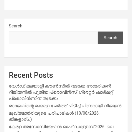
Search
Search
Recent Posts
വേൾഡ് മലയാളി കൗൺസിൽ വടക്കേ അമേരിക്കൻ
റീജിയനിൽ പുതിയ പ്രൊവിൻസ്; ഗ്രേറ്റർ ഷാർലറ്റ്
പ്രൊവിൻസിന് തുടക്കം
രാജേഷിന്റെ മക്കളെ ചേർത്ത് പിടിച്ച് പിണറായി വിജയൻ
മുഖ്യമന്ത്രിയുടെ പരിപാടികൾ (10/08/2026,
തിങ്കളാഴ്ച)
കേരള അസോസിയേഷൻ ഓഫ് ഡാള്ളസ് 2026-ലെ