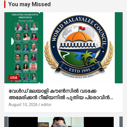
You may Missed
USA
വേൾഡ് മലയാളി കൗൺസിൽ വടക്കേ
അമേരിക്കൻ റീജിയനിൽ പുതിയ പ്രൊവിൻസ്;
ഗ്രേറ്റർ ഷാർലറ്റ് പ്രൊവിൻസിന് തുടക്കം
August 10, 2026
editor