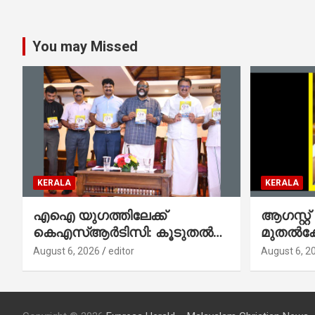
You may Missed
KERALA
KERALA
എഐ യുഗത്തിലേക്ക്
ആഗസ്റ്റ്
കെഎസ്ആർടിസി: കൂടുതൽ
മുതല്‍
ഡിജിറ്റൽ സേവനങ്ങൾ
സംവിധാ
August 6, 2026
editor
August 6, 2
ജനങ്ങളിലേക്കെത്തിക്കും –
പൊലീസ്
മന്ത്രി സി പി ജോൺ
മുഖഛായ
ആഭ്യന്ത