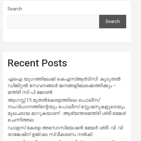
Search
Search
Recent Posts
എഐ യുഗത്തിലേക്ക് കെഎസ്ആർടിസി: കൂടുതൽ
ഡിജിറ്റൽ സേവനങ്ങൾ ജനങ്ങളിലേക്കെത്തിക്കും –
മന്ത്രി സി പി ജോൺ
ആഗസ്റ്റ് 15 മുതല്‍കേരളത്തിലെ പൊലീസ്
സംവിധാനത്തിന്റെയും പൊലീസ് സ്റ്റേഷനുകളുടെയും
മുഖഛായ മാറുകയാണ് : ആഭ്യന്തരമന്ത്രി ശ്രീ.രമേശ്
ചെന്നിത്തല
ഡാളസ് കേരള അസോസിയേഷൻ മേയർ ശ്രീ. വി. വി.
രാജേഷിന് ഉജ്വല സ്വീകരണം നൽകി