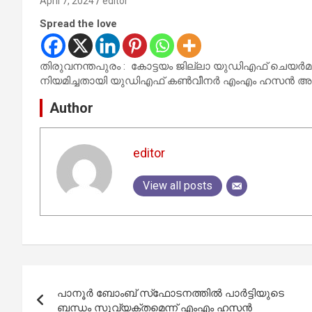
April 7, 2024
editor
Spread the love
തിരുവനന്തപുരം : കോട്ടയം ജില്ലാ യുഡിഎഫ് ചെയര്
നിയമിച്ചതായി യുഡിഎഫ് കണ്‍വീനര്‍ എംഎം ഹസന്‍ അറി
Author
editor
View all posts
Post
പാനൂര്‍ ബോംബ് സ്‌ഫോടനത്തില്‍ പാര്‍ട്ടിയുടെ
navigation
ബന്ധം സുവ്യക്തമെന്ന് എംഎം ഹസന്‍