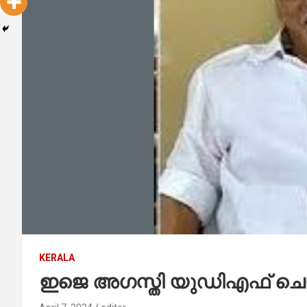
KERALA
ഇജെ അഗസ്തി യുഡിഎഫ് ചെയര