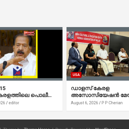
USA
 15
ഡാളസ് കേരള
കേരളത്തിലെ പൊലീസ്
അസോസിയേഷൻ മേയർ
നത്തിന്റെയും
വി. വി. രാജേഷിന് ഉജ
026
editor
August 6, 2026
P P Cherian
 സ്റ്റേഷനുകളുടെയും
സ്വീകരണം നൽകി
 മാറുകയാണ് :
രമന്ത്രി ശ്രീ.രമേശ്