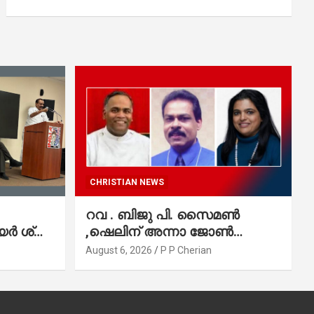
CHRISTIAN NEWS
റവ . ബിജു പി. സൈമൺ
 ശ്രീ.
,ഷെലിന് അന്നാ ജോൺ
്വല
വർഗീസ്,ഈപ്പൻ ഡാനിയൽ
August 6, 2026
P P Cherian
എന്നിവർ മാർത്തോമാ സഭാ
കൗൺസിലിലേക്കു
തിരഞ്ഞെടുക്കപ്പെട്ടു