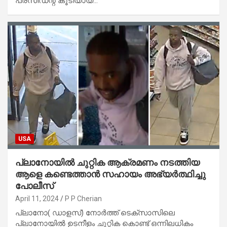
പ്രസിഡന്റ് കൂടിയായ…
USA
പ്ലാനോയിൽ ചുറ്റിക ആക്രമണം നടത്തിയ
ആളെ കണ്ടെത്താൻ സഹായം അഭ്യർത്ഥിച്ചു
പോലീസ്
April 11, 2024
P P Cherian
പ്ലാനോ( ഡാളസ്) നോർത്ത് ടെക്‌സാസിലെ
പ്ലാനോയിൽ ഉടനീളം ചുറ്റിക കൊണ്ട് ഒന്നിലധികം