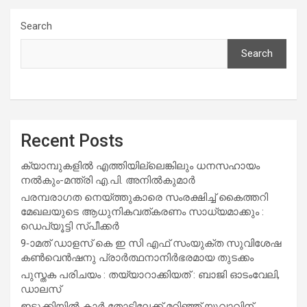
Search
Search
Recent Posts
ക്യാമ്പുകളിൽ എത്തിയില്ലെങ്കിലും ധനസഹായം
നൽകും-മന്ത്രി എ.പി. അനിൽകുമാർ
പരമ്പരാഗത നെയ്ത്തുകാരെ സംരക്ഷിച്ച് കൈത്തറി
മേഖലയുടെ ആധുനികവത്കരണം സാധ്യമാക്കും :
ഡെപ്യൂട്ടി സ്പീക്കർ
9-ാമത് ഡാളസ് കെ ഇ സി എഫ് സംയുക്ത സുവിശേഷ
കൺവെൻഷനു പ്രാർത്ഥനാനിർഭരമായ തുടക്കം
പുസ്തക പരിചയം : തയ്യാറാക്കിയത് : ബാജി ഓടംവേലി,
ഡാലസ്
ഇടുക്കിയിൽ കാർ തോട്ടിലേക്ക് മറിഞ്ഞ് യുവാവിന്