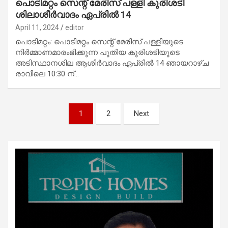
പൊടിമറ്റം സെന്റ് മേരിസ് പള്ളി കുരിശടി
ശിലാശീര്‍വാദം ഏപ്രില്‍ 14
April 11, 2024
editor
പൊടിമറ്റം: പൊടിമറ്റം സെന്റ് മേരിസ് പള്ളിയുടെ
നിര്‍മ്മാണമാരംഭിക്കുന്ന പുതിയ കുരിശടിയുടെ
അടിസ്ഥാനശില ആശിര്‍വാദം ഏപ്രില്‍ 14 ഞായറാഴ്ച
രാവിലെ 10:30 ന്…
Posts
1
2
Next
pagination