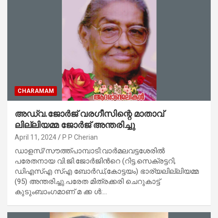
CHARAMAM
അഡ്വ.ജോർജ് വരഗീസിന്റെ മാതാവ്
ലില്ലിയമ്മ ജോർജ് അന്തരിച്ചു
April 11, 2024
P P Cherian
ഡാളസ്/സൗത്ത്പാമ്പാടി:വാർമലവട്ടശേരിൽ
പരേതനായ വി.ജി.ജോർജിന്‍റെ (റിട്ട.സെക്രട്ടറി,
ഡിഎസ്എ സ്എ ബോർഡ്,കോട്ടയം) ഭാര്യലില്ലിയമ്മ
(95) അന്തരിച്ചു.പരേത മിത്രക്കരി ചെറുകാട്ട്
കുടുംബാംഗമാണ് മ ക്ക ൾ:…