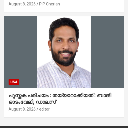
പ്രാർത്ഥനാനിർഭരമായ തുടക്കം
August 8, 2026
P P Cherian
USA
പുസ്തക പരിചയം : തയ്യാറാക്കിയത് : ബാജി
ഓടംവേലി, ഡാലസ്
August 8, 2026
editor