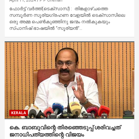
April 11, 2024
P P Cherian
ഫോർട്ട് വർത്ത്(ടെക്സാസ്) : തിങ്കളാഴ്ചത്തെ
സമ്പൂർണ സൂര്യഗ്രഹണ വേളയിൽ ടെക്സാസിലെ
ഒരു അമ്മ പെൺകുഞ്ഞിനു ജന്മം നൽകുകയും
സ്പാനിഷ് ഭാഷയിൽ “സൂര്യൻ”…
KERALA
കെ. ബാബുവിന്റെ തിരഞ്ഞെടുപ്പ് ശരിവച്ചത്
ജനാധിപത്യത്തിന്റെ വിജയം