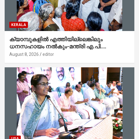
KERALA
ക്യാമ്പുകളിൽ എത്തിയില്ലെങ്കിലും
ധനസഹായം നൽകും-മന്ത്രി എ.പി.
അനിൽകുമാർ
August 8, 2026
editor
USA