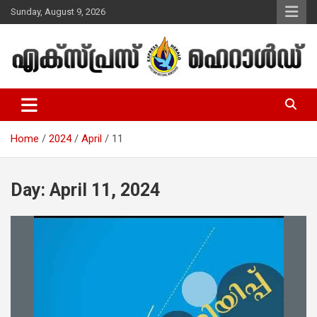
Skip
Sunday, August 9, 2026
to
content
Malayalam Christian News
Express Herald – Malayalam
Christian News
Home
2024
April
11
Day:
April 11, 2024