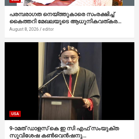
പരമ്പരാഗത നെയ്ത്തുകാരെ സംരക്ഷിച്ച്
കൈത്തറി മേഖലയുടെ ആധുനികവത്കരണം
സാധ്യമാക്കും : ഡെപ്യൂട്ടി സ്പീക്കർ
August 8, 2026
editor
USA
9-ാമത് ഡാളസ് കെ ഇ സി എഫ് സംയുക്ത
സുവിശേഷ കൺവെൻഷനു