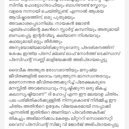
സിനിമ, ഫോട്ടോഗ്രാഫിയും ബാഗ്രൗണ്ട് സ്കോറും
വളരെ നന്നായി ചെയ്തിട്ടുണ്ട്. എന്നാൽ ആശയ
ആവിഷ്കാരത്തിന്, ഒരു പുതുമയും
അവകാശപ്പെടാനില്ല. നായകൻ ജോൺ
എബ്രഹാമിന്റെ മകൻറെ സ്റ്റാർട്ട്‌ കമ്പനിയും അതുമായി
ബന്ധപ്പെട്ട, ഇന്റർവ്യൂ, കല്യാണ നിശ്ചയവും
കഥയുമായി ഒട്ടും തീർത്തും
അനുയോജ്യമായിരിക്കുന്നുവെന്നു പ്രദര്ശനത്തിന്
ശേഷം ഇന്ത്യ പ്രസ് ക്ലബ് ഓഫ് നോർത്ത് ടെക്സാസ്
പ്രസിഡന്റ് സണ്ണി മാളിയേക്കൽ അഭിപ്രായപ്പെട്ടു.
ദൈവീക അത്ഭുത രോഗശാന്തിയും മനുഷ്യ
ജീവിതങ്ങളിൽ ദൈവം വരുത്തുന്ന മാനസാന്തരവും,
മരണാനന്തര ജീവിതത്തെക്കുറിച്ച് പ്രേക്ഷകരുടെ
മനസ്സിൽ അവബോധവും സൃഷ്ടിക്കുന്ന ഒരു മികച്ച
കലാസൃഷ്ടിയാണ് ” ദി ഹോപ്പ് എന്ന ഈ മലയാള ചിത്രം .
പല പരിമിതികൾക്കുള്ളിൽ നിന്നുകൊണ്ട് നിർമ്മിച്ച ഈ
ചിത്രം അതിൻറെ ഉദ്ദേശം വിജയകരമായി നടപ്പാക്കി
എന്നതിൽ ഇതിൻറെ അണിയറ പ്രവർത്തകർക്ക്
തികച്ചും അഭിമാനിക്കാം.കേരളം ലിറ്റററി സൊസൈറ്റി
വൈസ് പ്രസിഡന്റ് സിജു വി ജോർജ് അഭിപ്രായപ്പെട്ടു.