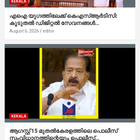
KERALA
എഐ യുഗത്തിലേക്ക് കെഎസ്ആർടിസി:
കൂടുതൽ ഡിജിറ്റൽ സേവനങ്ങൾ
ജനങ്ങളിലേക്കെത്തിക്കും – മന്ത്രി സി പി
August 6, 2026
editor
ജോൺ
KERALA
ആഗസ്റ്റ് 15 മുതല്‍കേരളത്തിലെ പൊലീസ്
സംവിധാനത്തിന്റെയും പൊലീസ്