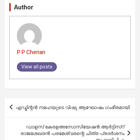
Author
P P Cherian
View all posts
Post
എഡ്മിന്റൻ നമഹയുടെ വിഷു ആഘോഷം ഗംഭീരമായി
navigation
ഡാളസ് കേരളഅസോസിയേഷൻ ആർട്ടിസ്റ്
രാജശേഖരൻ പരമേശ്വരന്റെ ചിത്ര പ്രദർശനം
സംഘടിപ്പിച്ചു