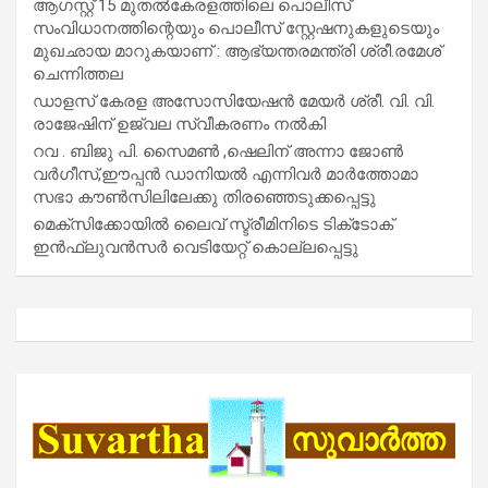
ആഗസ്റ്റ് 15 മുതല്‍കേരളത്തിലെ പൊലീസ്
സംവിധാനത്തിന്റെയും പൊലീസ് സ്റ്റേഷനുകളുടെയും
മുഖഛായ മാറുകയാണ് : ആഭ്യന്തരമന്ത്രി ശ്രീ.രമേശ്
ചെന്നിത്തല
ഡാളസ് കേരള അസോസിയേഷൻ മേയർ ശ്രീ. വി. വി.
രാജേഷിന് ഉജ്വല സ്വീകരണം നൽകി
റവ . ബിജു പി. സൈമൺ ,ഷെലിന് അന്നാ ജോൺ
വർഗീസ്,ഈപ്പൻ ഡാനിയൽ എന്നിവർ മാർത്തോമാ
സഭാ കൗൺസിലിലേക്കു തിരഞ്ഞെടുക്കപ്പെട്ടു
മെക്സിക്കോയിൽ ലൈവ് സ്ട്രീമിനിടെ ടിക്‌ടോക്
ഇൻഫ്ലുവൻസർ വെടിയേറ്റ് കൊല്ലപ്പെട്ടു