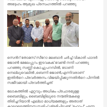
അദ്ദേഹം ആമുഖ പ്രസംഗത്തിൽ പറഞ്ഞു
സെൻറ് തോമസ് സീറോ മലബാർ ചർച്ച് വികാരി ഫാദർ
ജോൺ മേലേപ്പുറം ഇടവകക് വേണ്ടി നന്ദി പറഞ്ഞു
പറഞ്ഞു സണ്ണി കൊച്ചുപറമ്പിൽ, ടോണി
നെല്ലുവെലിൽ ,ബെന്നി ജോൺ,എന്നിവരാണ്
ഇതിൻറെ പ്രവർത്തനം വിജയിപ്പിക്കുന്നതിൻറെ പിന്നിൽ
സജീവമായി പ്രവർത്തിച്ചത്.
ലോകത്തിൽ ഏറ്റവും അധികം പ്രചാരമുള്ള
ബൈബിളും, ബൈബിളിലൂടെ നന്മതിന്മകളെ
തിരിച്ചറിയാൻ എല്ലാ മാധ്യമങ്ങളും അതാത്
കാലഘട്ടത്തിനനുസരിച്ച് ശ്രമിച്ചിട്ടുണ്ട്. ‘ഹോപ്പ്” എന്ന