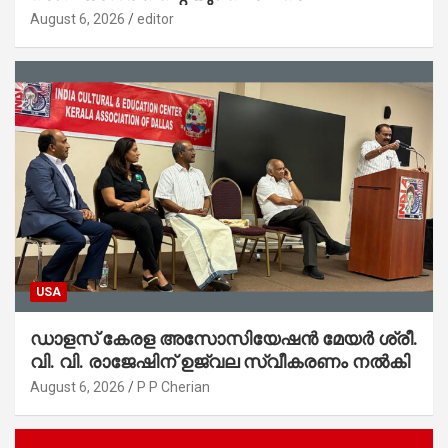
സ്റ്റേഷനുകളുടെയും മുഖഛായ മാറുകയാണ് :
August 6, 2026
editor
ആഭ്യന്തരമന്ത്രി ശ്രീ.രമേശ് ചെന്നിത്തല
USA
ഡാളസ് കേരള അസോസിയേഷൻ മേയർ ശ്രീ.
വി. വി. രാജേഷിന് ഉജ്വല സ്വീകരണം നൽകി
August 6, 2026
P P Cherian