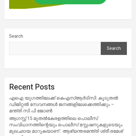
Search
Search
Recent Posts
എഐ യുഗത്തിലേക്ക് കെഎസ്ആർടിസി: കൂടുതൽ
ഡിജിറ്റൽ സേവനങ്ങൾ ജനങ്ങളിലേക്കെത്തിക്കും –
മന്ത്രി സി പി ജോൺ
ആഗസ്റ്റ് 15 മുതല്‍കേരളത്തിലെ പൊലീസ്
സംവിധാനത്തിന്റെയും പൊലീസ് സ്റ്റേഷനുകളുടെയും
മുഖഛായ മാറുകയാണ് : ആഭ്യന്തരമന്ത്രി ശ്രീ.രമേശ്