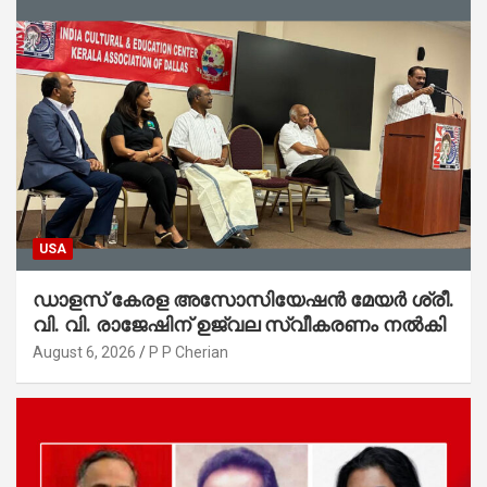
USA
ഡാളസ് കേരള അസോസിയേഷൻ മേയർ ശ്രീ.
വി. വി. രാജേഷിന് ഉജ്വല സ്വീകരണം നൽകി
August 6, 2026
P P Cherian