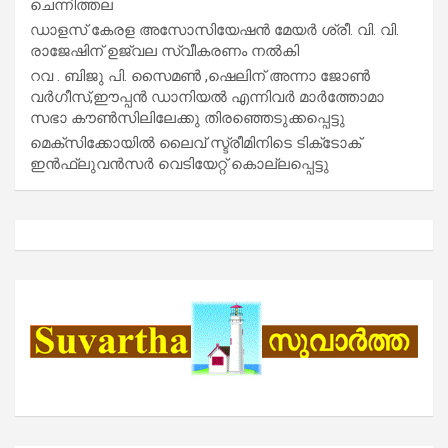
ചെന്നിത്തല
ഡാളസ് കേരള അസോസിയേഷൻ മേയർ ശ്രീ. വി. വി.
രാജേഷിന് ഉജ്വല സ്വീകരണം നൽകി
റവ . ബിജു പി. സൈമൺ ,ഷെലിന് അന്നാ ജോൺ
വർഗീസ്,ഈപ്പൻ ഡാനിയൽ എന്നിവർ മാർത്തോമാ
സഭാ കൗൺസിലിലേക്കു തിരഞ്ഞെടുക്കപ്പെട്ടു
മെക്സിക്കോയിൽ ലൈവ് സ്ട്രീമിനിടെ ടിക്‌ടോക്
ഇൻഫ്ലുവൻസർ വെടിയേറ്റ് കൊല്ലപ്പെട്ടു