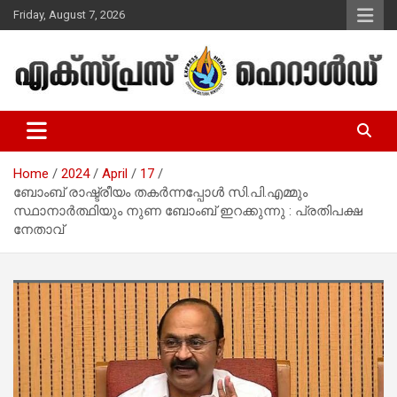
Skip
Friday, August 7, 2026
to
content
Malayalam Christian News
Express Herald – Malayalam
Christian News
Home
2024
April
17
ബോംബ് രാഷ്ട്രീയം തകര്‍ന്നപ്പോള്‍ സി.പി.എമ്മും
സ്ഥാനാര്‍ത്ഥിയും നുണ ബോംബ് ഇറക്കുന്നു : പ്രതിപക്ഷ
നേതാവ്