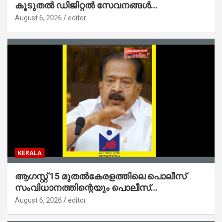
കൂടുതൽ ഡിജിറ്റൽ സേവനങ്ങൾ
ജനങ്ങളിലേക്കെത്തിക്കും – മന്ത്രി സി പി
August 6, 2026
editor
ജോൺ
KERALA
ആഗസ്റ്റ് 15 മുതല്‍കേരളത്തിലെ പൊലീസ്
സംവിധാനത്തിന്റെയും പൊലീസ്
സ്റ്റേഷനുകളുടെയും മുഖഛായ മാറുകയാണ് :
August 6, 2026
editor
ആഭ്യന്തരമന്ത്രി ശ്രീ.രമേശ് ചെന്നിത്തല