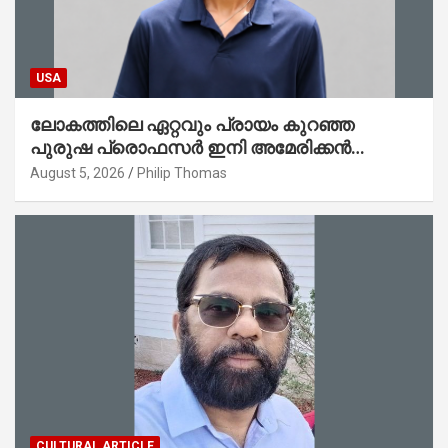
USA
ലോകത്തിലെ ഏറ്റവും പ്രായം കുറഞ്ഞ
പുരുഷ പ്രൊഫസർ ഇനി അമേരിക്കൻ
മലയാളി നേഥൻ തോമസ്
August 5, 2026
Philip Thomas
CULTURAL ARTICLE