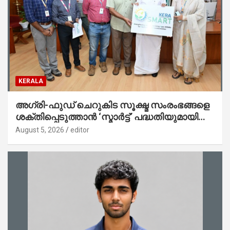
KERALA
അഗ്രി-ഫുഡ് ചെറുകിട സൂക്ഷ്മ സംരംഭങ്ങളെ
ശക്തിപ്പെടുത്താന്‍ ‘സ്മാര്‍ട്ട്’ പദ്ധതിയുമായി
കേര; ലോഗോ മുഖ്യമന്ത്രി പ്രകാശനം
August 5, 2026
editor
ചെയ്തു