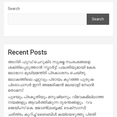
Search
Search
Recent Posts
അഗ്രി-ഫുഡ് ചെറുകിട സൂക്ഷ്മ സംരംഭങ്ങളെ
ശക്തിപ്പെടുത്താന്‍ ‘സ്മാര്‍ട്ട്’ പദ്ധതിയുമായി കേര;
ലോഗോ മുഖ്യമന്ത്രി പ്രകാശനം ചെയ്തു
ലോകത്തിലെ ഏറ്റവും പ്രായം കുറഞ്ഞ പുരുഷ
പ്രൊഫസർ ഇനി അമേരിക്കൻ മലയാളി നേഥൻ
തോമസ്
പുഴയും പ്രകൃതിയും മനുഷ്യനും: വിവേകമില്ലാത്ത
നയങ്ങളും ആവർത്തിക്കുന്ന ദുരന്തങ്ങളും : റവ.
ജെയിംസ് കെ. ജോൺ(ലബ്ബക്ക്, ടെക്സാസ്)
ചരിത്രം കുറിച്ച് ബൈബിൾ കയ്യെഴുത്തു പ്രതി