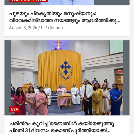
പുഴയും പ്രകൃതിയും മനുഷ്യനും:
വിവേകമില്ലാത്ത നയങ്ങളും ആവർത്തിക്കുന്ന
ദുരന്തങ്ങളും : റവ. ജെയിംസ് കെ.
August 5, 2026
P P Cherian
ജോൺ(ലബ്ബക്ക്, ടെക്സാസ്)
USA
ചരിത്രം കുറിച്ച് ബൈബിൾ കയ്യെഴുത്തു
പ്രതി 31ദിവസം കൊണ്ട് പൂർത്തിയാക്കി