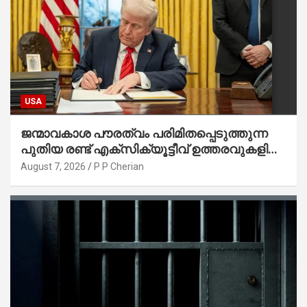
USA
ജന്മാവകാശ പൗരത്വം പരിമിതപ്പെടുത്തുന്ന
പുതിയ രണ്ട് എക്സിക്യൂട്ടീവ് ഉത്തരവുകളിൽ
ട്രംപ് ഒപ്പുവെച്ചു
August 7, 2026
P P Cherian