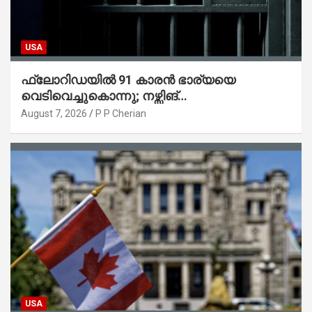
USA
ഫ്ലോറിഡയിൽ 91 കാരൻ ഭാര്യയെ
വെടിവെച്ചുകൊന്നു; നഴ്സിങ്
ഹോമിലാക്കില്ലെന്ന് നൽകിയ വാഗ്ദാനം
August 7, 2026
P P Cherian
പാലിച്ചതായി മൊഴി
USA