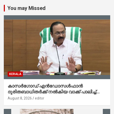
You may Missed
KERALA
കാസര്‍ഗോഡ് എന്‍ഡോസള്‍ഫാന്‍
ദുരിതബാധിതര്‍ക്ക് നല്‍കിയ വാക്ക് പാലിച്ച്
സര്‍ക്കാര്‍; ‘സ്‌നേഹസാന്ത്വനം’ പദ്ധതിക്ക്
August 8, 2026
editor
14.40 കോടി രൂപയുടെ ഭരണാനുമതി