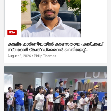
USA
കാലിഫോർണിയയിൽ കാണാതായ പഞ്ചാബ്
സ്വദേശി ട്രക്ക് ഡ്രൈവർ വെടിയേറ്റ്
കൊല്ലപ്പെട്ട നിലയിൽ
August 8, 2026
Philip Thomas