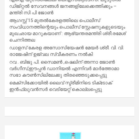
ഡിജിറ്റൽ സേവനങ്ങൾ ജനങ്ങളിലേക്കെത്തിക്കും –
മന്ത്രി സി പി ജോൺ
ആഗസ്റ്റ് 15 മുതല്‍കേരളത്തിലെ പൊലീസ്
സംവിധാനത്തിന്റെയും പൊലീസ് സ്റ്റേഷനുകളുടെയും
മുഖഛായ മാറുകയാണ് : ആഭ്യന്തരമന്ത്രി ശ്രീ.രമേശ്
ചെന്നിത്തല
ഡാളസ് കേരള അസോസിയേഷൻ മേയർ ശ്രീ. വി. വി.
രാജേഷിന് ഉജ്വല സ്വീകരണം നൽകി
റവ . ബിജു പി. സൈമൺ ,ഷെലിന് അന്നാ ജോൺ
വർഗീസ്,ഈപ്പൻ ഡാനിയൽ എന്നിവർ മാർത്തോമാ
സഭാ കൗൺസിലിലേക്കു തിരഞ്ഞെടുക്കപ്പെട്ടു
മെക്സിക്കോയിൽ ലൈവ് സ്ട്രീമിനിടെ ടിക്‌ടോക്
ഇൻഫ്ലുവൻസർ വെടിയേറ്റ് കൊല്ലപ്പെട്ടു