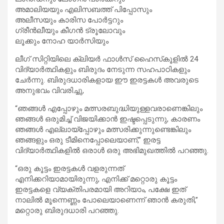
അമാലിയയും എലിസബത്ത് പിപ്പോസും
അലീസയും കാരിസ പോർട്ടറും
ഗ്രീൻലീയും കീഗൻ ട്രൂലോവും
ലൂക്കും നോഹ യാർസിയും
ലീഗ് സിറ്റിയിലെ ക്ലിയർ ഫാൾസ് ഹൈസ്‌കൂളിൽ 24
വിദ്യാർത്ഥികളും ബിരുദം നേടുന്ന സഹപാഠികളും
ചേർന്നു. ബിരുദധാരികളായ ഈ ഇരട്ടകൾ അവരുടെ
അനുഭവം വിവരിച്ചു,
“ഞങ്ങൾ എപ്പോഴും മത്സരബുദ്ധിയുള്ളവരാണെങ്കിലും
ഞങ്ങൾ ഒരുമിച്ച് വിജയിക്കാൻ ഇഷ്ടപ്പെടുന്നു, കാരണം
ഞങ്ങൾ എല്ലായ്പ്പോഴും മത്സരിക്കുന്നുണ്ടെങ്കിലും
ഞങ്ങളും ഒരു ടീമിനെപ്പോലെയാണ്,” ഇരട്ട
വിദ്യാർത്ഥികളിൽ ഒരാൾ ഒരു അഭിമുഖത്തിൽ പറഞ്ഞു.
“ഒരു കൂട്ടം ഇരട്ടകൾ വളരുന്നത്
എനിക്കറിയാമായിരുന്നു, എനിക്ക് മറ്റൊരു കൂട്ടം
ഇരട്ടകളെ വ്യക്തിപരമായി അറിയാം, പക്ഷേ ഇത്
നാലിൽ മൂന്നെണ്ണം പോലെയാണെന്ന് ഞാൻ കരുതി,”
മറ്റൊരു ബിരുദധാരി പറഞ്ഞു.