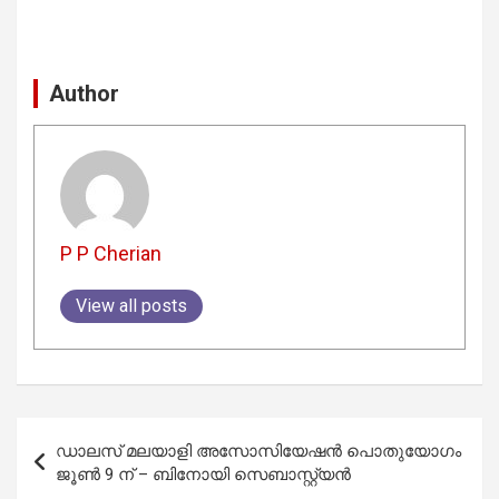
Author
P P Cherian
View all posts
Post
ഡാലസ് മലയാളി അസോസിയേഷൻ പൊതുയോഗം
navigation
ജൂൺ 9 ന് – ബിനോയി സെബാസ്റ്റ്യൻ