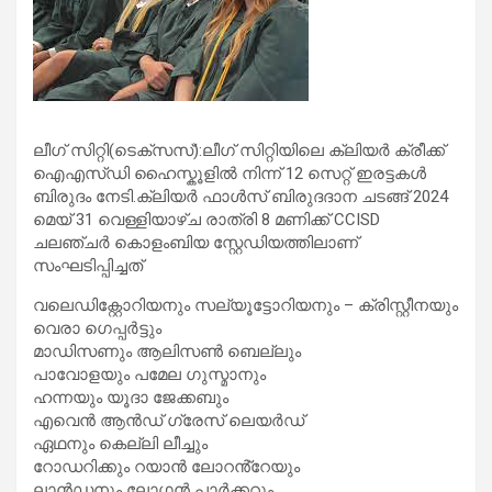
ലീഗ് സിറ്റി(ടെക്സസ്):ലീഗ് സിറ്റിയിലെ ക്ലിയർ ക്രീക്ക്
ഐഎസ്ഡി ഹൈസ്കൂളിൽ നിന്ന് 12 സെറ്റ് ഇരട്ടകൾ
ബിരുദം നേടി.ക്ലിയർ ഫാൾസ് ബിരുദദാന ചടങ്ങ് 2024
മെയ് 31 വെള്ളിയാഴ്ച രാത്രി 8 മണിക്ക് CCISD
ചലഞ്ചർ കൊളംബിയ സ്റ്റേഡിയത്തിലാണ്
സംഘടിപ്പിച്ചത്
വലെഡിക്റ്റോറിയനും സല്യൂട്ടോറിയനും – ക്രിസ്റ്റീനയും
വെരാ ഗെപ്പർട്ടും
മാഡിസണും ആലിസൺ ബെല്ലും
പാവോളയും പമേല ഗുസ്മാനും
ഹന്നയും യൂദാ ജേക്കബും
എവെൻ ആൻഡ് ഗ്രേസ് ലെയർഡ്
ഏഥനും കെല്ലി ലീച്ചും
റോഡറിക്കും റയാൻ ലോറൻ്റേയും
ലാൻഡനും ലോഗൻ പാർക്കറും