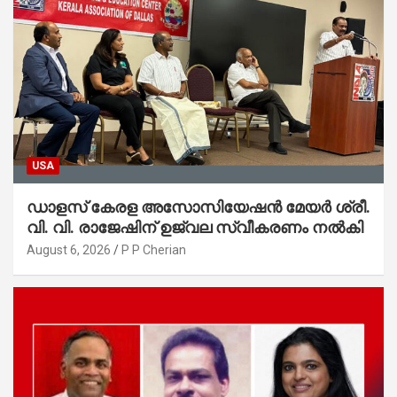
USA
ഡാളസ് കേരള അസോസിയേഷൻ മേയർ ശ്രീ.
വി. വി. രാജേഷിന് ഉജ്വല സ്വീകരണം നൽകി
August 6, 2026
P P Cherian