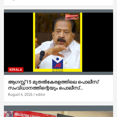
ജോൺ
KERALA
ആഗസ്റ്റ് 15 മുതല്‍കേരളത്തിലെ പൊലീസ്
സംവിധാനത്തിന്റെയും പൊലീസ്
സ്റ്റേഷനുകളുടെയും മുഖഛായ മാറുകയാണ് :
August 6, 2026
editor
ആഭ്യന്തരമന്ത്രി ശ്രീ.രമേശ് ചെന്നിത്തല