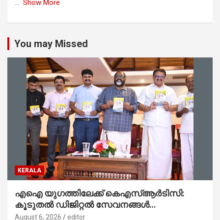
...
Show More
You may Missed
KERALA
എഐ യുഗത്തിലേക്ക് കെഎസ്ആർടിസി:
കൂടുതൽ ഡിജിറ്റൽ സേവനങ്ങൾ
ജനങ്ങളിലേക്കെത്തിക്കും – മന്ത്രി സി പി
August 6, 2026
editor