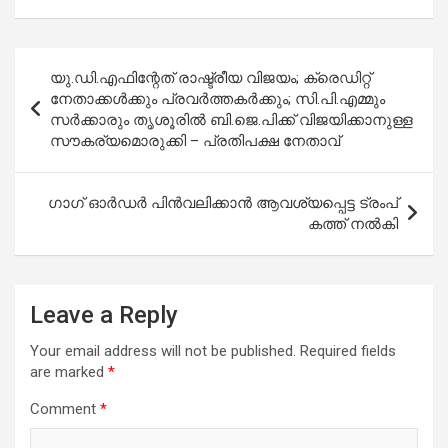
Post
യു.ഡി.എഫിന്റേത് രാഷ്ട്രീയ വിജയം; ക്രെഡിറ്റ്
navigation
നേതാക്കള്‍ക്കും പ്രവര്‍ത്തകര്‍ക്കും; സി.പി.എമ്മും
സര്‍ക്കാരും തൃശൂരില്‍ ബി.ജെ.പിക്ക് വിജയിക്കാനുള്ള
സൗകര്യമൊരുക്കി – പ്രതിപക്ഷ നേതാവ്
ഗാഗ് ഓർഡർ പിൻവലിക്കാൻ ആവശ്യപ്പെട്ട ട്രംപ്
കത്ത് നൽകി
Leave a Reply
Your email address will not be published.
Required fields
are marked
*
Comment
*