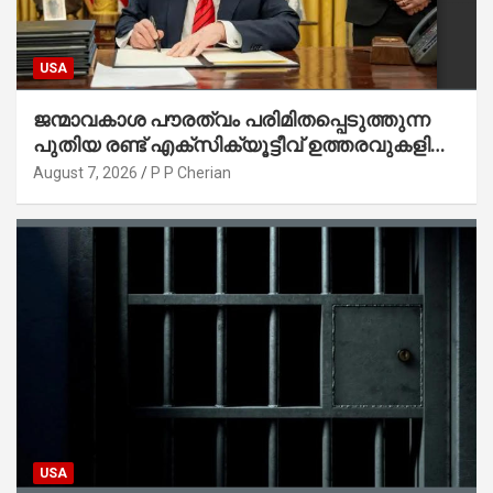
USA
ജന്മാവകാശ പൗരത്വം പരിമിതപ്പെടുത്തുന്ന
പുതിയ രണ്ട് എക്സിക്യൂട്ടീവ് ഉത്തരവുകളിൽ
ട്രംപ് ഒപ്പുവെച്ചു
August 7, 2026
P P Cherian
USA