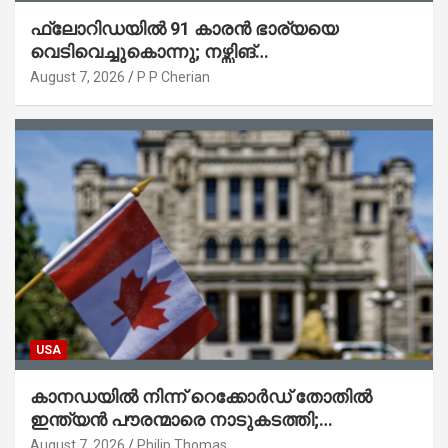
ഫ്ലോറിഡയിൽ 91 കാരൻ ഭാര്യയെ
വെടിവെച്ചുകൊന്നു; നഴ്സിങ്
ഹോമിലാക്കില്ലെന്ന് നൽകിയ വാഗ്ദാനം
August 7, 2026
P P Cherian
പാലിച്ചതായി മൊഴി
USA
കാനഡയിൽ നിന്ന് റെക്കോർഡ് തോതിൽ
ഇന്ത്യൻ പൗരന്മാരെ നാടുകടത്തി;
ആറുമാസത്തിനിടെ 3,323 പേർ
August 7, 2026
Philip Thomas