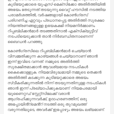
കുടിയേറ്റക്കാരെ യുഎസ്-മെക്സിക്കോ അതിർത്തിയിൽ
അഭയം തേടുന്നത് തടയുന്നു.വൈറ്റ് ഹൗസിൽ നടത്തിയ
പരാമർശത്തിൽ, വർഷങ്ങളായി കോൺഗ്രസ്
പരിഗണിച്ച ഏറ്റവും പ്രധാനപ്പെട്ട അതിർത്തി സുരക്ഷാ
നിയന്ത്രണങ്ങളുള്ള ഉഭയകക്ഷി നിയമനിർമ്മാണം
റിപ്പബ്ലിക്കൻമാർ തടഞ്ഞതിനാൽ എക്സിക്യൂട്ടീവ്
നടപടിയെടുക്കാൻ താൻ നിർബന്ധിതനാണെന്ന്
ബൈഡൻ പറഞ്ഞു.
കോൺഗ്രസിലെ റിപ്പബ്ലിക്കൻമാർ ചെയ്യാൻ
വിസമ്മതിക്കുന്ന കാര്യങ്ങൾ ചെയ്യാനാണ് ഞാൻ
ഇന്ന് ഇവിടെ വന്നത്: നമ്മുടെ അതിർത്തി
സുരക്ഷിതമാക്കാൻ ആവശ്യമായ നടപടികൾ
കൈക്കൊള്ളുക. നിയമവിരുദ്ധമായി നമ്മുടെ തെക്കൻ
അതിർത്തി കടക്കുന്ന കുടിയേറ്റക്കാരെ അഭയം
സ്വീകരിക്കുന്നതിൽ നിന്ന് തടയുന്നതിനുള്ള നടപടികൾ
ഞാൻ ഇന്ന് പ്രഖ്യാപിക്കുകയാണ്. നിയമപരമായി
യുണൈറ്റഡ് സ്റ്റേറ്റ്സിലേക്ക് വരാൻ
ആഗ്രഹിക്കുന്നവർക്ക്, ഉദാഹരണത്തിന്, ഒരു
അപ്പോയിൻ്റ്മെൻ്റ് നടത്തി ഒരു തുറമുഖത്ത്
വരുന്നതിലൂടെ, അവർക്ക് ഇപ്പോഴും അഭയം ലഭ്യമാണ്.