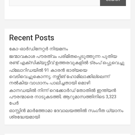
Recent Posts
കോ-ഓർഡിനേറ്റർ നിയമനം
ജന്മാവകാശ പൗരത്വം പരിമിതപ്പെടുത്തുന്ന പുതിയ
രണ്ട് എക്സിക്യൂട്ടീവ് ഉത്തരവുകളിൽ ട്രംപ് ഒപ്പുവെച്ചു
ഫ്ലോറിഡയിൽ 91 കാരൻ ഭാര്യയെ
വെടിവെച്ചുകൊന്നു; നഴ്സിങ് ഹോമിലാക്കില്ലെന്ന്
നൽകിയ വാഗ്ദാനം പാലിച്ചതായി മൊഴി
കാനഡയിൽ നിന്ന് റെക്കോർഡ് തോതിൽ ഇന്ത്യൻ
പൗരന്മാരെ നാടുകടത്തി; ആറുമാസത്തിനിടെ 3,323
പേർ
ഓസ്റ്റിൻ മാർത്തോമാ ദേവാലയത്തിൽ സംഗീത ധ്യാനം
ശ്രദ്ധേയമായി