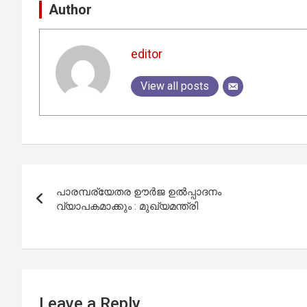
Author
editor
View all posts
Post
പാരമ്പര്യേതര ഊർജ ഉൽപ്പാദനം
navigation
വ്യാപകമാക്കും : മുഖ്യമന്ത്രി
Leave a Reply