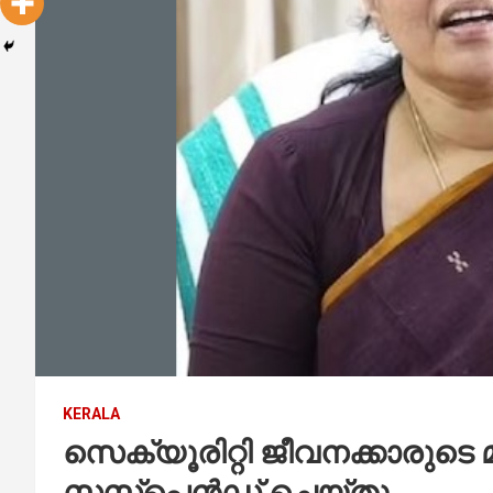
KERALA
സെക്യൂരിറ്റി ജീവനക്കാരുടെ മ
സസ്‌പെന്‍ഡ് ചെയ്തു