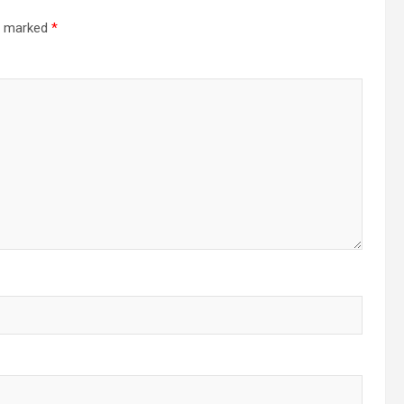
re marked
*