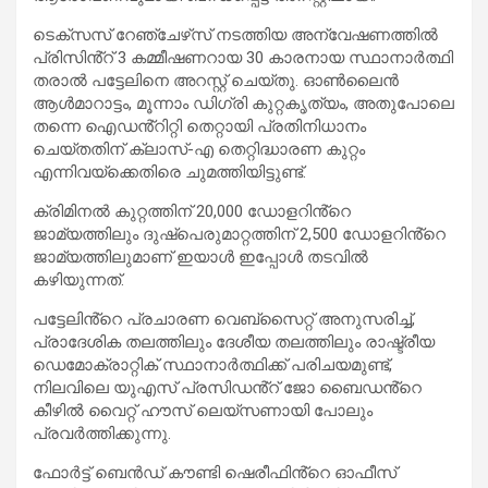
ടെക്‌സസ് റേഞ്ചേഴ്‌സ് നടത്തിയ അന്വേഷണത്തിൽ
പ്രിസിൻ്റ് 3 കമ്മീഷണറായ 30 കാരനായ സ്ഥാനാർത്ഥി
തരാൽ പട്ടേലിനെ അറസ്റ്റ് ചെയ്തു. ഓൺലൈൻ
ആൾമാറാട്ടം, മൂന്നാം ഡിഗ്രി കുറ്റകൃത്യം, അതുപോലെ
തന്നെ ഐഡൻ്റിറ്റി തെറ്റായി പ്രതിനിധാനം
ചെയ്‌തതിന് ക്ലാസ്-എ തെറ്റിദ്ധാരണ കുറ്റം
എന്നിവയ്‌ക്കെതിരെ ചുമത്തിയിട്ടുണ്ട്.
ക്രിമിനൽ കുറ്റത്തിന് 20,000 ഡോളറിൻ്റെ
ജാമ്യത്തിലും ദുഷ്‌പെരുമാറ്റത്തിന് 2,500 ഡോളറിൻ്റെ
ജാമ്യത്തിലുമാണ് ഇയാൾ ഇപ്പോൾ തടവിൽ
കഴിയുന്നത്.
പട്ടേലിൻ്റെ പ്രചാരണ വെബ്‌സൈറ്റ് അനുസരിച്ച്,
പ്രാദേശിക തലത്തിലും ദേശീയ തലത്തിലും രാഷ്ട്രീയ
ഡെമോക്രാറ്റിക് സ്ഥാനാർത്ഥിക്ക് പരിചയമുണ്ട്,
നിലവിലെ യുഎസ് പ്രസിഡൻ്റ് ജോ ബൈഡൻ്റെ
കീഴിൽ വൈറ്റ് ഹൗസ് ലെയ്‌സണായി പോലും
പ്രവർത്തിക്കുന്നു.
ഫോർട്ട് ബെൻഡ് കൗണ്ടി ഷെരീഫിൻ്റെ ഓഫീസ്