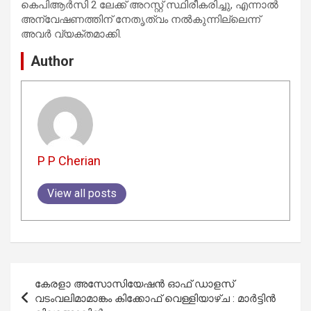
കെപിആർസി 2 ലേക്ക് അറസ്റ്റ് സ്ഥിരീകരിച്ചു, എന്നാൽ
അന്വേഷണത്തിന് നേതൃത്വം നൽകുന്നില്ലെന്ന്
അവർ വ്യക്തമാക്കി.
Author
P P Cherian
View all posts
Post
കേരളാ അസോസിയേഷൻ ഓഫ് ഡാളസ്
navigation
വടംവലിമാമാങ്കം കിക്കോഫ് വെള്ളിയാഴ്ച : മാർട്ടിൻ