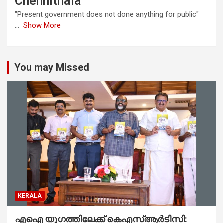
Chennithala
"Present government does not done anything for public"
...
Show More
You may Missed
KERALA
എഐ യുഗത്തിലേക്ക് കെഎസ്ആർടിസി: