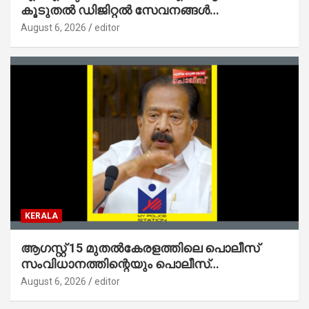
കൂടുതൽ ഡിജിറ്റൽ സേവനങ്ങൾ
ജനങ്ങളിലേക്കെത്തിക്കും – മന്ത്രി സി പി
August 6, 2026
editor
ജോൺ
KERALA
ആഗസ്റ്റ് 15 മുതല്‍കേരളത്തിലെ പൊലീസ്
സംവിധാനത്തിന്റെയും പൊലീസ്
സ്റ്റേഷനുകളുടെയും മുഖഛായ മാറുകയാണ് :
August 6, 2026
editor
ആഭ്യന്തരമന്ത്രി ശ്രീ.രമേശ് ചെന്നിത്തല