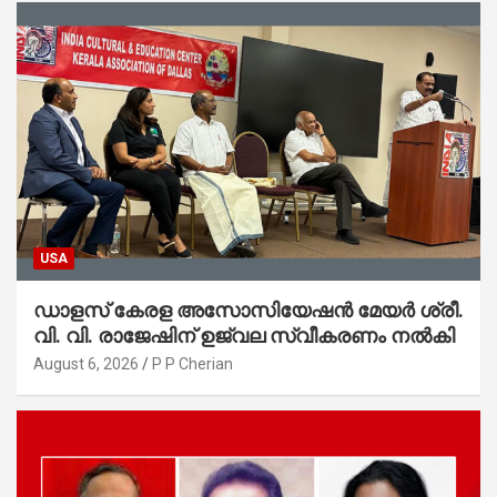
USA
ഡാളസ് കേരള അസോസിയേഷൻ മേയർ ശ്രീ.
വി. വി. രാജേഷിന് ഉജ്വല സ്വീകരണം നൽകി
August 6, 2026
P P Cherian