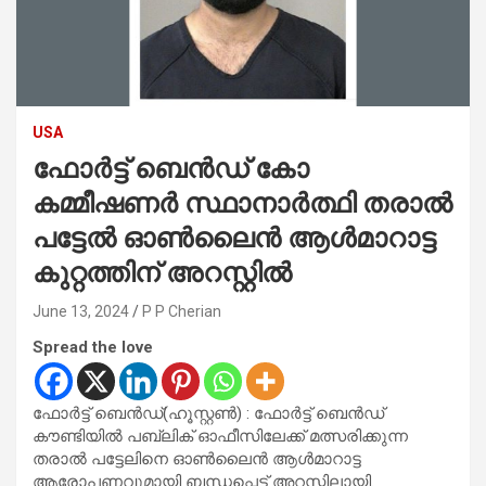
USA
ഫോർട്ട് ബെൻഡ് കോ
കമ്മീഷണർ സ്ഥാനാർത്ഥി തരാൽ
പട്ടേൽ ഓൺലൈൻ ആൾമാറാട്ട
കുറ്റത്തിന് അറസ്റ്റിൽ
June 13, 2024
P P Cherian
Spread the love
ഫോർട്ട് ബെൻഡ്(ഹൂസ്റ്റൺ) : ഫോർട്ട് ബെൻഡ്
കൗണ്ടിയിൽ പബ്ലിക് ഓഫീസിലേക്ക് മത്സരിക്കുന്ന
തരാൽ പട്ടേലിനെ ഓൺലൈൻ ആൾമാറാട്ട
ആരോപണവുമായി ബന്ധപ്പെട്ട് അറസ്റ്റിലായി.