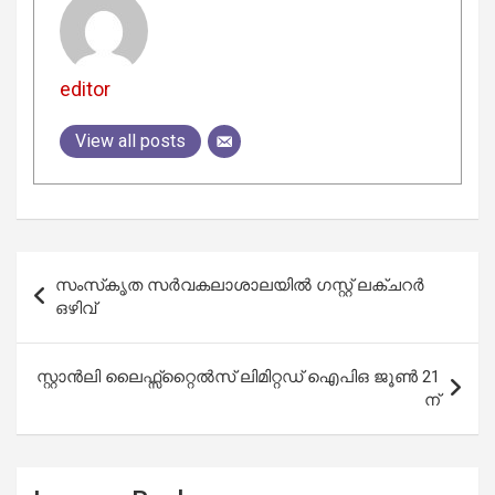
editor
View all posts
Post
സംസ്‌കൃത സർവകലാശാലയിൽ ഗസ്റ്റ് ലക്ചറർ
navigation
ഒഴിവ്
സ്റ്റാന്‍ലി ലൈഫ്സ്‌റ്റൈല്‍സ് ലിമിറ്റഡ് ഐപിഒ ജൂണ്‍ 21
ന്