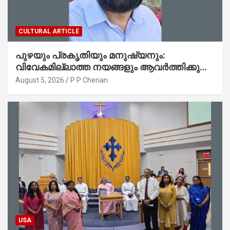
CULTURAL ARTICLE
പുഴയും പ്രകൃതിയും മനുഷ്യനും:
വിവേകമില്ലാത്ത നയങ്ങളും ആവർത്തിക്കുന്ന
ദുരന്തങ്ങളും : റവ. ജെയിംസ് കെ.
August 5, 2026
P P Cherian
ജോൺ(ലബ്ബക്ക്, ടെക്സാസ്)
USA