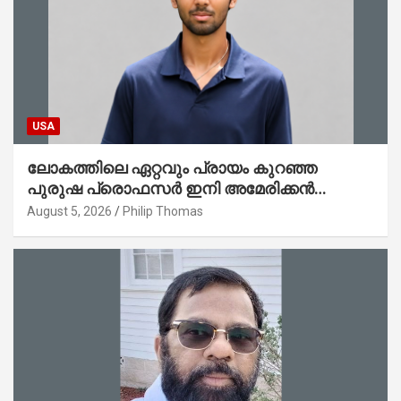
USA
ലോകത്തിലെ ഏറ്റവും പ്രായം കുറഞ്ഞ
പുരുഷ പ്രൊഫസർ ഇനി അമേരിക്കൻ
മലയാളി നേഥൻ തോമസ്
August 5, 2026
Philip Thomas