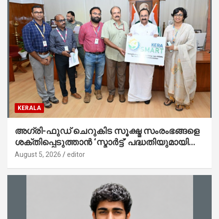
KERALA
അഗ്രി-ഫുഡ് ചെറുകിട സൂക്ഷ്മ സംരംഭങ്ങളെ
ശക്തിപ്പെടുത്താന്‍ ‘സ്മാര്‍ട്ട്’ പദ്ധതിയുമായി
കേര; ലോഗോ മുഖ്യമന്ത്രി പ്രകാശനം
August 5, 2026
editor
ചെയ്തു