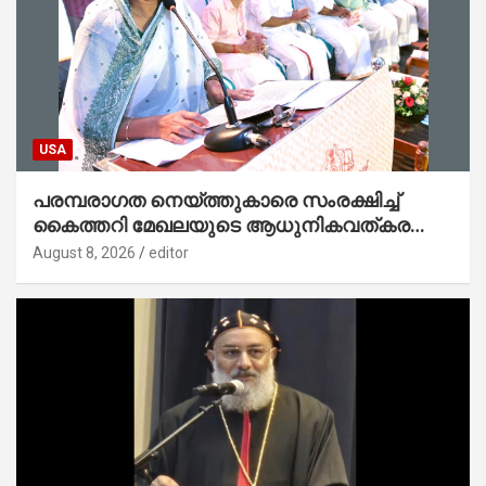
USA
പരമ്പരാഗത നെയ്ത്തുകാരെ സംരക്ഷിച്ച്
കൈത്തറി മേഖലയുടെ ആധുനികവത്കരണം
സാധ്യമാക്കും : ഡെപ്യൂട്ടി സ്പീക്കർ
August 8, 2026
editor