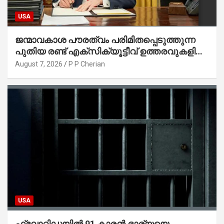
USA
ജന്മാവകാശ പൗരത്വം പരിമിതപ്പെടുത്തുന്ന
പുതിയ രണ്ട് എക്സിക്യൂട്ടീവ് ഉത്തരവുകളിൽ
ട്രംപ് ഒപ്പുവെച്ചു
August 7, 2026
P P Cherian
USA
ഫ്ലോറിഡയിൽ 91 കാരൻ ഭാര്യയെ