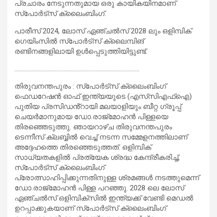
പ്രചാരം നേടുന്നതുമായ ഒരു കായികയിനമാണ്
സ്‌പോർട്‌സ് ക്ലൈംബിംഗ്.
പാരീസ് 2024, ലോസ് ഏഞ്ചൽസ് 2028 ലും ഒളിമ്പിക്
ഗെയിംസിൽ സ്പോർട്സ് ക്ലൈമ്പിങ്
രണ്ടിനങ്ങളിലായി ഉൾപ്പെടുത്തിയിട്ടുണ്ട്.
…………………………………………………………………………..
തിരുവനന്തപുരം : സ്‌പോർട്‌സ് ക്ലൈംബിംഗ്
ഫെഡറേഷൻ ഓഫ് ഇന്ത്യയുടെ (എസ്‌സിഎഫ്ഐ)
പുതിയ പ്രസിഡൻ്റായി മലയാളിയും ബീറ്റ ഗ്രൂപ്പ്
ചെയർമാനുമായ ഡോ.രാജ്മോഹൻ പിള്ളയെ
തിരഞ്ഞെടുത്തു. ഞായറാഴ്ച തിരുവനന്തപുരം
ടെന്നീസ് ക്ലബ്ബിൽ വെച്ച് നടന്ന സമ്മേളനത്തിലാണ്
അദ്ദേഹത്തെ തിരഞ്ഞെടുത്തത്. ഒളിമ്പിക്
സാധ്യതകളിൽ പ്രത്യേക ശ്രദ്ധ കേന്ദ്രീകരിച്ച്,
സ്പോർട്സ് ക്ലൈംബിംഗ്
പ്രോത്സാഹിപ്പിക്കുന്നതിനുള്ള ശ്രമങ്ങൾ നടത്തുമെന്ന്
ഡോ.രാജ്മോഹൻ പിള്ള പറഞ്ഞു. 2028 ലെ ലോസ്
ഏഞ്ചൽസ് ഒളിമ്പിക്സിൽ ഇന്ത്യക്ക് വേണ്ടി മെഡൽ
ഉറപ്പാക്കുകയാണ് സ്‌പോർട്‌സ് ക്ലൈംബിംഗ്