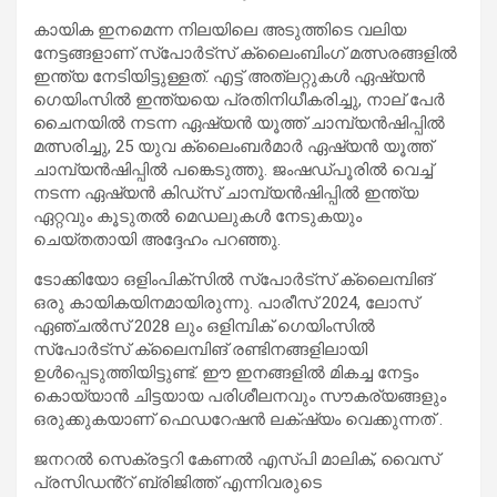
കായിക ഇനമെന്ന നിലയിലെ അടുത്തിടെ വലിയ
നേട്ടങ്ങളാണ് സ്പോർട്സ് ക്ലൈംബിംഗ് മത്സരങ്ങളിൽ
ഇന്ത്യ നേടിയിട്ടുള്ളത്. എട്ട് അത്ലറ്റുകൾ ഏഷ്യൻ
ഗെയിംസിൽ ഇന്ത്യയെ പ്രതിനിധീകരിച്ചു, നാല് പേർ
ചൈനയിൽ നടന്ന ഏഷ്യൻ യൂത്ത് ചാമ്പ്യൻഷിപ്പിൽ
മത്സരിച്ചു, 25 യുവ ക്ലൈംബർമാർ ഏഷ്യൻ യൂത്ത്
ചാമ്പ്യൻഷിപ്പിൽ പങ്കെടുത്തു. ജംഷഡ്പൂരിൽ വെച്ച്
നടന്ന ഏഷ്യൻ കിഡ്സ് ചാമ്പ്യൻഷിപ്പിൽ ഇന്ത്യ
ഏറ്റവും കൂടുതൽ മെഡലുകൾ നേടുകയും
ചെയ്തതായി അദ്ദേഹം പറഞ്ഞു.
ടോക്കിയോ ഒളിംപിക്സിൽ സ്പോർട്സ് ക്ലൈമ്പിങ്
ഒരു കായികയിനമായിരുന്നു. പാരീസ് 2024, ലോസ്
ഏഞ്ചൽസ് 2028 ലും ഒളിമ്പിക് ഗെയിംസിൽ
സ്പോർട്സ് ക്ലൈമ്പിങ് രണ്ടിനങ്ങളിലായി
ഉൾപ്പെടുത്തിയിട്ടുണ്ട്. ഈ ഇനങ്ങളിൽ മികച്ച നേട്ടം
കൊയ്യാൻ ചിട്ടയായ പരിശീലനവും സൗകര്യങ്ങളും
ഒരുക്കുകയാണ് ഫെഡറേഷൻ ലക്‌ഷ്യം വെക്കുന്നത് .
ജനറൽ സെക്രട്ടറി കേണൽ എസ്പി മാലിക്, വൈസ്
പ്രസിഡൻ്റ് ബ്രിജിത്ത് എന്നിവരുടെ