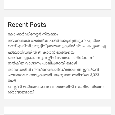
Recent Posts
കോ-ഓർഡിനേറ്റർ നിയമനം
ജന്മാവകാശ പൗരത്വം പരിമിതപ്പെടുത്തുന്ന പുതിയ
രണ്ട് എക്സിക്യൂട്ടീവ് ഉത്തരവുകളിൽ ട്രംപ് ഒപ്പുവെച്ചു
ഫ്ലോറിഡയിൽ 91 കാരൻ ഭാര്യയെ
വെടിവെച്ചുകൊന്നു; നഴ്സിങ് ഹോമിലാക്കില്ലെന്ന്
നൽകിയ വാഗ്ദാനം പാലിച്ചതായി മൊഴി
കാനഡയിൽ നിന്ന് റെക്കോർഡ് തോതിൽ ഇന്ത്യൻ
പൗരന്മാരെ നാടുകടത്തി; ആറുമാസത്തിനിടെ 3,323
പേർ
ഓസ്റ്റിൻ മാർത്തോമാ ദേവാലയത്തിൽ സംഗീത ധ്യാനം
ശ്രദ്ധേയമായി