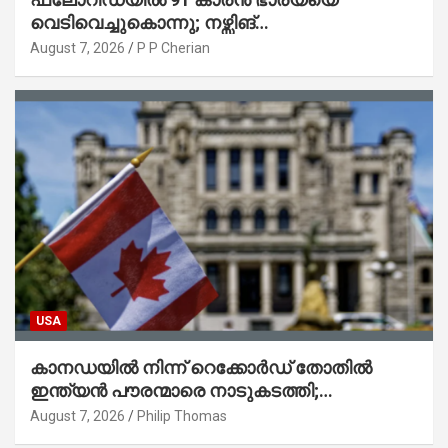
വെടിവെച്ചുകൊന്നു; നഴ്സിങ്
ഹോമിലാക്കില്ലെന്ന് നൽകിയ വാഗ്ദാനം
August 7, 2026
P P Cherian
പാലിച്ചതായി മൊഴി
USA
കാനഡയിൽ നിന്ന് റെക്കോർഡ് തോതിൽ
ഇന്ത്യൻ പൗരന്മാരെ നാടുകടത്തി;
ആറുമാസത്തിനിടെ 3,323 പേർ
August 7, 2026
Philip Thomas