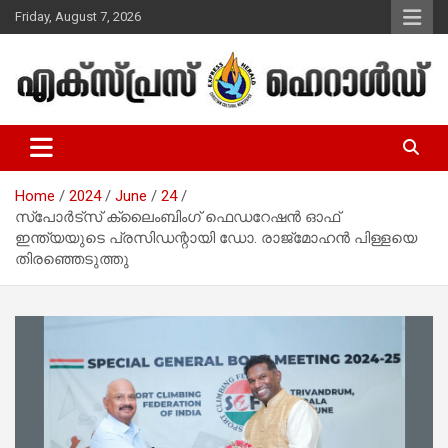
Skip
Friday, August 7, 2026
to
content
Malayalam Christian News
Express Herald – Malayalam
Christian News
Home
2024
June
24
സ്‌പോർട്‌സ് ക്ലൈംബിംഗ് ഫെഡറേഷൻ ഓഫ്
ഇന്ത്യയുടെ പ്രസിഡന്റായി ഡോ. രാജ്‌മോഹൻ പിള്ളയെ
തിരഞ്ഞെടുത്തു