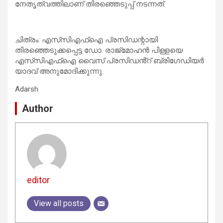
നേതൃത്വത്തിലാണ് തിരഞ്ഞെടുപ്പ് നടന്നത്.
ചിത്രം: എസ്‌സിഎഫ്ഐ പ്രസിഡന്റായി
തിരഞ്ഞെടുക്കപ്പെട്ട ഡോ. രാജ്മോഹൻ പിള്ളയെ
എസ്‌സിഎഫ്ഐ വൈസ് പ്രസിഡൻ്റ് ബ്രിഗേഡിയർ
യാദവ് അനുമോദിക്കുന്നു.
Adarsh
Author
editor
View all posts