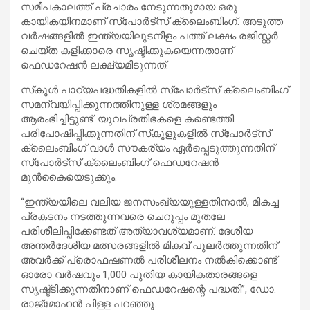
സമീപകാലത്ത് പ്രചാരം നേടുന്നതുമായ ഒരു
കായികയിനമാണ് സ്‌പോർട്‌സ് ക്ലൈംബിംഗ്. അടുത്ത
വർഷങ്ങളിൽ ഇന്ത്യയിലുടനീളം പത്ത് ലക്ഷം രജിസ്റ്റർ
ചെയ്ത കളിക്കാരെ സൃഷ്ടിക്കുകയെന്നതാണ്
ഫെഡറേഷൻ ലക്ഷ്യമിടുന്നത്.
സ്‌കൂൾ പാഠ്യപദ്ധതികളിൽ സ്‌പോർട്‌സ് ക്ലൈംബിംഗ്
സമന്വയിപ്പിക്കുന്നത്തിനുള്ള ശ്രമങ്ങളും
ആരംഭിച്ചിട്ടുണ്ട്. യുവപ്രതിഭകളെ കണ്ടെത്തി
പരിപോഷിപ്പിക്കുന്നതിന് സ്‌കൂളുകളിൽ സ്‌പോർട്‌സ്
ക്ലൈംബിംഗ് വാൾ സൗകര്യം ഏർപ്പെടുത്തുന്നതിന്
സ്‌പോർട്‌സ് ക്ലൈംബിംഗ് ഫെഡറേഷൻ
മുൻകൈയെടുക്കും.
“ഇന്ത്യയിലെ വലിയ ജനസംഖ്യയുള്ളതിനാൽ, മികച്ച
പ്രകടനം നടത്തുന്നവരെ ചെറുപ്പം മുതലേ
പരിശീലിപ്പിക്കേണ്ടത് അത്യാവശ്യമാണ്. ദേശീയ
അന്തർദേശീയ മത്സരങ്ങളിൽ മികവ് പുലർത്തുന്നതിന്
അവർക്ക് പ്രൊഫഷണൽ പരിശീലനം നൽകിക്കൊണ്ട്
ഓരോ വർഷവും 1,000 പുതിയ കായികതാരങ്ങളെ
സൃഷ്ട്ടിക്കുന്നതിനാണ് ഫെഡറേഷന്റെ പദ്ധതി”, ഡോ.
രാജ്‌മോഹൻ പിള്ള പറഞ്ഞു.