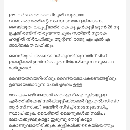
ഈ വർഷത്തെ വൈദ്യുതി സുരക്ഷാ
വാരാചരണത്തിന്റെ സംസ്ഥാനതല ഉദ്ഘാടനം
വൈദ്യുതി വകുപ്പ് മന്ത്രി കെ.കൃഷ്ണൻകുട്ടി ജൂൺ 26 നു
ഉച്ചക്ക് രണ്ടിന് തിരുവനന്തപുരം സത്യൻ സ്മാരക
ഹാളിൽ നിർവഹിക്കും. ആന്റണി രാജു എം.എൽ.എ
അധ്യക്ഷത വഹിക്കും.
വൈദ്യുതി അപകടങ്ങൾ കുറയ്ക്കുന്നതിന് ചീഫ്
ഇലക്ടിക്കൽ ഇൻസ്‌പെക്ടർ നിർദേശിക്കുന്ന സുരക്ഷാ
മാർഗ്ഗങ്ങൾ
വൈദ്യതവയറിംഗിലും വൈദ്യതോപകരണങ്ങളിലും
ഉണ്ടായേക്കാവുന്ന ചോർച്ചമുലം ഉള്ള
അപകടം ഒഴിവാക്കാൻ ഐ.എസ്.ഐ മുദ്രയുള്ള
എർത്ത് ലീക്കേജ് സർക്യൂട്ട് ബ്രേക്കർ (ഇ.എൽ.സി.ബി /
ആർ.സി.സി.ബി) മെയിൻ സ്വിച്ചിനോടനുബന്ധിച്ച്
സ്ഥാപിക്കുക. വൈദ്യതി ലൈനുകൾക്ക് സമീപം
ലോഹക്കുഴലുകളോ ഇരുമ്പു തോട്ടികളോ
കൊണ്ടുവരാതിരിക്കുക. കുട്ടികൾക്ക് കൈയ്യെത്തും