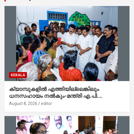
KERALA
ക്യാമ്പുകളിൽ എത്തിയില്ലെങ്കിലും
ധനസഹായം നൽകും-മന്ത്രി എ.പി.
അനിൽകുമാർ
August 8, 2026
editor