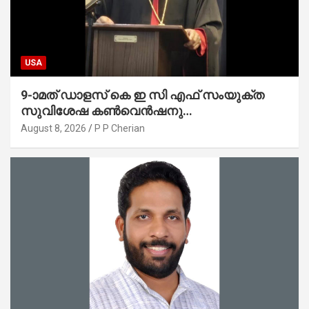
USA
9-ാമത് ഡാളസ് കെ ഇ സി എഫ് സംയുക്ത
സുവിശേഷ കൺവെൻഷനു
പ്രാർത്ഥനാനിർഭരമായ തുടക്കം
August 8, 2026
P P Cherian