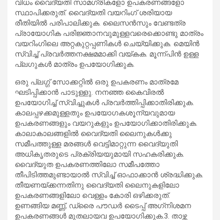
വിധം വൈദ്യതി സാമഗ്രികളോ ഉപകരണങ്ങളോ
സ്ഥാപിക്കരുത്. വൈദ്യതി വയറിംഗ് ശരിയായ
രീതിയിൽ പരിപാലിക്കുക. ലൈസൻസും വേണ്ടത്ര
പ്രായോഗിക പരിജ്ഞാനവുമുള്ളവരെക്കൊണ്ടു മാത്രം
വയറിംഗിലെ അറ്റകുറ്റപ്പണികൾ ചെയ്യിക്കുക. മെയിൻ
സ്വിച്ച് പ്രവർത്തനക്ഷമമാക്കി വയ്കക. മൂന്ന്പിൻ ഉള്ള
പ്ലഗുകൾ മാത്രം ഉപയോഗിക്കുക.
ഒരു പ്ലഗ്ഗ്‌ സോക്കറ്റിൽ ഒരു ഉപകരണം മാത്രമേ
ഘടിപ്പിക്കാൻ പാടുള്ളു. നനഞ്ഞ കൈവിരൽ
ഉപയോഗിച്ച് സ്വിച്ചുകൾ പ്രവർത്തിപ്പിക്കാതിരിക്കുക.
കാലപ്പഴക്കമുള്ളതും ഉപയോഗകശൂന്യവുമായ
ഉപകരണങ്ങളും വയറുകളും ഉപയോഗിക്കാതിരിക്കുക.
കാലാകാലങ്ങളിൽ വൈദ്യതി ലൈനുകൾക്കു
സമീപത്തുള്ള മരങ്ങൾ വെട്ടിമാറ്റുന്ന വൈദ്യുതി
അധികൃതരുടെ പ്രക്രിയയുമായി സഹകരിക്കുക.
വൈദ്യുത ഉപകരണത്തിലോ സമീപത്തോ
തീപിടിത്തമുണ്ടായാൽ സ്വിച്ച് ഓഫാക്കാൻ ശ്രദ്ധിക്കുക.
തീയണയ്ക്കന്നതിനു വൈദ്യതി ലൈനുകളിലോ
ഉപകരണങ്ങളിലോ വെള്ളം കോരി ഒഴിക്കരുത്.
ഉണങ്ങിയ മണ്ണ്, ഡ്രൈ പൗഡർ ടൈപ്പ് അഗ്‌നിശമന
ഉപകരണങ്ങൾ മുതലായവ ഉപയോഗിക്കുക.3. താഴ്ന്ന