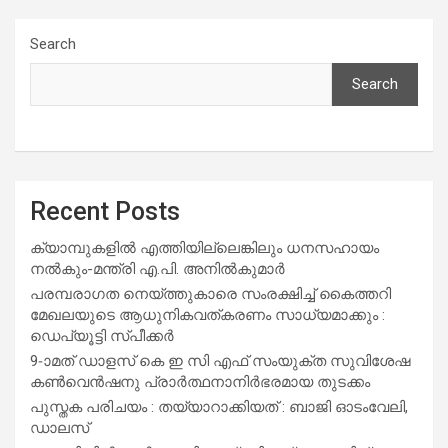
Search
Search
Recent Posts
ക്യാമ്പുകളിൽ എത്തിയില്ലെങ്കിലും ധനസഹായം
നൽകും-മന്ത്രി എ.പി. അനിൽകുമാർ
പരമ്പരാഗത നെയ്ത്തുകാരെ സംരക്ഷിച്ച് കൈത്തറി
മേഖലയുടെ ആധുനികവത്കരണം സാധ്യമാക്കും :
ഡെപ്യൂട്ടി സ്പീക്കർ
9-ാമത് ഡാളസ് കെ ഇ സി എഫ് സംയുക്ത സുവിശേഷ
കൺവെൻഷനു പ്രാർത്ഥനാനിർഭരമായ തുടക്കം
പുസ്തക പരിചയം : തയ്യാറാക്കിയത് : ബാജി ഓടംവേലി,
ഡാലസ്