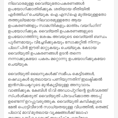
നിലവാരമുള്ള വൈദ്യുതോപകരണങ്ങൾ
ഉപയോഗിക്കാതിരിക്കുക. ശരിയായ രീതിയിൽ
എർത്തിംഗ് ചെയ്യുക. ഐ.എസ്.ഐ മുദ്രയുള്ളതോ
തത്തുല്യമായ നിലവാരമുള്ളതോ ആയ
ഉപകരണങ്ങളും സാമഗ്രികളും മാത്രം വയറിംഗിന്
ഉപയോഗിക്കുക. വൈദ്യതി ഉപകരണങ്ങളുടെ
ഉപയോഗത്തിനു ശേഷം അവയുടെ വൈദ്യതി ബന്ധം
പൂർണമായും വിച്ചേദിക്കുകയും സോക്കറ്റിൽ നിന്നും
പ്ലഗ് പിൻ ഈരി മാറ്റുകയും ചെയ്യുക. കേടായ
വൈദ്യുതി ഉപകരണങ്ങൾ ഉടൻ തന്നെ
നന്നാക്കുകയോ പകരം മറ്റൊന്നു ഉപയോഗിക്കുകയോ
ചെയ്യുക.
വൈദ്യുതി ലൈനുകൾക്ക് സമീപം കെട്ടിടങ്ങൾ,
ഷെഡുകൾ മുതലായവ പണിയുന്നതിന് ഇലക്ടിക്കൽ
ഇൻസ്പെക്ടറുടെ മുൻകൂട്ടിയുള്ള അനുവാദം
വാങ്ങിക്കുക. കേബിൾ ടി.വി അഡാപ്റ്ററിന്റെ ഉൾവശത്ത്
സ്പർശിക്കരുത്. വൈദ്യുതി പ്രവഹിക്കാത്ത അടപ്പ്
ഉണ്ടെന്ന് ഉറപ്പുവരുത്തുക. വൈദ്യുതി കമ്പികളുടെ
മേൽ പൊട്ടിവീഴാൻ സാധ്യതയുള്ള വിധത്തിൽ, തെങ്ങ്,
പ്ലാവ്, മാവ് മുതലായ വൃക്ഷങ്ങൾക്ക് ലോഹ
താങ്ങുകമ്പി കെട്ടരുത്. ഇലക്ടിക് പോസ്റ്റിലോ