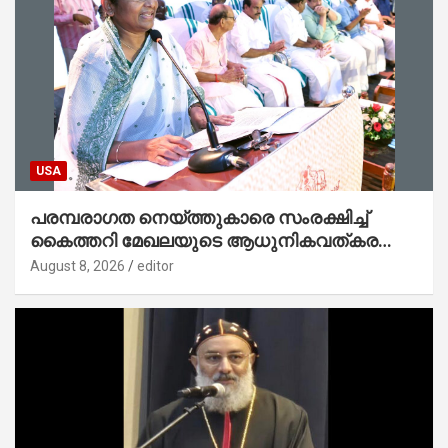
USA
പരമ്പരാഗത നെയ്ത്തുകാരെ സംരക്ഷിച്ച്
കൈത്തറി മേഖലയുടെ ആധുനികവത്കരണം
സാധ്യമാക്കും : ഡെപ്യൂട്ടി സ്പീക്കർ
August 8, 2026
editor