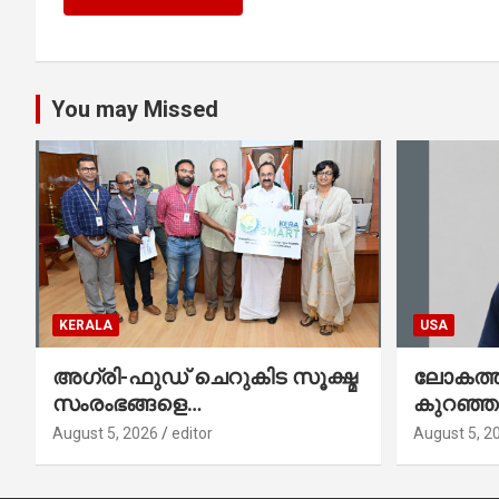
You may Missed
KERALA
USA
അഗ്രി-ഫുഡ് ചെറുകിട സൂക്ഷ്മ
ലോകത്തി
സംരംഭങ്ങളെ
കുറഞ്
ശക്തിപ്പെടുത്താന്‍ ‘സ്മാര്‍ട്ട്’
ഇനി അമ
August 5, 2026
editor
August 5, 2
പദ്ധതിയുമായി കേര; ലോഗോ
നേഥൻ 
മുഖ്യമന്ത്രി പ്രകാശനം