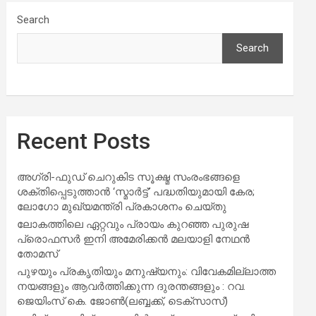
Search
Search
Recent Posts
അഗ്രി-ഫുഡ് ചെറുകിട സൂക്ഷ്മ സംരംഭങ്ങളെ
ശക്തിപ്പെടുത്താന്‍ ‘സ്മാര്‍ട്ട്’ പദ്ധതിയുമായി കേര;
ലോഗോ മുഖ്യമന്ത്രി പ്രകാശനം ചെയ്തു
ലോകത്തിലെ ഏറ്റവും പ്രായം കുറഞ്ഞ പുരുഷ
പ്രൊഫസർ ഇനി അമേരിക്കൻ മലയാളി നേഥൻ
തോമസ്
പുഴയും പ്രകൃതിയും മനുഷ്യനും: വിവേകമില്ലാത്ത
നയങ്ങളും ആവർത്തിക്കുന്ന ദുരന്തങ്ങളും : റവ.
ജെയിംസ് കെ. ജോൺ(ലബ്ബക്ക്, ടെക്സാസ്)