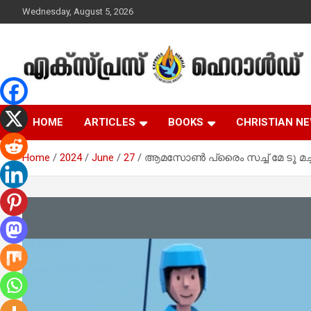
Skip
Wednesday, August 5, 2026
to
content
Malayalam Christian News
Express Herald –
HOME
ARTICLES
BOOKS
CHRISTIAN N
Malayalam Christian
Home
2024
June
27
ആമസോണ്‍ പ്രൈം സച്ച് മേ ടൂ മച്ച
News