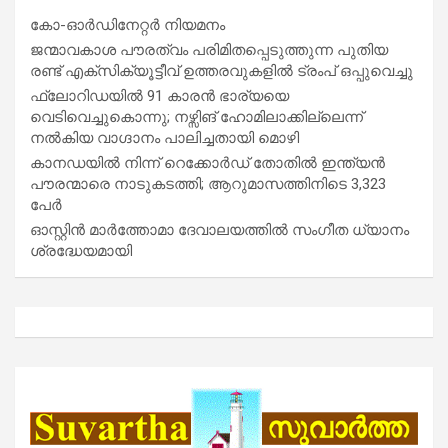
കോ-ഓർഡിനേറ്റർ നിയമനം
ജന്മാവകാശ പൗരത്വം പരിമിതപ്പെടുത്തുന്ന പുതിയ
രണ്ട് എക്സിക്യൂട്ടീവ് ഉത്തരവുകളിൽ ട്രംപ് ഒപ്പുവെച്ചു
ഫ്ലോറിഡയിൽ 91 കാരൻ ഭാര്യയെ
വെടിവെച്ചുകൊന്നു; നഴ്സിങ് ഹോമിലാക്കില്ലെന്ന്
നൽകിയ വാഗ്ദാനം പാലിച്ചതായി മൊഴി
കാനഡയിൽ നിന്ന് റെക്കോർഡ് തോതിൽ ഇന്ത്യൻ
പൗരന്മാരെ നാടുകടത്തി; ആറുമാസത്തിനിടെ 3,323
പേർ
ഓസ്റ്റിൻ മാർത്തോമാ ദേവാലയത്തിൽ സംഗീത ധ്യാനം
ശ്രദ്ധേയമായി