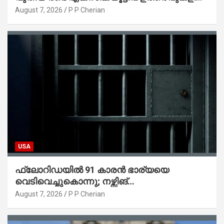
ട്രംപ് ഒപ്പുവെച്ചു
August 7, 2026
P P Cherian
USA
ഫ്ലോറിഡയിൽ 91 കാരൻ ഭാര്യയെ
വെടിവെച്ചുകൊന്നു; നഴ്സിങ്
ഹോമിലാക്കില്ലെന്ന് നൽകിയ വാഗ്ദാനം
August 7, 2026
P P Cherian
പാലിച്ചതായി മൊഴി