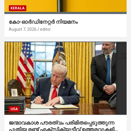
KERALA
കോ-ഓർഡിനേറ്റർ നിയമനം
August 7, 2026
editor
USA
ജന്മാവകാശ പൗരത്വം പരിമിതപ്പെടുത്തുന്ന
പുതിയ രണ്ട് എക്സിക്യൂട്ടീവ് ഉത്തരവുകളിൽ