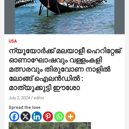
USA
ന്യൂയോർക്ക് മലയാളീ ഹെറിറ്റേജ്
ഓണാഘോഷവും വള്ളംകളി
മത്സരവും തിരുവോണ നാളിൽ
ലോങ്ങ് ഐലൻഡിൽ :
മാത്യുക്കുട്ടി ഈശോ
July 2, 2024
editor
Spread the love