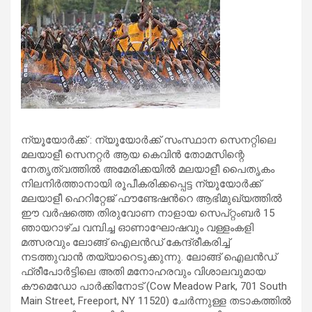
ന്യൂയോർക്ക് : ന്യൂയോർക്ക് സംസ്ഥാന സെനറ്റിലെ
മലയാളീ സെനറ്റർ ആയ കെവിൻ തോമസിന്റെ
നേതൃത്വത്തിൽ അമേരിക്കയിൽ മലയാളീ പൈതൃകം
നിലനിർത്താനായി രൂപീകരിക്കപ്പെട്ട ന്യൂയോർക്ക്
മലയാളീ ഹെറിറ്റേജ് ഫൗണ്ടേഷൻറെ ആഭിമുഖ്യത്തിൽ
ഈ വർഷത്തെ തിരുവോണ നാളായ സെപ്റ്റംബർ 15
ഞായറാഴ്ച വമ്പിച്ച ഓണാഘോഷവും വള്ളംകളി
മത്സരവും ലോങ്ങ് ഐലൻഡ് കേന്ദ്രീകരിച്ച്
നടത്തുവാൻ തയ്യാറെടുക്കുന്നു. ലോങ്ങ് ഐലൻഡ്
ഫ്രീപോർട്ടിലെ അതി മനോഹരവും വിശാലവുമായ
കൗമെഡോ പാർക്കിനോട് (Cow Meadow Park, 701 South
Main Street, Freeport, NY 11520) ചേർന്നുള്ള തടാകത്തിൽ