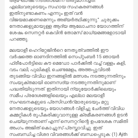
ആഘോഷം നടത്താമെന്ന് തീരുമാനിച്ചത്.
എല്ലവരുടെയും സഹായ സഹകരണങ്ങൾ
ഇതിനുണ്ടാകണം എന്നും ഇത് വൻ
വിജയമാക്കണമെന്നും അഭ്യർത്ഥിക്കുന്നു.” ചുരുക്കം
നേതാക്കളുമായുള്ള ആദ്യ ആലോചനാ യോഗത്തിന്
ശേഷം സെനറ്റർ കെവിൻ തോമസ് മാധ്യമങ്ങളോടായി
പറഞ്ഞു.
മലയാളീ ഹെറിറ്റേജിൻറെ നേതൃത്വത്തിൽ ഈ
വർഷത്തെ ഓണദിനത്തിൽ സെപ്റ്റംബർ 15 ഞായർ
ഫ്രീപോർട്ടിലെ കൗ മെഡോ പാർക്കിൽ വച്ച് വള്ളം കളി,
വടം വലി, പുലികളി, ചെണ്ടമേളം, അത്തപ്പൂവിടൽ
തുടങ്ങിയ വിവിധ ഇനങ്ങളിൽ മത്സരം നടത്തുന്നതിനും
സംയുക്തമായി ഓണസദ്യ നടത്തുന്നതിനുമാണ്
പദ്ധതിയിടുന്നത്. ഇതിനായി ന്യൂയോർക്കിലെയും
സമീപ പ്രദേശങ്ങളിലെയും എല്ലാ മലയാളീ
സംഘടനകളുടെ പ്രസിഡൻറ്മാരുടെയും മറ്റു
നേതാക്കളുടെയും യോഗങ്ങൾ വിളിച്ചു ചേർത്ത് വിവിധ
കമ്മറ്റികൾ രൂപീകരിക്കുവാനുള്ള ക്രമീകരണങ്ങൾ ഉടൻ
ചെയ്യുന്നതാണ് എന്ന് സെനറ്ററിന്റെ ഉപദേശക സമിതി
അംഗം അജിത് കൊച്ചൂസ് പ്രസ്താവിച്ചു. ഇത്
സംബന്ധിച്ച വിശദ വിവരങ്ങൾക്ക് ബന്ധപ്പെടുക: (1) Ajith