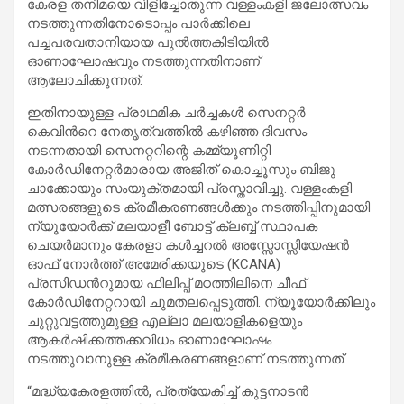
കേരള തനിമയെ വിളിച്ചോതുന്ന വള്ളംകളി ജലോത്സവം
നടത്തുന്നതിനോടൊപ്പം പാർക്കിലെ
പച്ചപരവതാനിയായ പുൽത്തകിടിയിൽ
ഓണാഘോഷവും നടത്തുന്നതിനാണ്
ആലോചിക്കുന്നത്.
ഇതിനായുള്ള പ്രാഥമിക ചർച്ചകൾ സെനറ്റർ
കെവിൻറെ നേതൃത്വത്തിൽ കഴിഞ്ഞ ദിവസം
നടന്നതായി സെനറ്ററിന്റെ കമ്മ്യൂണിറ്റി
കോർഡിനേറ്റർമാരായ അജിത് കൊച്ചൂസും ബിജു
ചാക്കോയും സംയുക്തമായി പ്രസ്താവിച്ചു. വള്ളംകളി
മത്സരങ്ങളുടെ ക്രമീകരണങ്ങൾക്കും നടത്തിപ്പിനുമായി
ന്യൂയോർക്ക് മലയാളീ ബോട്ട് ക്ലബ്ബ് സ്ഥാപക
ചെയർമാനും കേരളാ കൾച്ചറൽ അസ്സോസ്സിയേഷൻ
ഓഫ് നോർത്ത് അമേരിക്കയുടെ (KCANA)
പ്രസിഡൻറുമായ ഫിലിപ്പ് മഠത്തിലിനെ ചീഫ്
കോർഡിനേറ്ററായി ചുമതലപ്പെടുത്തി. ന്യൂയോർക്കിലും
ചുറ്റുവട്ടത്തുമുള്ള എല്ലാ മലയാളികളെയും
ആകർഷിക്കത്തക്കവിധം ഓണാഘോഷം
നടത്തുവാനുള്ള ക്രമീകരണങ്ങളാണ് നടത്തുന്നത്.
“മദ്ധ്യകേരളത്തിൽ, പ്രത്യേകിച്ച് കുട്ടനാടൻ