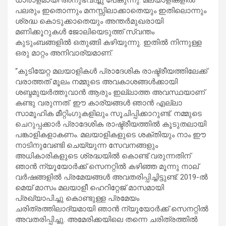
പലരും ഇതൊന്നും മനസ്സിലാക്കാതെയും ഇതിലൊന്നും
ശ്രദ്ധ കൊടുക്കാതെയും അന്തർമുഖരായി
മണിക്കൂറുകൾ ജോലിയെടുത്ത് സ്വന്തം
കുടുംബങ്ങളിൽ ഒതുങ്ങി കഴിയുന്നു. ഇതിൽ നിന്നുള്ള
ഒരു മാറ്റം അനിവാര്യമാണ്.
“കുടിയേറ്റ മലയാളികൾ പ്രാദേശിക രാഷ്ട്രീയത്തിലേക്ക്
വരാത്തത് മൂലം നമ്മുടെ അവകാശങ്ങൾക്കായി
ശബ്ദമുയർത്തുവാൻ ആരും ഇല്ലാത്ത അവസ്ഥയാണ്
കണ്ടു വരുന്നത്. ഈ കാര്യങ്ങൾ ഞാൻ എല്ലാ
സാമൂഹിക മീറ്റിംഗുകളിലും സൂചിപ്പിക്കാറുണ്ട്. നമ്മുടെ
ചെറുപ്പക്കാർ പ്രാദേശിക രാഷ്ട്രീയത്തിൽ കൂടുതലായി
പങ്കാളികളാകണം. മലയാളികളുടെ ശക്തിയും നാം ഈ
നാടിനുവേണ്ടി ചെയ്യുന്ന സേവനങ്ങളും
അധികാരികളുടെ ശ്രദ്ധയിൽ കൊണ്ട് വരുന്നതിന്
ഞാൻ ന്യൂയോർക്ക് സെനറ്റിൽ കഴിഞ്ഞ മൂന്നു നാല്
വർഷങ്ങളിൽ പ്രമേയങ്ങൾ അവതരിപ്പിച്ചിട്ടുണ്ട്. 2019-ൽ
മെയ് മാസം മലയാളീ ഹെറിറ്റേജ് മാസമായി
പ്രഖ്യാപിച്ചു കൊണ്ടുള്ള പ്രമേയം
ചരിത്രത്തിലാദ്യമായി ഞാൻ ന്യൂയോർക്ക് സെനറ്റിൽ
അവതരിപ്പിച്ചു. അമേരിക്കയിലെ തന്നെ ചരിത്രത്തിൽ