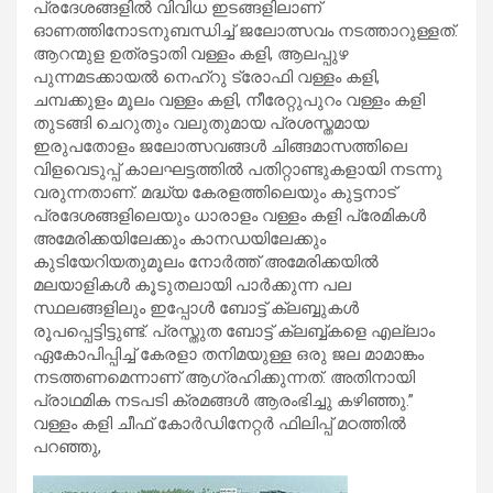
പ്രദേശങ്ങളിൽ വിവിധ ഇടങ്ങളിലാണ്
ഓണത്തിനോടനുബന്ധിച്ച് ജലോത്സവം നടത്താറുള്ളത്.
ആറന്മുള ഉത്രട്ടാതി വള്ളം കളി, ആലപ്പുഴ
പുന്നമടക്കായൽ നെഹ്‌റു ട്രോഫി വള്ളം കളി,
ചമ്പക്കുളം മൂലം വള്ളം കളി, നീരേറ്റുപുറം വള്ളം കളി
തുടങ്ങി ചെറുതും വലുതുമായ പ്രശസ്തമായ
ഇരുപതോളം ജലോത്സവങ്ങൾ ചിങ്ങമാസത്തിലെ
വിളവെടുപ്പ് കാലഘട്ടത്തിൽ പതിറ്റാണ്ടുകളായി നടന്നു
വരുന്നതാണ്. മദ്ധ്യ കേരളത്തിലെയും കുട്ടനാട്
പ്രദേശങ്ങളിലെയും ധാരാളം വള്ളം കളി പ്രേമികൾ
അമേരിക്കയിലേക്കും കാനഡയിലേക്കും
കുടിയേറിയതുമൂലം നോർത്ത് അമേരിക്കയിൽ
മലയാളികൾ കൂടുതലായി പാർക്കുന്ന പല
സ്ഥലങ്ങളിലും ഇപ്പോൾ ബോട്ട് ക്ലബ്ബുകൾ
രൂപപ്പെട്ടിട്ടുണ്ട്. പ്രസ്തുത ബോട്ട് ക്ലബ്ബ്കളെ എല്ലാം
ഏകോപിപ്പിച്ച് കേരളാ തനിമയുള്ള ഒരു ജല മാമാങ്കം
നടത്തണമെന്നാണ് ആഗ്രഹിക്കുന്നത്. അതിനായി
പ്രാഥമിക നടപടി ക്രമങ്ങൾ ആരംഭിച്ചു കഴിഞ്ഞു.”
വള്ളം കളി ചീഫ് കോർഡിനേറ്റർ ഫിലിപ്പ് മഠത്തിൽ
പറഞ്ഞു,