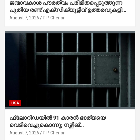
ജന്മാവകാശ പൗരത്വം പരിമിതപ്പെടുത്തുന്ന
പുതിയ രണ്ട് എക്സിക്യൂട്ടീവ് ഉത്തരവുകളിൽ
ട്രംപ് ഒപ്പുവെച്ചു
August 7, 2026
P P Cherian
USA
ഫ്ലോറിഡയിൽ 91 കാരൻ ഭാര്യയെ
വെടിവെച്ചുകൊന്നു; നഴ്സിങ്
ഹോമിലാക്കില്ലെന്ന് നൽകിയ വാഗ്ദാനം
August 7, 2026
P P Cherian
പാലിച്ചതായി മൊഴി