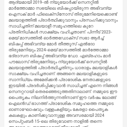
ആദ്യമായി 2019-ൽ ന്യൂയോർക്ക് സെനറ്റിൽ
മാർത്തോമ്മാ സഭയിലെ ബിഷപ്പായിരുന്ന അഭിവന്ദ്യ
ഐസക് മാർ ഫിലെക്സിനോസ് തിരുമേനിയെക്കൊണ്ട്
മലയാളത്തിൽ പ്രാർത്ഥിക്കുവാനും പ്രസംഗിക്കുവാനും
സാധിച്ചതിന് മലയാളീ സമൂഹത്തിലെ കുറേ
പ്രതിനിധികൾ സാക്ഷ്യം വഹിച്ചതാണ്. പിന്നീട് 2023-
മെയ് മാസത്തിൽ ഓർത്തഡോക്സ്‌ സഭാ ആർച്ച്
ബിഷപ്പ് അഭിവന്ദ്യ മോർ തീത്തൂസ് എൽദോ
തിരുമേനിയും 2024-മെയ് മാസത്തിൽ മാർത്തോമ്മാ
ഭദ്രാസന ബിഷപ്പ് അഭിവന്ദ്യ ഡോ. എബ്രഹാം മാർ
പൗലോസ് തിരുമേനിയും ന്യൂയോർക്ക് സെനറ്റിൽ
മലയാളത്തിൽ പ്രാർത്ഥിച്ചതിനും ധാരാളം മലയാളികൾ
സാക്ഷ്യം വഹിച്ചതാണ്. അങ്ങനെ മലയാളികളുടെ
സാന്നിധ്യം അമേരിക്കൻ പ്രാദേശിക നേതാക്കളുടെ
ഇടയിൽ പ്രദർശിപ്പിക്കുവാൻ സാധിച്ചത് എന്നെ നിങ്ങൾ
സെനറ്ററായി തെരഞ്ഞെടുത്തതിനാലാണ്. നമ്മുടെ ഈ
പൈതൃകം നിലനിർത്തുന്നതിനാണ് ഈ വർഷം ലോങ്ങ്
ഐലൻഡ് ഭാഗത്ത് പ്രാദേശിക സമൂഹത്തെ നമ്മുടെ
ഓണാഘോഷവും വള്ളംകളിയും കേരളാ പൈതൃക
കലകളും കാണിക്കുവാനുള്ള അവസരമായി 2024
സെപ്റ്റംബർ 15-ലെ തിരുവോണ നാളിൽ തന്നെ