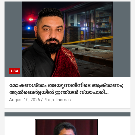
USA
മോഷണശ്രമം തടയുന്നതിനിടെ ആക്രമണം;
ആൽബെർട്ടയിൽ ഇന്ത്യൻ വ്യാപാരി
കൊല്ലപ്പെട്ടു
August 10, 2026
Philip Thomas