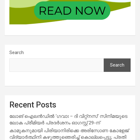
Search
Search
Recent Posts
ലോങ് ഐലൻഡിൽ ‘ഗവാഃ – ദി വിറ്റ്‌നസ്’ സിനിമയുടെ
ലോക പ്രീമിയർ പ്രദർശനം ഓഗസ്റ്റ് 29-ന്
കാമുകനുമായി പിരിയാനിരിക്കെ അരിസോണ കോളേജ്
വിദ്യാർത്ഥിനി കഴുത്തുഞെരിച്ച് കൊല്ലപ്പെട്ടു; പ്രതി