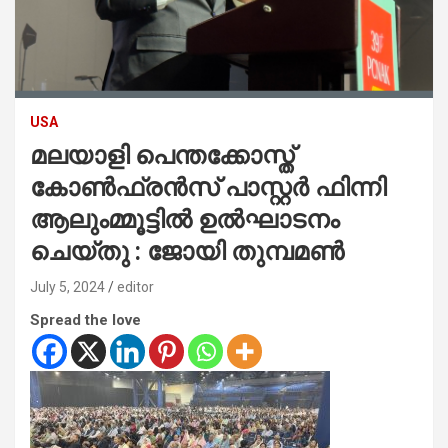
USA
മലയാളി പെന്തക്കോസ്ത്
കോൺഫ്രൻസ് പാസ്റ്റർ ഫിന്നി
ആലുംമ്മൂട്ടിൽ ഉൽഘാടനം
ചെയ്തു : ജോയി തുമ്പമൺ
July 5, 2024
editor
Spread the love