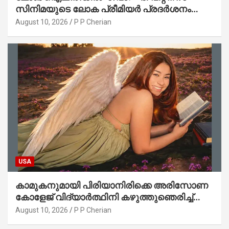
സിനിമയുടെ ലോക പ്രീമിയർ പ്രദർശനം
ഓഗസ്റ്റ് 29-ന്
August 10, 2026
P P Cherian
USA
കാമുകനുമായി പിരിയാനിരിക്കെ അരിസോണ
കോളേജ് വിദ്യാർത്ഥിനി കഴുത്തുഞെരിച്ച്
കൊല്ലപ്പെട്ടു; പ്രതി പിടിയിൽ
August 10, 2026
P P Cherian