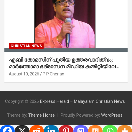
CHRISTIAN NEWS
എബി തോമസിന് പുതിയ ഉത്തരവാദിത്വം;
മാർത്തോമാ ഭദ്രാസന മീഡിയ കമ്മിറ്റിയിലേക്ക്
ഇന്ത്യ പ്രസ് ക്ലബ് ഓഫ് നോർത്ത്
August 10, 2026
P P Cherian
ടെക്സസിന്റെ അഭിനന്ദനം
Copyright © 2026
Express Herald – Malayalam Christian News
Theme by:
Theme Horse
Proudly Powered by:
WordPress