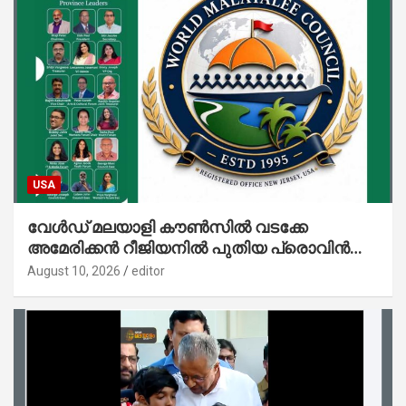
USA
വേൾഡ് മലയാളി കൗൺസിൽ വടക്കേ
അമേരിക്കൻ റീജിയനിൽ പുതിയ പ്രൊവിൻസ്;
ഗ്രേറ്റർ ഷാർലറ്റ് പ്രൊവിൻസിന് തുടക്കം
August 10, 2026
editor