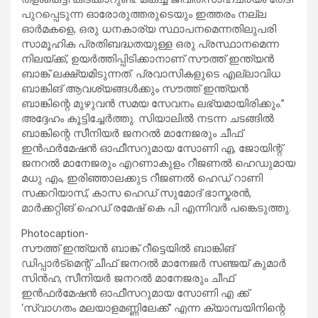
പുറപ്പെടുന്ന ഓരോരുത്തരുടെയും ഇത്തരം നല്ല
ഓർമകളെ, ഒരു ധനകാര്യ സ്ഥാപനമെന്നതിലുപരി
സാമൂഹിക പ്രതിബദ്ധതയുള്ള ഒരു പ്രസ്ഥാനമെന്ന
നിലയ്ക്ക്, ഉയർത്തിപ്പിടിക്കാനാണ് സൗത്ത് ഇന്ത്യൻ
ബാങ്ക് ലക്ഷ്യമിടുന്നത്. പ്രവാസികളുടെ എല്ലാവിധ
ബാങ്കിങ് ആവശ്യങ്ങൾക്കും സൗത്ത് ഇന്ത്യൻ
ബാങ്കിന്റെ മുഴുവൻ സമയ സേവനം ലഭ്യമായിരിക്കും.”
അദ്ദേഹം കൂട്ടിച്ചേർത്തു. സിയാലിൽ നടന്ന ചടങ്ങിൽ
ബാങ്കിന്റെ സീനിയർ ജനറൽ മാനേജരും ചീഫ്
ഇൻഫർമേഷൻ ഓഫീസറുമായ സോണി എ, ജോയിന്റ്
ജനറൽ മാനേജരും എറണാകുളം റീജണൽ ഹെഡുമായ
മധു എം, ഇരിഞ്ഞാലക്കുട റീജണൽ ഹെഡ് റാണി
സക്കറിയാസ്, കാസ ഹെഡ് സുമോദ് ഭാസ്കരൻ,
മാർക്കറ്റിങ് ഹെഡ് രമേഷ് കെ പി എന്നിവർ പങ്കെടുത്തു.
Photocaption-
സൗത്ത് ഇന്ത്യൻ ബാങ്ക് റീട്ടെയിൽ ബാങ്കിങ്
ഡിപ്പാർട്മെന്റ് ചീഫ് ജനറൽ മാനേജർ സഞ്ജയ് കുമാർ
സിൻഹ, സീനിയർ ജനറൽ മാനേജരും ചീഫ്
ഇൻഫർമേഷൻ ഓഫീസറുമായ സോണി എ ക്ക്
‘സ്വാഗതം മലയാളമണ്ണിലേക്ക്’ എന്ന ക്യാമ്പയിനിന്റെ