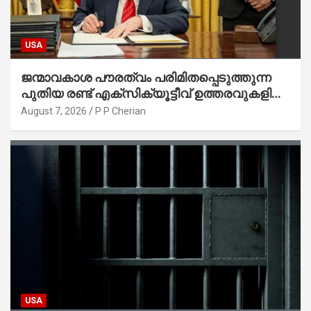
USA
ജന്മാവകാശ പൗരത്വം പരിമിതപ്പെടുത്തുന്ന
പുതിയ രണ്ട് എക്സിക്യൂട്ടീവ് ഉത്തരവുകളിൽ
ട്രംപ് ഒപ്പുവെച്ചു
August 7, 2026
P P Cherian
USA