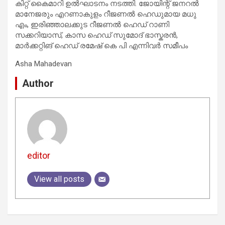
കിറ്റ് കൈമാറി ഉൽഘാടനം നടത്തി. ജോയിന്റ് ജനറൽ
മാനേജരും എറണാകുളം റീജണൽ ഹെഡുമായ മധു
എം, ഇരിഞ്ഞാലക്കുട റീജണൽ ഹെഡ് റാണി
സക്കറിയാസ്, കാസ ഹെഡ് സുമോദ് ഭാസ്കരൻ,
മാർക്കറ്റിങ് ഹെഡ് രമേഷ് കെ പി എന്നിവർ സമീപം
Asha Mahadevan
Author
editor
View all posts