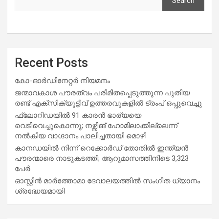
Search
Recent Posts
കോ-ഓർഡിനേറ്റർ നിയമനം
ജന്മാവകാശ പൗരത്വം പരിമിതപ്പെടുത്തുന്ന പുതിയ
രണ്ട് എക്സിക്യൂട്ടീവ് ഉത്തരവുകളിൽ ട്രംപ് ഒപ്പുവെച്ചു
ഫ്ലോറിഡയിൽ 91 കാരൻ ഭാര്യയെ
വെടിവെച്ചുകൊന്നു; നഴ്സിങ് ഹോമിലാക്കില്ലെന്ന്
നൽകിയ വാഗ്ദാനം പാലിച്ചതായി മൊഴി
കാനഡയിൽ നിന്ന് റെക്കോർഡ് തോതിൽ ഇന്ത്യൻ
പൗരന്മാരെ നാടുകടത്തി; ആറുമാസത്തിനിടെ 3,323
പേർ
ഓസ്റ്റിൻ മാർത്തോമാ ദേവാലയത്തിൽ സംഗീത ധ്യാനം
ശ്രദ്ധേയമായി